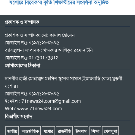
যশোরে বিবেক’র কৃতি শিক্ষার্থীদের সংবর্ধনা অনুষ্ঠিত
প্রকাশক ও সম্পাদক
প্রকাশক ও সম্পাদক: মো: কামাল হোসেন
মোবাইল নংঃ ০১৯৭১২৮৩৮৪৫
ব্যাবস্থাপনা সম্পাদক : খন্দকার আশিকুর রহমান টনি
মোবাইল নংঃ 01730173312
যোগাযোগের ঠিকানা
দানবীর হাজী মোহাম্মদ মহসিন স্কুলের সামনে(ইমামবাড়ি রোড),মুড়লী,
যশোর।
মোবাইল নংঃ ০১৯৭১২৮৩৮৪৫
ইমেইল : 71news24.com@gmail.com
Web: www.71news24.com
বিভাগীয় সংবাদ
জাতীয়
আন্তর্জাতিক
যশোর
রাজনীতি
ইসলাম
শিক্ষা
খেলাধুলা