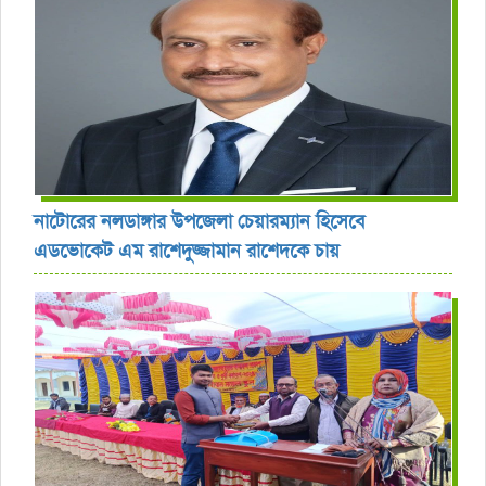
নাটোরের নলডাঙ্গার উপজেলা চেয়ারম্যান হিসেবে
এডভোকেট এম রাশেদুজ্জামান রাশেদকে চায়