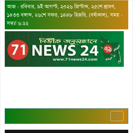
আজ - রবিবার, ৯ই আগস্ট, ২০২৬ খ্রিস্টাব্দ, ২৫শে শ্রাবণ,
১৪৩৩ বঙ্গাব্দ, ২৬শে সফর, ১৪৪৮ হিজরি, (বর্ষাকাল), সময় -
সন্ধ্যা ৬:২২
Toggle
navigat