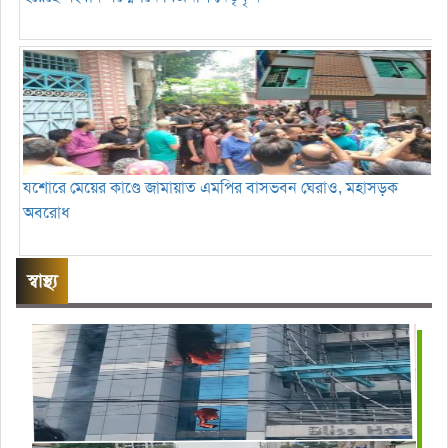
যশোরে মেয়ের কাণ্ডে জামায়াত এমপির বাসভবন ঘেরাও, মহাসড়ক
অবরোধ
স্বাস্থ্য