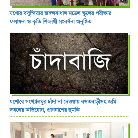
যশোর বসুন্দিয়ার জঙ্গলবাধাল মডেল স্কুলের পরীক্ষার
ফলাফল ও কৃতি শিক্ষার্থী সংবর্ধনা অনুষ্ঠিত
যশোরে সংখ্যালঘুর চাঁদা না দেওয়ায় বসতবাড়ীসহ জমি
দখলের অভিযোগ, প্রাণনাশের হুমকি