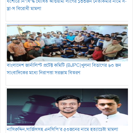
যশোরে নি*ষি*দ্ধ ঘোষিত আওয়ামী লীগের ১৩৩জন নেতাকর্মীর নামে স-
ন্ত্রা-স বিরোধী মামলা
বাংলাদেশ জার্নালিস্ট প্রটেক্ট কমিটি (BJPC)খুলনা বিভাগের ৬০ জন
সাংবাদিকের মধ্যে নিরাপত্তা সরঞ্জাম বিতরণ
নাসিরুদ্দিন,সার্জিসসহ এনসিপি’র ৫০জনের নামে হত্যাচেষ্টা মামলা