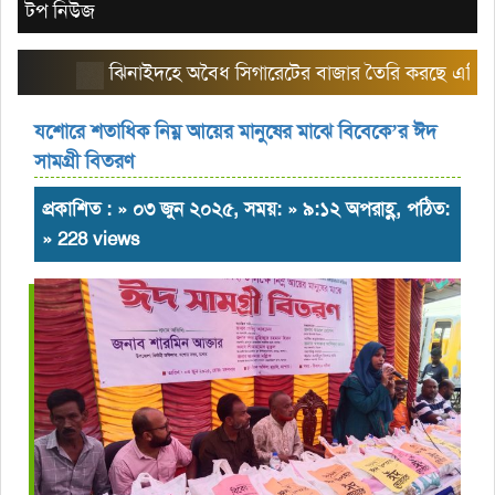
টপ নিউজ
ঝিনাইদহে অবৈধ সিগারেটের বাজার তৈরি করছে এরিয়া ম্যান
যশোরে শতাধিক নিম্ন আয়ের মানুষের মাঝে বিবেকে’র ঈদ
সামগ্রী বিতরণ
প্রকাশিত : » ০৩ জুন ২০২৫, সময়: » ৯:১২ অপরাহ্ণ, পঠিত:
» 228 views