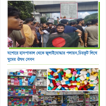
যশোরে হাসপাতাল থেকে জুলাইযোদ্ধার পলায়ন,চিরকুট লিখে
ঘুমের ঔষধ সেবন