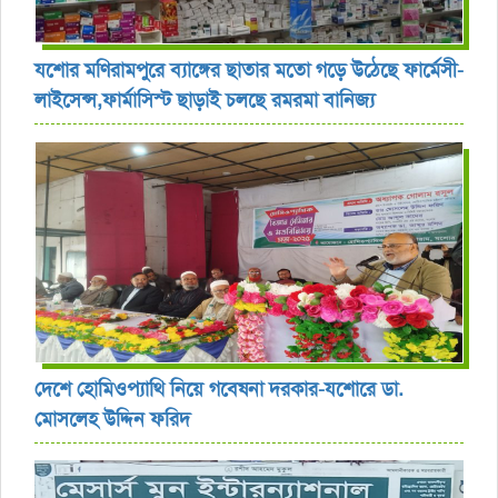
যশোর ‎মণিরামপুরে ব্যাঙ্গের ছাতার মতো গড়ে উঠেছে ফার্মেসী-
লাইসেন্স,ফার্মাসিস্ট ছাড়াই চলছে রমরমা বানিজ্য ‎
দেশে হোমিওপ্যাথি নিয়ে গবেষনা দরকার-যশোরে ডা.
মোসলেহ উদ্দিন ফরিদ