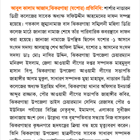
আবুল কালাম আজাদ,ঝিকরগাছা (যশোর) প্রতিনিধি:
শার্শার নাভারন
ডিগ্রী কলেজের সাবেক অধ্যক্ষ সফিউদ্দীন আহমেদের দাফন সম্পন্ন
হয়েছে। গতকাল জুম্মানামাজ বাদ ঝিকরগাছা সম্মিলনী মহিলা ডিগ্রি
কলেজ মাঠে জানাজা নামাজ শেষে তাঁর পারিবারিক কবরস্থানে দাফন
করা হয়েছে। জানাজা নামাজে উপস্থিত ছিলেন যশোর -১ আসনে
সংসদ সদস্য আলহাজ্ব শেখ আফিল উদ্দিন, যশোর ২ আসনের সংসদ
সদস্য ডাঃ মোঃ নাসির উদ্দিন, ঝিকরগাছা উপজেলা চেয়ারম্যান
মনিরুল ইসলাম, জেলা আওয়ামী লীগের দপ্তর সম্পাদক মাহমুদুল
হাসান বিপু, ঝিকরগাছা উপজেলা আওয়ামী লীগের সভাপতি
জাহাঙ্গীর আলম মুকুল, সাধারণ সম্পাদক মুছা মাহামুদ, নাভারন ডিগ্রী
কলেজের অধ্যক্ষ ইব্রাহিম খলিল, ঝিকরগাছা থানার অফিসার ইনচার্জ
আব্দুর রাজ্জাক, পৌর আওয়ামী লীগের সভাপতি জাহাঙ্গীর কবির,
ঝিকরগাছা উপজেলা ভাইস চেয়ারম্যান সেলিম রেজাসহ পৌর ও
ইউনিয়ন পর্যায়ের বিভিন্ন নেতৃবৃন্দ, ইমামগণ, এলাকার সুধীজন
জানাজায় অংশ নেন। উল্লেখ্য গত বৃহস্পতিবার সন্ধ্যায় নিজ বাসভবন
ঝিকরগাছার কৃষ্ণনগরে হৃদযন্ত্রের ক্রিয়া বন্ধ হয়ে মৃত্যুবরণ করেন।
তিনি ঝিকরগাছা উপজেলা ছাত্রলীগের সাবেক সাধারণ সম্পাদক