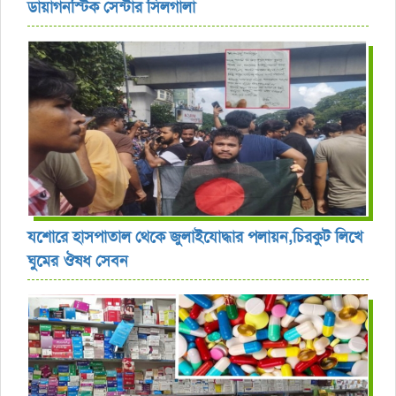
ডায়াগনস্টিক সেন্টার সিলগালা
যশোরে হাসপাতাল থেকে জুলাইযোদ্ধার পলায়ন,চিরকুট লিখে
ঘুমের ঔষধ সেবন