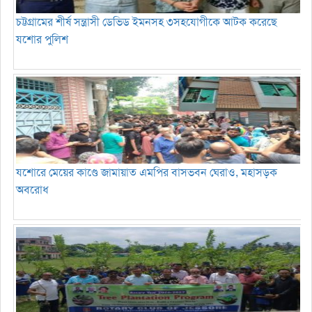
চট্টগ্রামের শীর্ষ সন্ত্রাসী ডেভিড ইমনসহ ৩সহযোগীকে আটক করেছে
যশোর পুলিশ
যশোরে মেয়ের কাণ্ডে জামায়াত এমপির বাসভবন ঘেরাও, মহাসড়ক
অবরোধ