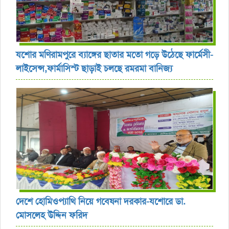
যশোর ‎মণিরামপুরে ব্যাঙ্গের ছাতার মতো গড়ে উঠেছে ফার্মেসী-
লাইসেন্স,ফার্মাসিস্ট ছাড়াই চলছে রমরমা বানিজ্য ‎
দেশে হোমিওপ্যাথি নিয়ে গবেষনা দরকার-যশোরে ডা.
মোসলেহ উদ্দিন ফরিদ