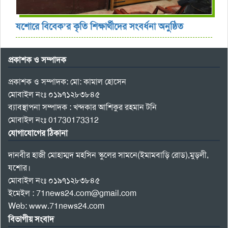
যশোরে বিবেক’র কৃতি শিক্ষার্থীদের সংবর্ধনা অনুষ্ঠিত
প্রকাশক ও সম্পাদক
প্রকাশক ও সম্পাদক: মো: কামাল হোসেন
মোবাইল নংঃ ০১৯৭১২৮৩৮৪৫
ব্যাবস্থাপনা সম্পাদক : খন্দকার আশিকুর রহমান টনি
মোবাইল নংঃ 01730173312
যোগাযোগের ঠিকানা
দানবীর হাজী মোহাম্মদ মহসিন স্কুলের সামনে(ইমামবাড়ি রোড),মুড়লী,
যশোর।
মোবাইল নংঃ ০১৯৭১২৮৩৮৪৫
ইমেইল : 71news24.com@gmail.com
Web: www.71news24.com
বিভাগীয় সংবাদ