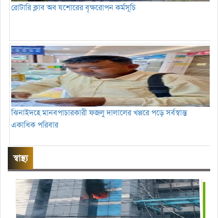
রোটারি ক্লাব অব যশোরের বৃক্ষরোপন কর্মসূচি
ঝিনাইদহে মানবপাচারকারী ফজলু দালালের খপ্পরে পড়ে সর্বস্বান্ত
একাধিক পরিবার
স্বাস্থ্য