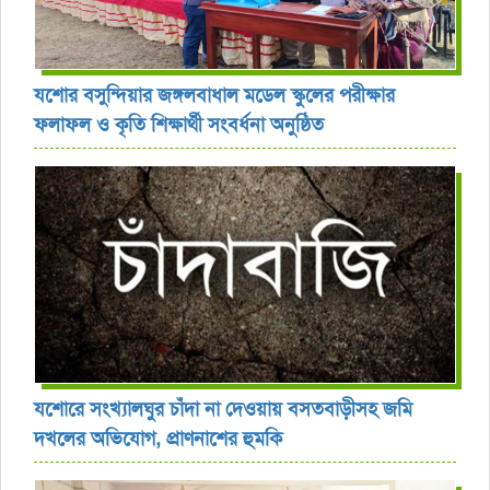
যশোর বসুন্দিয়ার জঙ্গলবাধাল মডেল স্কুলের পরীক্ষার
ফলাফল ও কৃতি শিক্ষার্থী সংবর্ধনা অনুষ্ঠিত
যশোরে সংখ্যালঘুর চাঁদা না দেওয়ায় বসতবাড়ীসহ জমি
দখলের অভিযোগ, প্রাণনাশের হুমকি