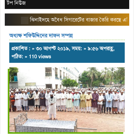
টপ নিউজ
ঝিনাইদহে অবৈধ সিগারেটের বাজার তৈরি করছে এরিয়া ম্যা
অধ্যক্ষ শফিউদ্দিনের দাফন সম্পন্ন
প্রকাশিত : » ৩০ আগস্ট ২০১৯, সময়: » ৯:৫৬ অপরাহ্ণ,
পঠিত: » 110 views