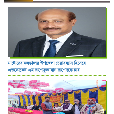
নাটোরের নলডাঙ্গার উপজেলা চেয়ারম্যান হিসেবে
এডভোকেট এম রাশেদুজ্জামান রাশেদকে চায়