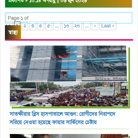
প্রকাশিত » ১০:১৪ অপরাহ্ণ || ০৬ জুন ২০২৬
Page ১ of
২০
১
২
৩
৪
৫
...
১০
২০
...
»
Last »
স্বাস্থ্য
সাতক্ষীরার ব্লিস হাসপাতালে আগুন: রোগীদের নিরাপদে
সরিয়ে নেওয়া হয়েছে ফায়ার সার্ভিসের চেষ্টায়