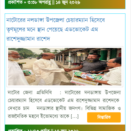
প্রকাশিত » ৩:৩৮ অপরাহ্ণ || ১৪ জুন ২০২৬
নাটোরের নলডাঙ্গা উপজেলা চেয়ারম্যান হিসেবে
তৃণমূলের মনে স্থান পেয়েছে এডভোকেট এম
রাশেদুজ্জামান রাশেদ
নাটোর জেলা প্রতিনিধি : নাটোরের নলডাঙ্গায় উপজেলা
চেয়ারম্যান হিসেবে এডভোকেট এম রাশেদুজ্জামান রাশেদকে
দেখতে চান নলডাঙ্গার স্থানীয় জনগণ। বিভিন্ন সামাজিক ও
রাজনৈতিক মহলে ইতোমধ্যে তাকে […]
বিস্তারিত