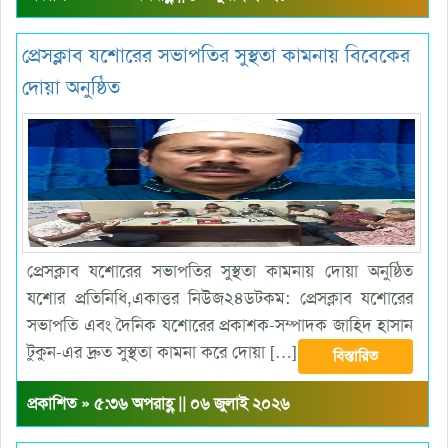
প্রেসক্লাব যশোরের সভাপতির সুস্থতা কামনায় বিবেকের
দোয়া অনুষ্ঠিত
প্রেসক্লাব যশোরের সভাপতির সুস্থতা কামনায় দোয়া অনুষ্ঠিত
যশোর প্রতিনিধি,একাত্তর নিউজ২৪ডটকম: প্রেসক্লাব যশোরের
সভাপতি এবং দৈনিক যশোরের প্রকাশক-সম্পাদক জাহিদ হাসান
টুকুন-এর দ্রুত সুস্থতা কামনা করে দোয়া […]
বিস্তারিত
প্রকাশিত » ৫:৩৬ অপরাহ্ণ || ০৬ জুলাই ২০২৬