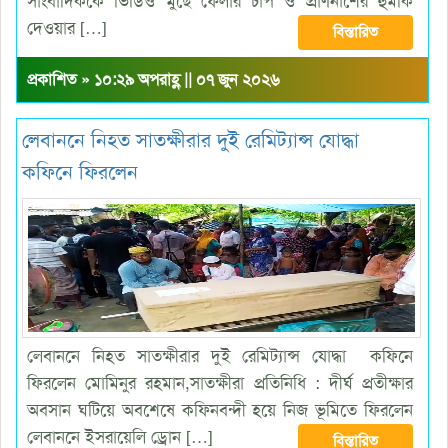
সাংবাদিককে ভিডিও মুছে ফেলার চাপ ও প্রাণনাশের হুমকি
দেওয়ার […]
বিস্তারিত
প্রকাশিত » ১০:২৯ অপরাহ্ণ || ০৭ জুন ২০২৬
লেবাননে নিহত সাতক্ষীরার দুই রেমিট্যান্স যোদ্ধা
কফিনে ফিরলেন
লেবাননে নিহত সাতক্ষীরার দুই রেমিট্যান্স যোদ্ধা কফিনে
ফিরলেন মোমিনুর রহমান,সাতক্ষীরা প্রতিনিধি : দীর্ঘ প্রতীক্ষার
অবসান ঘটিয়ে অবশেষে কফিনবন্দী হয়ে নিজ ভূমিতে ফিরলেন
লেবাননে ইসরায়েলি ড্রোন […]
বিস্তারিত