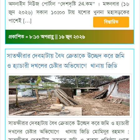
অনলাইন নিউজ পোর্টাল “দেশদৃষ্টি 24.কম” । মঙ্গলবার (১৬
জুন ২০২৬) সকাল ১০ঃ০০ টায় যশোর খুলনা মহাসড়কের
পাশেই […]
বিস্তারিত
প্রকাশিত » ৮:১০ অপরাহ্ণ || ১৬ জুন ২০২৬
সাতক্ষীরার দেবহাটায় বৈধ ক্রেতাকে উচ্ছেদ করে জমি
ও হ্যাচারী দখলের চেষ্টার অভিযোগে থানায় জিডি
সাতক্ষীরার দেবহাটায় বৈধ ক্রেতাকে উচ্ছেদ করে জমি ও হ্যাচারী
দখলের চেষ্টার অভিযোগে থানায় জিডি মোমিনুর রহমান :