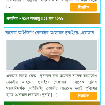
সাতক্ষীরার দেবহাটায় ক্রয়কৃত জমি ও ব্যবসা প্রতিষ্ঠান থেকে
[…]
বিস্তারিত
প্রকাশিত » ৭:০৭ অপরাহ্ণ || ১৪ জুন ২০২৬
সাবেক আইজিপি বেনজীর আহমেদ দুবাইয়ে/গ্রেফতার
একাত্তর নিউজ ডেস্ক : দুদকের করা মামলায় সাবেক আইজিপি
বেনজীর আহমেদ দুবাইয়ে গ্রেফতার সাবেক পুলিশ
মহাপরিদর্শক (আইজিপি) বেনজীর আহমেদ দুবাই পুলিশের
হাতে গ্রেফতার হয়েছেন। দুবাই […]
বিস্তারিত