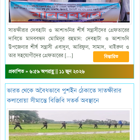
সাতক্ষীরার দেবহাটা ও আশাশুনির শীর্ষ সন্ত্রাসীদের গ্রেফতারের
দাবিতে মানববন্ধন মোমিনুর রহমান: দেবহাটা ও আশাশুনি
উপজেলার শীর্ষ সন্ত্রাসী এবাদুল, আরিফুল, সামাদ, খাইরুল ও
তার সহযোগীদের গ্রেফতারের […]
বিস্তারিত
প্রকাশিত » ৬:৫৯ অপরাহ্ণ || ১১ জুন ২০২৬
ভারত থেকে অবৈধভাবে পুশইন ঠেকাতে সাতক্ষীরার
কলারোয়া সীমান্তে বিজিবি সতর্ক অবস্থানে