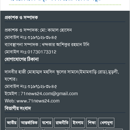
প্রকাশক ও সম্পাদক
প্রকাশক ও সম্পাদক: মো: কামাল হোসেন
মোবাইল নংঃ ০১৯৭১২৮৩৮৪৫
ব্যাবস্থাপনা সম্পাদক : খন্দকার আশিকুর রহমান টনি
মোবাইল নংঃ 01730173312
যোগাযোগের ঠিকানা
দানবীর হাজী মোহাম্মদ মহসিন স্কুলের সামনে(ইমামবাড়ি রোড),মুড়লী,
যশোর।
মোবাইল নংঃ ০১৯৭১২৮৩৮৪৫
ইমেইল : 71news24.com@gmail.com
Web: www.71news24.com
বিভাগীয় সংবাদ
জাতীয়
আন্তর্জাতিক
যশোর
রাজনীতি
ইসলাম
শিক্ষা
খেলাধুলা