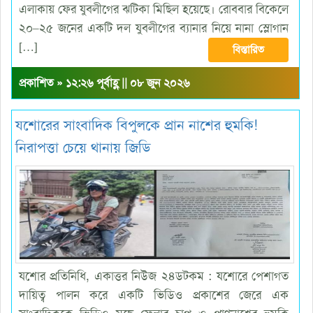
এলাকায় ফের যুবলীগের ঝটিকা মিছিল হয়েছে। রোববার বিকেলে
২০–২৫ জনের একটি দল যুবলীগের ব্যানার নিয়ে নানা স্লোগান
[…]
বিস্তারিত
প্রকাশিত » ১২:২৬ পূর্বাহ্ণ || ০৮ জুন ২০২৬
যশোরের সাংবাদিক বিপুলকে প্রান নাশের হুমকি!
নিরাপত্তা চেয়ে থানায় জিডি
যশোর প্রতিনিধি, একাত্তর নিউজ ২৪ডটকম : যশোরে পেশাগত
দায়িত্ব পালন করে একটি ভিডিও প্রকাশের জেরে এক