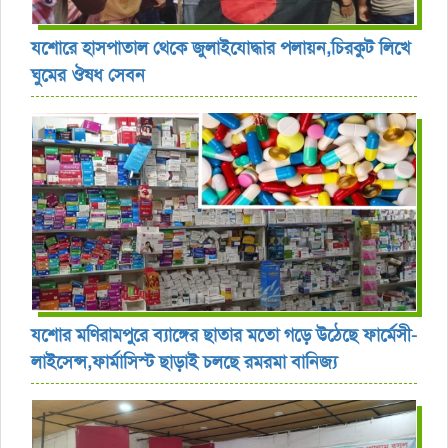
যশোরে হাসপাতাল থেকে জুলাইযোদ্ধার পলায়ন,চিরকুট লিখে
ঘুমের ঔষধ সেবন
যশোর ‎মণিরামপুরে ব্যাঙ্গের ছাতার মতো গড়ে উঠেছে ফার্মেসী-
লাইসেন্স,ফার্মাসিস্ট ছাড়াই চলছে রমরমা বানিজ্য ‎