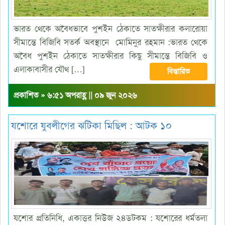
ভারত থেকে অবৈধভাবে পুশইন ঠেকাতে সাতক্ষীরার কলারোয়া
সীমান্তে বিজিবি সতর্ক অবস্থানে মোমিনুর রহমান :ভারত থেকে
অবৈধ পুশইন ঠেকাতে সাতক্ষীরার কিছু সীমান্তে বিজিবি ও
এলাকাবাসীর যৌথ […]
বিস্তারিত
প্রকাশিত » ৬:৫১ অপরাহ্ণ || ০৯ জুন ২০২৬
যশোরে যুবলীগের ঝটিকা মিছিল : আটক ১০
যশোর প্রতিনিধি, একাত্তর নিউজ ২৪ডটকম : যশোরের ধর্মতলা