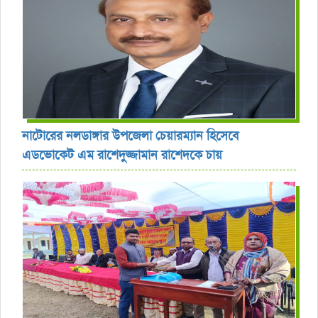
নাটোরের নলডাঙ্গার উপজেলা চেয়ারম্যান হিসেবে
এডভোকেট এম রাশেদুজ্জামান রাশেদকে চায়