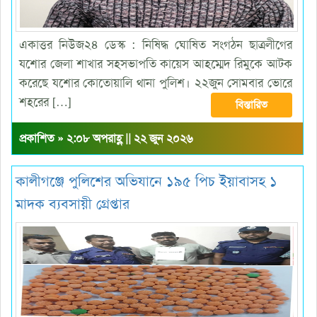
একাত্তর নিউজ২৪ ডেস্ক : নিষিদ্ধ ঘোষিত সংগঠন ছাত্রলীগের
যশোর জেলা শাখার সহসভাপতি কায়েস আহম্মেদ রিমুকে আটক
করেছে যশোর কোতোয়ালি থানা পুলিশ। ২২জুন সোমবার ভোরে
শহরের […]
বিস্তারিত
প্রকাশিত » ২:০৮ অপরাহ্ণ || ২২ জুন ২০২৬
কালীগঞ্জে পুলিশের অভিযানে ১৯৫ পিচ ইয়াবাসহ ১
মাদক ব্যবসায়ী গ্রেপ্তার