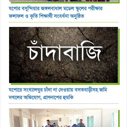
যশোর বসুন্দিয়ার জঙ্গলবাধাল মডেল স্কুলের পরীক্ষার
ফলাফল ও কৃতি শিক্ষার্থী সংবর্ধনা অনুষ্ঠিত
যশোরে সংখ্যালঘুর চাঁদা না দেওয়ায় বসতবাড়ীসহ জমি
দখলের অভিযোগ, প্রাণনাশের হুমকি