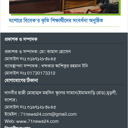
যশোরে বিবেক’র কৃতি শিক্ষার্থীদের সংবর্ধনা অনুষ্ঠিত
প্রকাশক ও সম্পাদক
প্রকাশক ও সম্পাদক: মো: কামাল হোসেন
মোবাইল নংঃ ০১৯৭১২৮৩৮৪৫
ব্যাবস্থাপনা সম্পাদক : খন্দকার আশিকুর রহমান টনি
মোবাইল নংঃ 01730173312
যোগাযোগের ঠিকানা
দানবীর হাজী মোহাম্মদ মহসিন স্কুলের সামনে(ইমামবাড়ি রোড),মুড়লী,
যশোর।
মোবাইল নংঃ ০১৯৭১২৮৩৮৪৫
ইমেইল : 71news24.com@gmail.com
Web: www.71news24.com