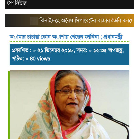
টপ নিউজ
ঝিনাইদহে অবৈধ সিগারেটের বাজার তৈরি করছে এরিয়া ম
অামার চাচারা কোন অাশায় গেছেন জানিনা ; প্রধানমন্ত্রী
প্রকাশিত : » ২১ ডিসেম্বর ২০১৮, সময়: » ১২:৩৫ অপরাহ্ণ,
পঠিত: » 80 views