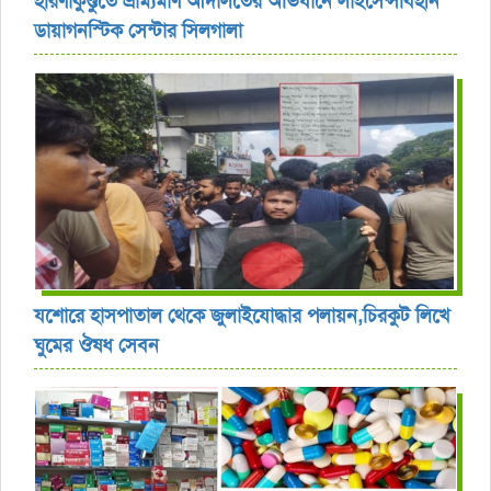
হরিণাকুণ্ডুতে ভ্রাম্যমাণ আদালতের অভিযানে লাইসেন্সবিহীন
ডায়াগনস্টিক সেন্টার সিলগালা
যশোরে হাসপাতাল থেকে জুলাইযোদ্ধার পলায়ন,চিরকুট লিখে
ঘুমের ঔষধ সেবন