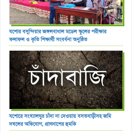
যশোর বসুন্দিয়ার জঙ্গলবাধাল মডেল স্কুলের পরীক্ষার
ফলাফল ও কৃতি শিক্ষার্থী সংবর্ধনা অনুষ্ঠিত
যশোরে সংখ্যালঘুর চাঁদা না দেওয়ায় বসতবাড়ীসহ জমি
দখলের অভিযোগ, প্রাণনাশের হুমকি