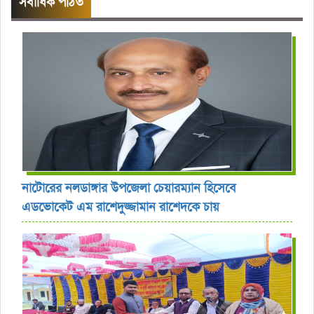
সর্বাধিক পঠিত
নাটোরের নলডাঙ্গার উপজেলা চেয়ারম্যান হিসেবে
এডভোকেট এম রাশেদুজ্জামান রাশেদকে চায়