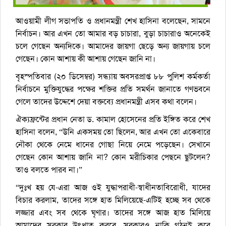
আওয়ামী লীগ সভাপতি ও প্রধানমন্ত্রী শেখ হাসিনা বলেছেন, সামনে
নির্বাচন। আর এখন তো আমার বড় চাচারা, বুড়া চাচারাও অনেকেই
চলে গেছেন অন্যদিকে। আমাদের জায়গা ছেড়ে অন্য জায়গায় চলে
গেছেন। কোন আশায় কী আশায় গেছেন জানি না।
বৃহস্পতিবার (২০ ডিসেম্বর) সন্ধ্যায় অবসরপ্রাপ্ত ৮৮ পুলিশ কর্মকর্তা
নির্বাচনে মুক্তিযুদ্ধের পক্ষের শক্তির প্রতি সমর্থন জানাতে গণভবনে
গেলে তাদের উদ্দেশে দেয়া বক্তব্যে প্রধানমন্ত্রী এসব কথা বলেন।
ঐক্যফ্রন্টের প্রধান নেতা ড. কামাল হোসেনের প্রতি ইঙ্গিত করে শেখ
হাসিনা বলেন, “উনি একসময় তো ছিলেন, আর এখন তো একেবারে
নৌকা থেকে নেমে ধানের গোছা নিয়ে নেমে পড়েছেন। সেখানে
গেছেন কোন আশায় জানি না? কোন মরীচিকার পেছনে ছুটলেন?
তাও বলতে পারব না।”
“দুঃখ হয় যে-এরা আজ ওই যুদ্ধাপরাধী-স্বাধীনতাবিরোধী, যাদের
বিচার করলাম, তাদের সঙ্গে হাত মিলিয়েছে-এটিই হচ্ছে সব থেকে
লজ্জার এবং সব থেকে ঘৃণার। তাদের সঙ্গে আজ হাত মিলিয়ে
আমাদের সরকার উৎখাত করবে, সরকারও নাকি গঠনই করে