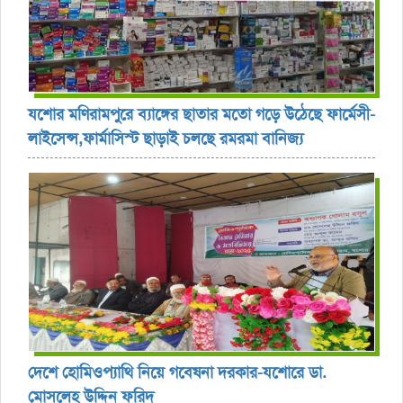
যশোর ‎মণিরামপুরে ব্যাঙ্গের ছাতার মতো গড়ে উঠেছে ফার্মেসী-
লাইসেন্স,ফার্মাসিস্ট ছাড়াই চলছে রমরমা বানিজ্য ‎
দেশে হোমিওপ্যাথি নিয়ে গবেষনা দরকার-যশোরে ডা.
মোসলেহ উদ্দিন ফরিদ