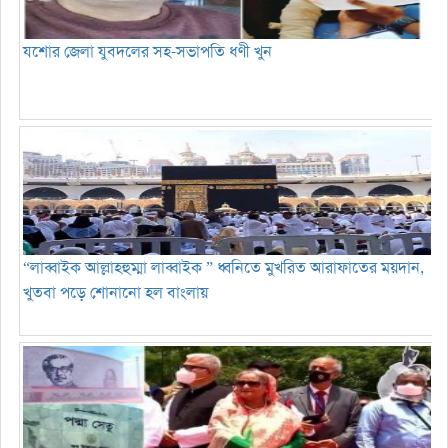
যশোর জেলা যুবদলের সহ-সভাপতি ধণী খুন
“লাব্বাইক আল্লাহহুম্মা লাব্বাইক ” ধ্বনিতে মুখরিত আরাফাতের ময়দান,
খুতবা পড়ে শোনানো হল বাংলায়