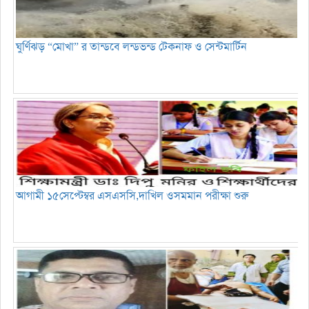
ঘুর্ণিঝড় “মোখা” র তান্ডবে লন্ডভন্ড টেকনাফ ও সেন্টমার্টিন
আগামী ১৫সেপ্টেম্বর এসএসসি,দাখিল ওসমমান পরীক্ষা শুরু