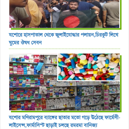
যশোরে হাসপাতাল থেকে জুলাইযোদ্ধার পলায়ন,চিরকুট লিখে
ঘুমের ঔষধ সেবন
যশোর ‎মণিরামপুরে ব্যাঙ্গের ছাতার মতো গড়ে উঠেছে ফার্মেসী-
লাইসেন্স,ফার্মাসিস্ট ছাড়াই চলছে রমরমা বানিজ্য ‎