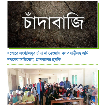
যশোরে সংখ্যালঘুর চাঁদা না দেওয়ায় বসতবাড়ীসহ জমি
দখলের অভিযোগ, প্রাণনাশের হুমকি