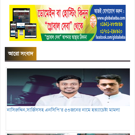
আরো সংবাদ
নাসিরুদ্দিন,সার্জিসসহ এনসিপি’র ৫০জনের নামে হত্যাচেষ্টা মামলা