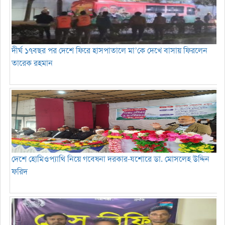
দীর্ঘ ১৭বছর পর দেশে ফিরে হাসপাতালে মা’কে দেখে বাসায় ফিরলেন
তারেক রহমান
দেশে হোমিওপ্যাথি নিয়ে গবেষনা দরকার-যশোরে ডা. মোসলেহ উদ্দিন
ফরিদ