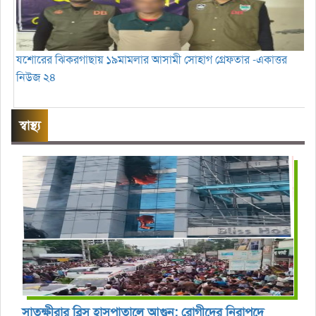
যশোরের ঝিকরগাছায় ১৯মামলার আসামী সোহাগ গ্রেফতার -একাত্তর
নিউজ ২৪
স্বাস্থ্য
সাতক্ষীরার ব্লিস হাসপাতালে আগুন: রোগীদের নিরাপদে