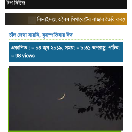
টপ নিউজ
ঝিনাইদহে অবৈধ সিগারেটের বাজার তৈরি করছে এরিয়া ম
চাঁদ দেখা যায়নি, বৃহস্পতিবার ঈদ
প্রকাশিত : » ০৪ জুন ২০১৯, সময়: » ৯:৩১ অপরাহ্ণ, পঠিত:
» 98 views