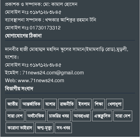
প্রকাশক ও সম্পাদক: মো: কামাল হোসেন
মোবাইল নংঃ ০১৯৭১২৮৩৮৪৫
ব্যাবস্থাপনা সম্পাদক : খন্দকার আশিকুর রহমান টনি
মোবাইল নংঃ 01730173312
যোগাযোগের ঠিকানা
দানবীর হাজী মোহাম্মদ মহসিন স্কুলের সামনে(ইমামবাড়ি রোড),মুড়লী,
যশোর।
মোবাইল নংঃ ০১৯৭১২৮৩৮৪৫
ইমেইল : 71news24.com@gmail.com
Web: www.71news24.com
বিভাগীয় সংবাদ
জাতীয়
আন্তর্জাতিক
যশোর
রাজনীতি
ইসলাম
শিক্ষা
খেলাধুলা
সারা দেশ
অর্থনৈতিক
চাকরির খবর
আবহাওয়া
এক্সক্লুসিভ
সারা দেশ
করোনা ভাইরাস
জন্ম-মৃত্যু
সব-খবর