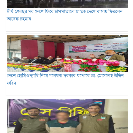
দীর্ঘ ১৭বছর পর দেশে ফিরে হাসপাতালে মা’কে দেখে বাসায় ফিরলেন
তারেক রহমান
দেশে হোমিওপ্যাথি নিয়ে গবেষনা দরকার-যশোরে ডা. মোসলেহ উদ্দিন
ফরিদ