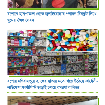
যশোরে হাসপাতাল থেকে জুলাইযোদ্ধার পলায়ন,চিরকুট লিখে
ঘুমের ঔষধ সেবন
যশোর ‎মণিরামপুরে ব্যাঙ্গের ছাতার মতো গড়ে উঠেছে ফার্মেসী-
লাইসেন্স,ফার্মাসিস্ট ছাড়াই চলছে রমরমা বানিজ্য ‎