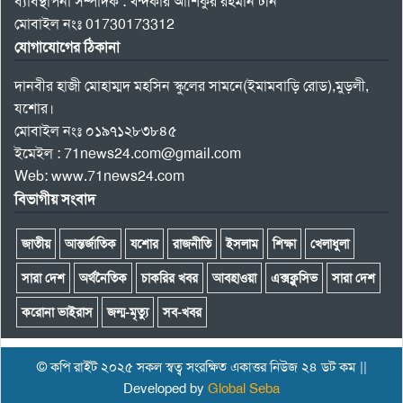
ব্যাবস্থাপনা সম্পাদক : খন্দকার আশিকুর রহমান টনি
মোবাইল নংঃ 01730173312
যোগাযোগের ঠিকানা
দানবীর হাজী মোহাম্মদ মহসিন স্কুলের সামনে(ইমামবাড়ি রোড),মুড়লী,
যশোর।
মোবাইল নংঃ ০১৯৭১২৮৩৮৪৫
ইমেইল : 71news24.com@gmail.com
Web: www.71news24.com
বিভাগীয় সংবাদ
জাতীয়
আন্তর্জাতিক
যশোর
রাজনীতি
ইসলাম
শিক্ষা
খেলাধুলা
সারা দেশ
অর্থনৈতিক
চাকরির খবর
আবহাওয়া
এক্সক্লুসিভ
সারা দেশ
করোনা ভাইরাস
জন্ম-মৃত্যু
সব-খবর
© কপি রাইট ২০২৫ সকল স্বত্ব সংরক্ষিত একাত্তর নিউজ ২৪ ডট কম ||
Developed by
Global Seba