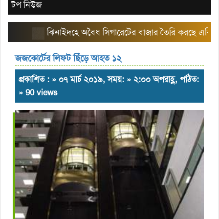
টপ নিউজ
ঝিনাইদহে অবৈধ সিগারেটের বাজার তৈরি করছে এরিয়া ম্যান
জজকোর্টের লিফট ছিঁড়ে আহত ১২
প্রকাশিত : » ০৭ মার্চ ২০১৯, সময়: » ২:০০ অপরাহ্ণ, পঠিত:
» 90 views