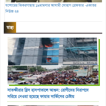
যশোরের ঝিকরগাছায় ১৯মামলার আসামী সোহাগ গ্রেফতার -একাত্তর
নিউজ ২৪
স্বাস্থ্য
সাতক্ষীরার ব্লিস হাসপাতালে আগুন: রোগীদের নিরাপদে
সরিয়ে নেওয়া হয়েছে ফায়ার সার্ভিসের চেষ্টায়