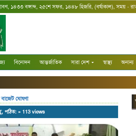
্রাবণ, ১৪৩৩ বঙ্গাব্দ, ২৫শে সফর, ১৪৪৮ হিজরি, (বর্ষাকাল), সময় - র
জ্য
বিনোদন
আন্তর্জাতিক
সারা দেশ
স্বাস্থ্য
অনান্য
ত বাজেট ঘোষণা
্ণ, পঠিত: » 113 views