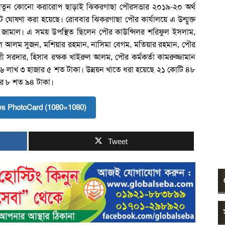
তুন কোনো করারোপ ছাড়াই ঝিকরগাছা পৌরসভার ২০১৯-২০ অর্থ
োষণা করা হয়েছে। রোববার ঝিকরগাছা পৌর কার্যালয়ে এ উন্মুক্ত
জামাল। এ সময় উপস্থিত ছিলেন পৌর কাউন্সিলর শরিফুল ইসলাম,
ইফুল আলম সুজন, মশিয়ার রহমান, নাসিমা বেগম, মতিয়ার রহমান, পৌর
ী সরদার, হিসাব রক্ষক খাইরুল আলম, পৌর কর্মকর্তা কামরুজ্জামান
৪৬ লাখ ৩ হাজার ৫ শত টাকা। উন্নয়ন খাতে ধরা হয়েছে ২১ কোটি ৪৮
জার ৮ শত ৯৪ টাকা।
s PhotoCard (1080×1080)
Tweet