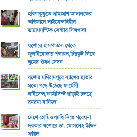
হরিণাকুণ্ডুতে ভ্রাম্যমাণ আদালতের
অভিযানে লাইসেন্সবিহীন
ডায়াগনস্টিক সেন্টার সিলগালা
যশোরে হাসপাতাল থেকে
জুলাইযোদ্ধার পলায়ন,চিরকুট লিখে
ঘুমের ঔষধ সেবন
যশোর ‎মণিরামপুরে ব্যাঙ্গের ছাতার
মতো গড়ে উঠেছে ফার্মেসী-
লাইসেন্স,ফার্মাসিস্ট ছাড়াই চলছে
রমরমা বানিজ্য ‎
দেশে হোমিওপ্যাথি নিয়ে গবেষনা
দরকার-যশোরে ডা. মোসলেহ উদ্দিন
ফরিদ