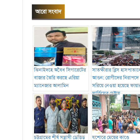
আরো সংবাদ
ঝিনাইদহে অবৈধ সিগারেটের
সাতক্ষীরার ব্লিস হাসপাতাল
বাজার তৈরি করছে এরিয়া
আগুন: রোগীদের নিরাপদে
ম্যানেজার আলামিন
সরিয়ে নেওয়া হয়েছে ফায়া
সার্ভিসের চেষ্টায়
চট্টগ্রামের শীর্ষ সন্ত্রাসী ডেভিড
যশোরে মেয়ের কাণ্ডে