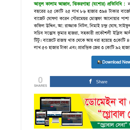
আবুল কালাম আজাদ, ঝিকরগাছা (যশোর) প্রতিনিধি :
ন
বছরের ২৫ কোটি ২৫ লাখ ৮৬ হাজার ৩৯৪ টাকার বাজেট ঘ
বাজেট ঘোষণা করেন পৌরমেয়র মোস্তফা আনোয়ার পাশা 
কফিল উদ্দিন, আ: রাজ্জাক নিটল, নিমাই চন্দ্র ঘোষ, সা
সচিব সন্তোষ কুমার হাজরা, সহকারী প্রকৌশলী ইদ্রিস আল
টিটু। বাজেটে রাজস্ব খাত থেকে আয় ধরা হয়েছে ৩কোটি 
লাখ ৫০ হাজার টাকা এবং প্রারম্ভিক জের ৩ কোটি ৯২ হা
Download New
0
Share
SHARES