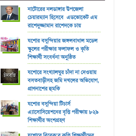
নাটোরের নলডাঙ্গার উপজেলা
চেয়ারম্যান হিসেবে এডভোকেট এম
রাশেদুজ্জামান রাশেদকে চায়
যশোর বসুন্দিয়ার জঙ্গলবাধাল মডেল
স্কুলের পরীক্ষার ফলাফল ও কৃতি
শিক্ষার্থী সংবর্ধনা অনুষ্ঠিত
যশোরে সংখ্যালঘুর চাঁদা না দেওয়ায়
বসতবাড়ীসহ জমি দখলের অভিযোগ,
প্রাণনাশের হুমকি
যশোর বসুন্দিয়া টিচার্স
এ্যাসোসিয়েশনের বৃত্তি পরীক্ষায় ৮২৯
শিক্ষার্থীর অংশগ্রহণ
যশোরে বিবেক’র কৃতি শিক্ষার্থীদের