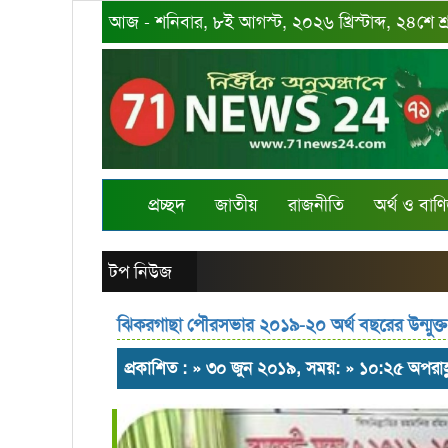
আজ - শনিবার, ৮ই আগস্ট, ২০২৬ খ্রিস্টাব্দ, ২৪শে শ
প্রচ্ছদ
জাতীয়
রাজনীতি
অর্থ ও বাণি
টপ নিউজ
ঝিকরগাছা পৌরসভার ২০১৯-২০ অর্থ বছরের উন্মুক্
প্রকাশিত : » ৩০ জুন ২০১৯, সময়: » ১০:২৫ অপরাহ