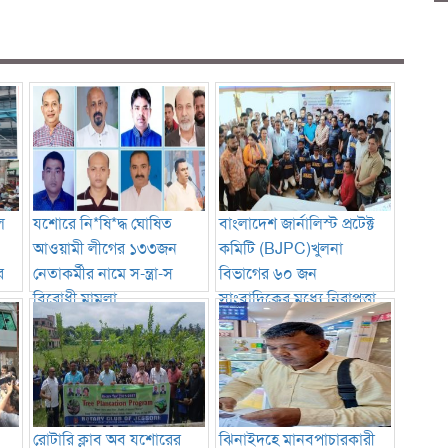
ে
যশোরে নি*ষি*দ্ধ ঘোষিত
বাংলাদেশ জার্নালিস্ট প্রটেক্ট
আওয়ামী লীগের ১৩৩জন
কমিটি (BJPC)খুলনা
র
নেতাকর্মীর নামে স-ন্ত্রা-স
বিভাগের ৬০ জন
বিরোধী মামলা
সাংবাদিকের মধ্যে নিরাপত্তা
সরঞ্জাম বিতরণ
রোটারি ক্লাব অব যশোরের
ঝিনাইদহে মানবপাচারকারী