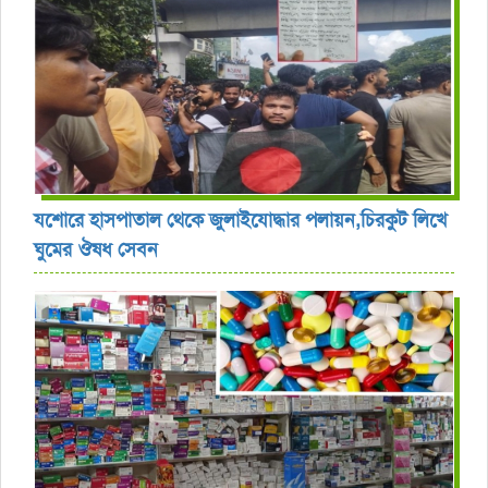
যশোরে হাসপাতাল থেকে জুলাইযোদ্ধার পলায়ন,চিরকুট লিখে
ঘুমের ঔষধ সেবন