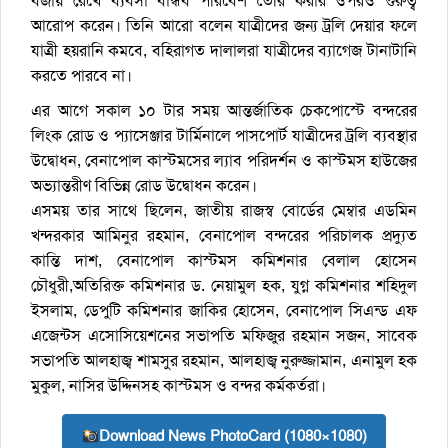
বজায় রেখে ব্যবসা বান্ধব পরিবেশ তৈরি করার ওপরও গুরুত্ব
আরোপ করেন। তিনি আরো বলেন যাত্রীদের জন্য ট্রলি দেয়ার ফলে
যাত্রী হয়রানি কমবে, বহিরাগত দালালরা যাত্রীদের ব্যাগেজ টানাটানি
করতে পারবে না।
এর আগে সকাল ১০ টার সময় আন্তর্জাতিক চেকপোস্টে বন্দরের
লিংক রোড ও প্যাসেঞ্জার টার্মিনালে পাসপোর্ট যাত্রীদের ট্রলি ব্যবস্থার
উদ্বোধন, বেনাপোল কাস্টমসের ল্যাব পরিদর্শন ও কাস্টমস হাউজের
অভ্যান্তরীণ বিভিন্ন রোড উদ্বোধন করেন।
এসময় তার সাথে ছিলেন, জাতীয় রাজস্ব বোর্ডের মেম্বার এডমিন
খন্দরকার আমিনুর রহমান, বেনাপোল বন্দরের পরিচালক প্রদ্যুত
কান্তি দাশ, বেনাপোল কাস্টমস কমিশনার বেলাল হোসেন
চৌধুরী,অতিরিক্ত কমিশনার ড. নেয়ামুল হক, যুগ্ন কমিশনার শহিদুল
ইসলাম, ডেপুটি কমিশনার জাকির হোসেন, বেনাপোল সিএন্ড এফ
এজেন্টস এসোসিয়েশনের সভাপতি মফিজুর রহমান সজন, সাবেক
সভাপতি আলহাজ্ব শামসুর রহমান, আলহাজ্ব নুরুজ্জামান, এনামুল হক
মুকুল, নাসির উদ্দিনসহ কাস্টমস ও বন্দর কর্মকর্তরা।
Download News PhotoCard (1080×1080)