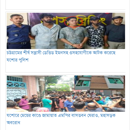
চট্টগ্রামের শীর্ষ সন্ত্রাসী ডেভিড ইমনসহ ৩সহযোগীকে আটক করেছে
যশোর পুলিশ
যশোরে মেয়ের কাণ্ডে জামায়াত এমপির বাসভবন ঘেরাও, মহাসড়ক
অবরোধ