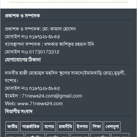
প্রকাশক ও সম্পাদক
প্রকাশক ও সম্পাদক: মো: কামাল হোসেন
মোবাইল নংঃ ০১৯৭১২৮৩৮৪৫
ব্যাবস্থাপনা সম্পাদক : খন্দকার আশিকুর রহমান টনি
মোবাইল নংঃ 01730173312
যোগাযোগের ঠিকানা
দানবীর হাজী মোহাম্মদ মহসিন স্কুলের সামনে(ইমামবাড়ি রোড),মুড়লী,
যশোর।
মোবাইল নংঃ ০১৯৭১২৮৩৮৪৫
ইমেইল : 71news24.com@gmail.com
Web: www.71news24.com
বিভাগীয় সংবাদ
জাতীয়
আন্তর্জাতিক
যশোর
রাজনীতি
ইসলাম
শিক্ষা
খেলাধুলা