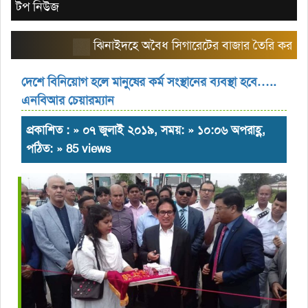
টপ নিউজ
ঝিনাইদহে অবৈধ সিগারেটের বাজার তৈরি করছে এরিয়া 
দেশে বিনিয়োগ হলে মানুষের কর্ম সংস্থানের ব্যবস্থা হবে…..
এনবিআর চেয়ারম্যান
প্রকাশিত : » ০৭ জুলাই ২০১৯, সময়: » ১০:০৬ অপরাহ্ণ,
পঠিত: » 85 views