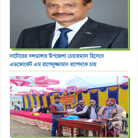
নাটোরের নলডাঙ্গার উপজেলা চেয়ারম্যান হিসেবে
এডভোকেট এম রাশেদুজ্জামান রাশেদকে চায়