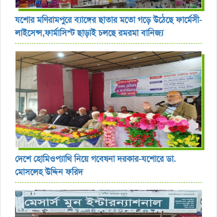
যশোর ‎মণিরামপুরে ব্যাঙ্গের ছাতার মতো গড়ে উঠেছে ফার্মেসী-
লাইসেন্স,ফার্মাসিস্ট ছাড়াই চলছে রমরমা বানিজ্য ‎
দেশে হোমিওপ্যাথি নিয়ে গবেষনা দরকার-যশোরে ডা.
মোসলেহ উদ্দিন ফরিদ