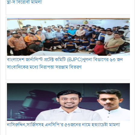
ন্ত্রা-স বিরোধী মামলা
বাংলাদেশ জার্নালিস্ট প্রটেক্ট কমিটি (BJPC)খুলনা বিভাগের ৬০ জন
সাংবাদিকের মধ্যে নিরাপত্তা সরঞ্জাম বিতরণ
নাসিরুদ্দিন,সার্জিসসহ এনসিপি’র ৫০জনের নামে হত্যাচেষ্টা মামলা