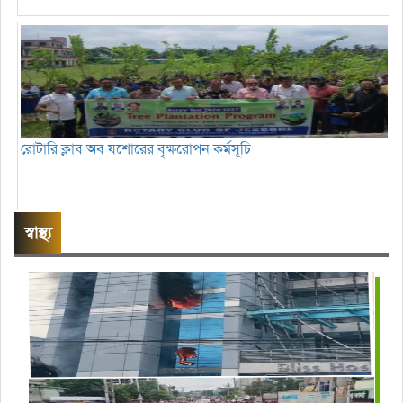
রোটারি ক্লাব অব যশোরের বৃক্ষরোপন কর্মসূচি
স্বাস্থ্য