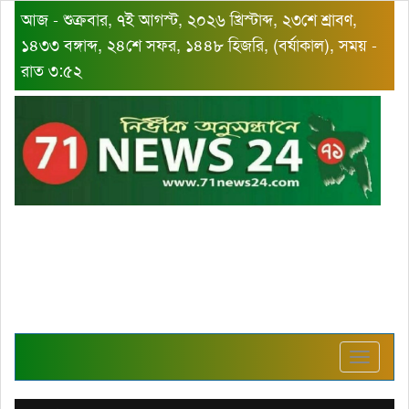
আজ - শুক্রবার, ৭ই আগস্ট, ২০২৬ খ্রিস্টাব্দ, ২৩শে শ্রাবণ,
১৪৩৩ বঙ্গাব্দ, ২৪শে সফর, ১৪৪৮ হিজরি, (বর্ষাকাল), সময় -
রাত ৩:৫২
Toggle
navigat