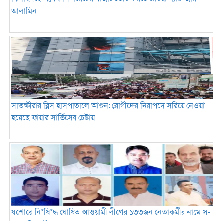
আলামিন
সাতক্ষীরার ব্লিস হাসপাতালে আগুন: রোগীদের নিরাপদে সরিয়ে নেওয়া
হয়েছে ফায়ার সার্ভিসের চেষ্টায়
যশোরে নি*ষি*দ্ধ ঘোষিত আওয়ামী লীগের ১৩৩জন নেতাকর্মীর নামে স-