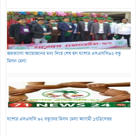
জমকালো আয়োজনের মধ্য দিয়ে শেষ হল যশোর এসএসসি৯২ বন্ধু
মিলন মেলা
যশোর এসএসসি ৯২ বন্ধুদের মিলন মেলা আগামী ১৭ডিসেম্বর