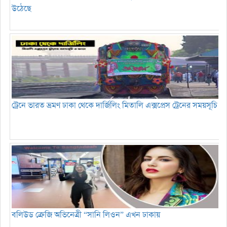
উঠেছে
ট্রেনে ভারত ভ্রমণ ঢাকা থেকে দার্জিলিং মিতালি এক্সপ্রেস ট্রেনের সময়সূচি
বলিউড ক্রেজি অভিনেত্রী “সানি লিওন” এখন ঢাকায়