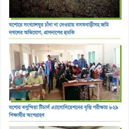
যশোরে সংখ্যালঘুর চাঁদা না দেওয়ায় বসতবাড়ীসহ জমি
দখলের অভিযোগ, প্রাণনাশের হুমকি
যশোর বসুন্দিয়া টিচার্স এ্যাসোসিয়েশনের বৃত্তি পরীক্ষায় ৮২৯
শিক্ষার্থীর অংশগ্রহণ