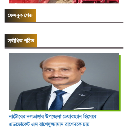
ফেসবুক পেজ
সর্বাধিক পঠিত
নাটোরের নলডাঙ্গার উপজেলা চেয়ারম্যান হিসেবে
এডভোকেট এম রাশেদুজ্জামান রাশেদকে চায়