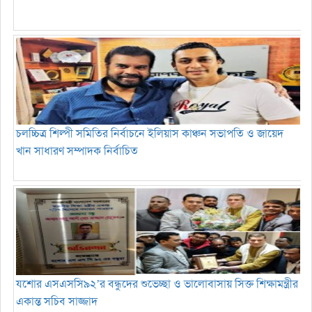
চলচ্চিত্র শিল্পী সমিতির নির্বাচনে ইলিয়াস কাঞ্চন সভাপতি ও জায়েদ
খান সাধারণ সম্পাদক নির্বাচিত
যশোর এসএসসি৯২’র বন্ধুদের শুভেচ্ছা ও ভালোবাসায় সিক্ত শিক্ষামন্ত্রীর
একান্ত সচিব সাজ্জাদ