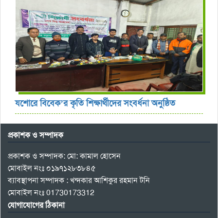
যশোরে বিবেক’র কৃতি শিক্ষার্থীদের সংবর্ধনা অনুষ্ঠিত
প্রকাশক ও সম্পাদক
প্রকাশক ও সম্পাদক: মো: কামাল হোসেন
মোবাইল নংঃ ০১৯৭১২৮৩৮৪৫
ব্যাবস্থাপনা সম্পাদক : খন্দকার আশিকুর রহমান টনি
মোবাইল নংঃ 01730173312
যোগাযোগের ঠিকানা