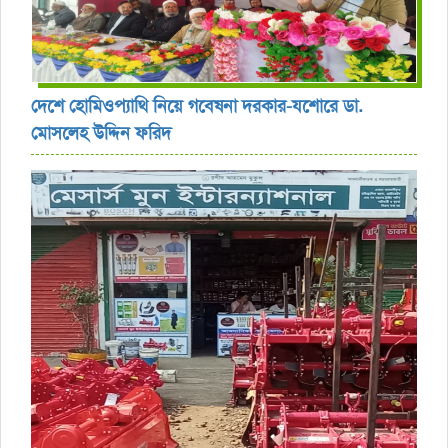
দেশে হোমিওপ্যাথি নিয়ে গবেষনা দরকার-যশোরে ডা.
মোসলেহ উদ্দিন ফরিদ