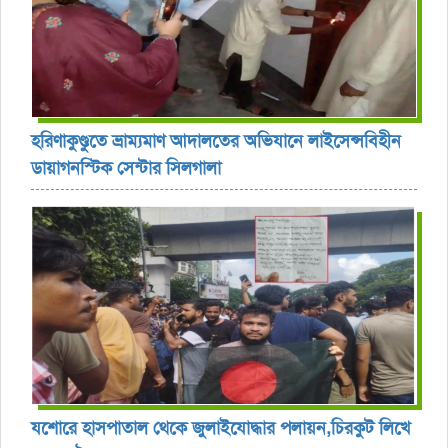
হরিণাকুণ্ডুতে ভ্রাম্যমাণ আদালতের অভিযানে লাইসেন্সবিহীন
ডায়াগনস্টিক সেন্টার সিলগালা
যশোরে হাসপাতাল থেকে জুলাইযোদ্ধার পলায়ন,চিরকুট লিখে