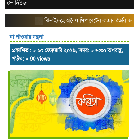
টপ নিউজ
ঝিনাইদহে অবৈধ সিগারেটের বাজার তৈরি করছে এরিয়া
না পাওয়ার যন্ত্রনা
প্রকাশিত : » ১০ ফেব্রুয়ারি ২০১৯, সময়: » ৬:৩০ অপরাহ্ণ,
পঠিত: » 90 views