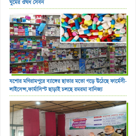
ঘুমের ঔষধ সেবন
যশোর ‎মণিরামপুরে ব্যাঙ্গের ছাতার মতো গড়ে উঠেছে ফার্মেসী-
লাইসেন্স,ফার্মাসিস্ট ছাড়াই চলছে রমরমা বানিজ্য ‎