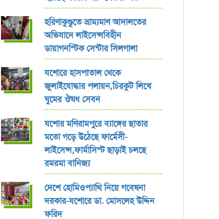
হরিণাকুণ্ডুতে ভ্রাম্যমাণ আদালতের
অভিযানে লাইসেন্সবিহীন
ডায়াগনস্টিক সেন্টার সিলগালা
যশোরে হাসপাতাল থেকে
জুলাইযোদ্ধার পলায়ন,চিরকুট লিখে
ঘুমের ঔষধ সেবন
যশোর ‎মণিরামপুরে ব্যাঙ্গের ছাতার
মতো গড়ে উঠেছে ফার্মেসী-
লাইসেন্স,ফার্মাসিস্ট ছাড়াই চলছে
রমরমা বানিজ্য ‎
দেশে হোমিওপ্যাথি নিয়ে গবেষনা
দরকার-যশোরে ডা. মোসলেহ উদ্দিন
ফরিদ