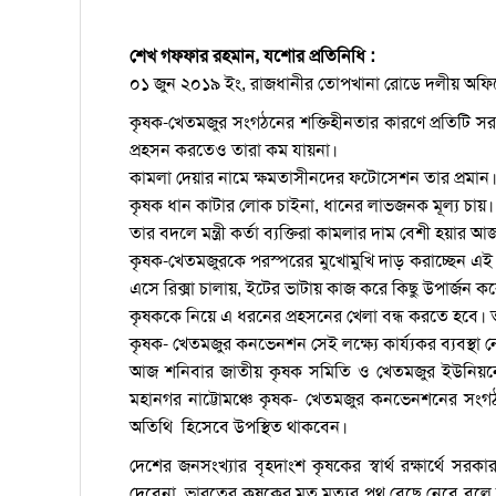
শেখ গফ্ফার রহমান, যশোর প্রতিনিধি :
০১ জুন ২০১৯ ইং, রাজধানীর তোপখানা রোডে দলীয় অফিসে 
কৃষক-খেতমজুর সংগঠনের শক্তিহীনতার কারণে প্রতিটি সর
প্রহসন করতেও তারা কম যায়না।
কামলা দেয়ার নামে ক্ষমতাসীনদের ফটোসেশন তার প্রমান
কৃষক ধান কাটার লোক চাইনা, ধানের লাভজনক মূল্য চায়।
তার বদলে মন্ত্রী কর্তা ব্যক্তিরা কামলার দাম বেশী হয়ার 
কৃষক-খেতমজুরকে পরস্পরের মুখোমুখি দাড় করাচ্ছেন এই
এসে রিক্সা চালায়, ইটের ভাটায় কাজ করে কিছু উপার্জন কর
কৃষককে নিয়ে এ ধরনের প্রহসনের খেলা বন্ধ করতে হবে।
কৃষক- খেতমজুর কনভেনশন সেই লক্ষ্যে কার্য্যকর ব্যবস্থ
আজ শনিবার জাতীয় কৃষক সমিতি ও খেতমজুর ইউনিয়নের উ
মহানগর নাট্টোমঞ্চে কৃষক- খেতমজুর কনভেনশনের সংগঠকদে
অতিথি হিসেবে উপস্থিত থাকবেন।
দেশের জনসংখ্যার বৃহদাংশ কৃষকের স্বার্থ রক্ষার্থে সর
দেবেনা, ভারতের কৃষকের মত মৃত্যুর পথ বেছে নেবে বলে 