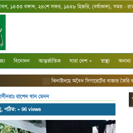
শ্রাবণ, ১৪৩৩ বঙ্গাব্দ, ২৪শে সফর, ১৪৪৮ হিজরি, (বর্ষাকাল), সময় - র
জ্য
বিনোদন
আন্তর্জাতিক
সারা দেশ
স্বাস্থ্য
অনান্য
ঝিনাইদহে অবৈধ সিগারেটের বাজার তৈরি করছে
াসীনরাঃ রাশেদ খান মেনন
্ণ, পঠিত: » 96 views