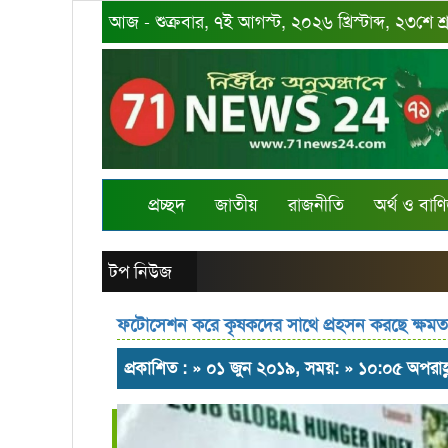
আজ - শুক্রবার, ৭ই আগস্ট, ২০২৬ খ্রিস্টাব্দ, ২৩শে 
প্রচ্ছদ
জাতীয়
রাজনীতি
অর্থ ও বাণি
টপ নিউজ
ফটোসেশন করে কৃষকদের সাথে প্রহসন করছে ক্ষমত
প্রকাশিত : » ০১ জুন ২০১৯, সময়: » ১০:০৫ অপরাহ