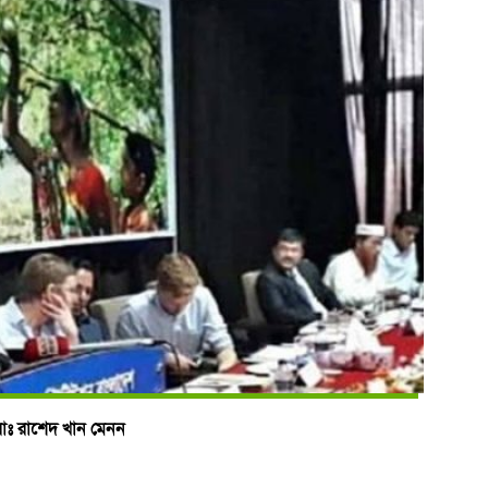
াঃ রাশেদ খান মেনন