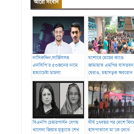
আরো সংবাদ
নাসিরুদ্দিন,সার্জিসসহ
যশোরে মেয়ের কাণ্ডে
এনসিপি’র ৫০জনের নামে
জামায়াত এমপির বাসভবন
হত্যাচেষ্টা মামলা
ঘেরাও, মহাসড়ক অবরোধ
বিএনপি চেয়ারপার্সন বেগম
দীর্ঘ ১৭বছর পর দেশে ফির
খালেদা জিয়ার মৃত্যুতে শেখ
হাসপাতালে মা’কে দেখে