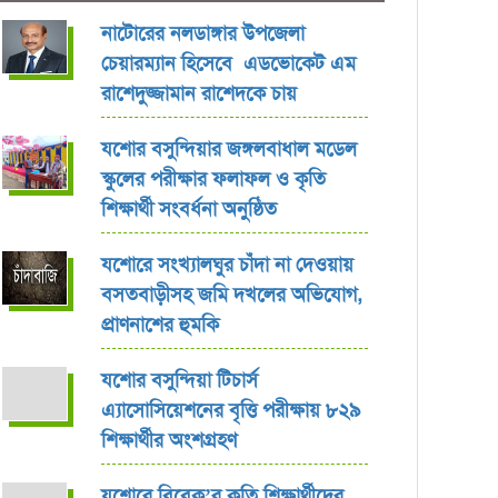
নাটোরের নলডাঙ্গার উপজেলা
চেয়ারম্যান হিসেবে এডভোকেট এম
রাশেদুজ্জামান রাশেদকে চায়
যশোর বসুন্দিয়ার জঙ্গলবাধাল মডেল
স্কুলের পরীক্ষার ফলাফল ও কৃতি
শিক্ষার্থী সংবর্ধনা অনুষ্ঠিত
যশোরে সংখ্যালঘুর চাঁদা না দেওয়ায়
বসতবাড়ীসহ জমি দখলের অভিযোগ,
প্রাণনাশের হুমকি
যশোর বসুন্দিয়া টিচার্স
এ্যাসোসিয়েশনের বৃত্তি পরীক্ষায় ৮২৯
শিক্ষার্থীর অংশগ্রহণ
যশোরে বিবেক’র কৃতি শিক্ষার্থীদের