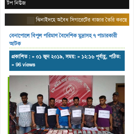
টপ নিউজ
ঝিনাইদহে অবৈধ সিগারেটের বাজার তৈরি করছে এরিয়া ম্
বেনাপোলে বিপুল পরিমাণ বৈদেশিক মুদ্রাসহ ৭ পাচারকারী
আটক
প্রকাশিত : » ০১ জুন ২০১৯, সময়: » ১২:১৬ পূর্বাহ্ণ, পঠিত:
» 96 views