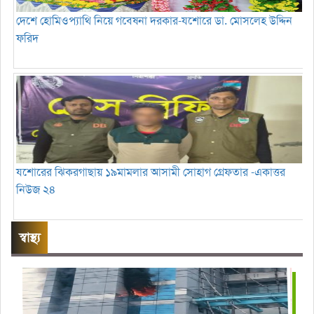
দেশে হোমিওপ্যাথি নিয়ে গবেষনা দরকার-যশোরে ডা. মোসলেহ উদ্দিন
ফরিদ
যশোরের ঝিকরগাছায় ১৯মামলার আসামী সোহাগ গ্রেফতার -একাত্তর
নিউজ ২৪
স্বাস্থ্য