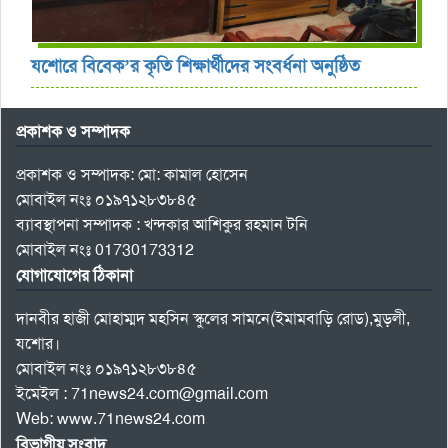
যশোরে বিবেক’র কৃতি শিক্ষার্থীদের সংবর্ধনা অনুষ্ঠিত
প্রকাশক ও সম্পাদক
প্রকাশক ও সম্পাদক: মো: কামাল হোসেন
মোবাইল নংঃ ০১৯৭১২৮৩৮৪৫
ব্যাবস্থাপনা সম্পাদক : খন্দকার আশিকুর রহমান টনি
মোবাইল নংঃ 01730173312
যোগাযোগের ঠিকানা
দানবীর হাজী মোহাম্মদ মহসিন স্কুলের সামনে(ইমামবাড়ি রোড),মুড়লী,
যশোর।
মোবাইল নংঃ ০১৯৭১২৮৩৮৪৫
ইমেইল : 71news24.com@gmail.com
Web: www.71news24.com
বিভাগীয় সংবাদ