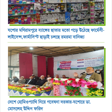
যশোর ‎মণিরামপুরে ব্যাঙ্গের ছাতার মতো গড়ে উঠেছে ফার্মেসী-
লাইসেন্স,ফার্মাসিস্ট ছাড়াই চলছে রমরমা বানিজ্য ‎
দেশে হোমিওপ্যাথি নিয়ে গবেষনা দরকার-যশোরে ডা.
মোসলেহ উদ্দিন ফরিদ