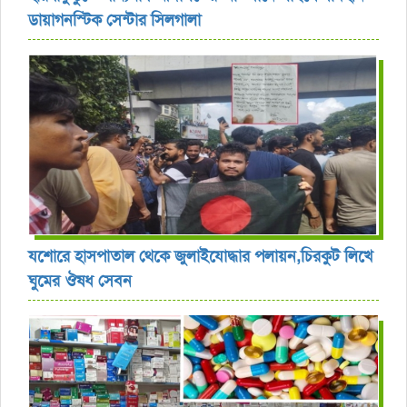
ডায়াগনস্টিক সেন্টার সিলগালা
যশোরে হাসপাতাল থেকে জুলাইযোদ্ধার পলায়ন,চিরকুট লিখে
ঘুমের ঔষধ সেবন