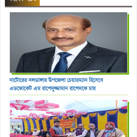
নাটোরের নলডাঙ্গার উপজেলা চেয়ারম্যান হিসেবে
এডভোকেট এম রাশেদুজ্জামান রাশেদকে চায়