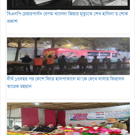
বিএনপি চেয়ারপার্সন বেগম খালেদা জিয়ার মৃত্যুতে শেখ হাসিনা’র শোক
প্রকাশ
দীর্ঘ ১৭বছর পর দেশে ফিরে হাসপাতালে মা’কে দেখে বাসায় ফিরলেন
তারেক রহমান