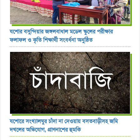
যশোর বসুন্দিয়ার জঙ্গলবাধাল মডেল স্কুলের পরীক্ষার
ফলাফল ও কৃতি শিক্ষার্থী সংবর্ধনা অনুষ্ঠিত
যশোরে সংখ্যালঘুর চাঁদা না দেওয়ায় বসতবাড়ীসহ জমি
দখলের অভিযোগ, প্রাণনাশের হুমকি