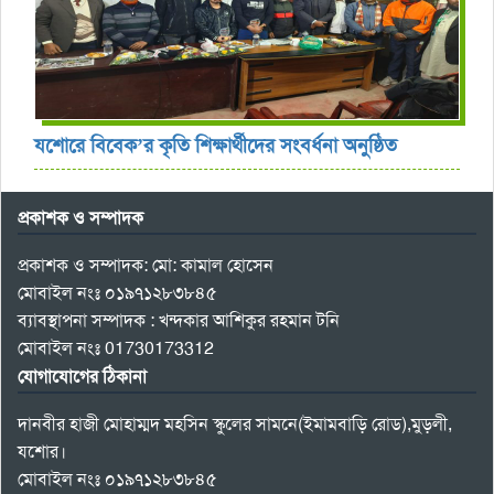
যশোরে বিবেক’র কৃতি শিক্ষার্থীদের সংবর্ধনা অনুষ্ঠিত
প্রকাশক ও সম্পাদক
প্রকাশক ও সম্পাদক: মো: কামাল হোসেন
মোবাইল নংঃ ০১৯৭১২৮৩৮৪৫
ব্যাবস্থাপনা সম্পাদক : খন্দকার আশিকুর রহমান টনি
মোবাইল নংঃ 01730173312
যোগাযোগের ঠিকানা
দানবীর হাজী মোহাম্মদ মহসিন স্কুলের সামনে(ইমামবাড়ি রোড),মুড়লী,
যশোর।
মোবাইল নংঃ ০১৯৭১২৮৩৮৪৫