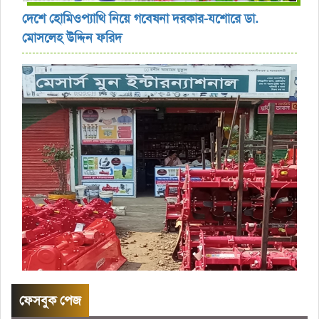
দেশে হোমিওপ্যাথি নিয়ে গবেষনা দরকার-যশোরে ডা.
মোসলেহ উদ্দিন ফরিদ
ফেসবুক পেজ