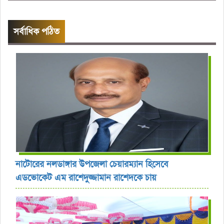
সর্বাধিক পঠিত
নাটোরের নলডাঙ্গার উপজেলা চেয়ারম্যান হিসেবে
এডভোকেট এম রাশেদুজ্জামান রাশেদকে চায়