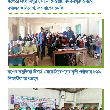
যশোরে সংখ্যালঘুর চাঁদা না দেওয়ায় বসতবাড়ীসহ জমি
দখলের অভিযোগ, প্রাণনাশের হুমকি
যশোর বসুন্দিয়া টিচার্স এ্যাসোসিয়েশনের বৃত্তি পরীক্ষায় ৮২৯
শিক্ষার্থীর অংশগ্রহণ