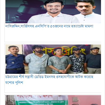
নাসিরুদ্দিন,সার্জিসসহ এনসিপি’র ৫০জনের নামে হত্যাচেষ্টা মামলা
চট্টগ্রামের শীর্ষ সন্ত্রাসী ডেভিড ইমনসহ ৩সহযোগীকে আটক করেছে
যশোর পুলিশ