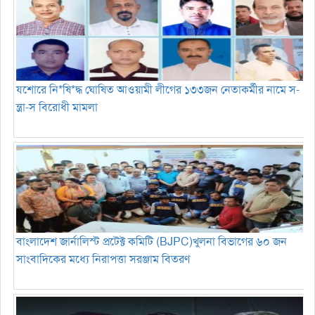
যশোরে নি*ষি*দ্ধ ঘোষিত আওয়ামী লীগের ১৩৩জন নেতাকর্মীর নামে স-
ন্ত্রা-স বিরোধী মামলা
বাংলাদেশ জার্নালিস্ট প্রটেক্ট কমিটি (BJPC)খুলনা বিভাগের ৬০ জন
সাংবাদিকের মধ্যে নিরাপত্তা সরঞ্জাম বিতরণ