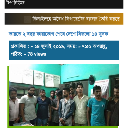
টপ নিউজ
ঝিনাইদহে অবৈধ সিগারেটের বাজার তৈরি করছে এরিয়া ম্
ভারতে ২ বছর কারাভোগ শেষে দেশে ফিরলো ১৪ যুবক
প্রকাশিত : » ১৪ জুলাই ২০১৯, সময়: » ৭:৫১ অপরাহ্ণ,
পঠিত: » 78 views