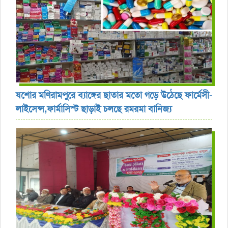
যশোর ‎মণিরামপুরে ব্যাঙ্গের ছাতার মতো গড়ে উঠেছে ফার্মেসী-
লাইসেন্স,ফার্মাসিস্ট ছাড়াই চলছে রমরমা বানিজ্য ‎