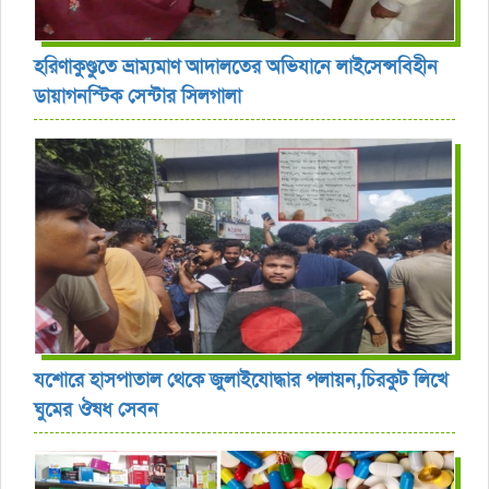
হরিণাকুণ্ডুতে ভ্রাম্যমাণ আদালতের অভিযানে লাইসেন্সবিহীন
ডায়াগনস্টিক সেন্টার সিলগালা
যশোরে হাসপাতাল থেকে জুলাইযোদ্ধার পলায়ন,চিরকুট লিখে
ঘুমের ঔষধ সেবন