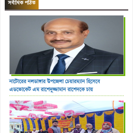
সর্বাধিক পঠিত
নাটোরের নলডাঙ্গার উপজেলা চেয়ারম্যান হিসেবে
এডভোকেট এম রাশেদুজ্জামান রাশেদকে চায়