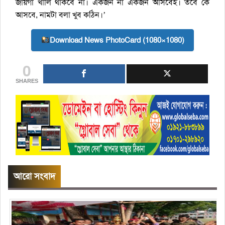
জায়গা খালি থাকবে না। একজন না একজন আসবেই। তবে কে
আসবে, নামটা বলা খুব কঠিন।’
Download News PhotoCard (1080×1080)
0
SHARES
আরো সংবাদ