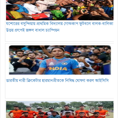
যশোরের বসুন্দিয়ায় প্রাথমিক বিদ্যালয় গোল্ডকাপ ফুটবলে বালক-বালিকা
উভয় গ্রুপেই জঙ্গল বাধাল চ্যাম্পিয়ন
ভারতীয় নারী ক্রিকেটার হারমানপ্রীতকে নিষিদ্ধ ঘোষণা করল আইসিসি