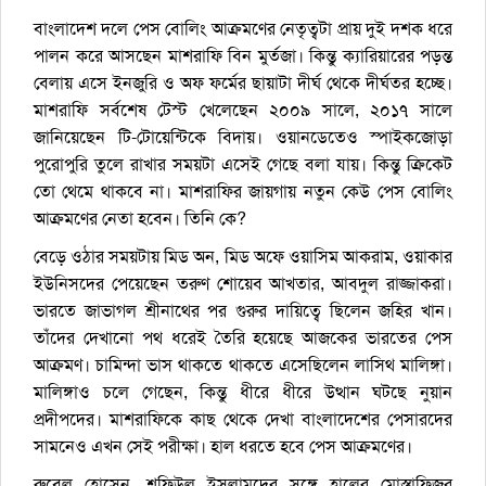
বাংলাদেশ দলে পেস বোলিং আক্রমণের নেতৃত্বটা প্রায় দুই দশক ধরে
পালন করে আসছেন মাশরাফি বিন মুর্তজা। কিন্তু ক্যারিয়ারের পড়ন্ত
বেলায় এসে ইনজুরি ও অফ ফর্মের ছায়াটা দীর্ঘ থেকে দীর্ঘতর হচ্ছে।
মাশরাফি সর্বশেষ টেস্ট খেলেছেন ২০০৯ সালে, ২০১৭ সালে
জানিয়েছেন টি-টোয়েন্টিকে বিদায়। ওয়ানডেতেও স্পাইকজোড়া
পুরোপুরি তুলে রাখার সময়টা এসেই গেছে বলা যায়। কিন্তু ক্রিকেট
তো থেমে থাকবে না। মাশরাফির জায়গায় নতুন কেউ পেস বোলিং
আক্রমণের নেতা হবেন। তিনি কে?
বেড়ে ওঠার সময়টায় মিড অন, মিড অফে ওয়াসিম আকরাম, ওয়াকার
ইউনিসদের পেয়েছেন তরুণ শোয়েব আখতার, আবদুল রাজ্জাকরা।
ভারতে জাভাগল শ্রীনাথের পর গুরুর দায়িত্বে ছিলেন জহির খান।
তাঁদের দেখানো পথ ধরেই তৈরি হয়েছে আজকের ভারতের পেস
আক্রমণ। চামিন্দা ভাস থাকতে থাকতে এসেছিলেন লাসিথ মালিঙ্গা।
মালিঙ্গাও চলে গেছেন, কিন্তু ধীরে ধীরে উত্থান ঘটছে নুয়ান
প্রদীপদের। মাশরাফিকে কাছ থেকে দেখা বাংলাদেশের পেসারদের
সামনেও এখন সেই পরীক্ষা। হাল ধরতে হবে পেস আক্রমণের।
রুবেল হোসেন, শফিউল ইসলামদের সঙ্গে হালের মোস্তাফিজুর