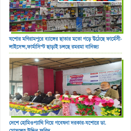
যশোর ‎মণিরামপুরে ব্যাঙ্গের ছাতার মতো গড়ে উঠেছে ফার্মেসী-
লাইসেন্স,ফার্মাসিস্ট ছাড়াই চলছে রমরমা বানিজ্য ‎
দেশে হোমিওপ্যাথি নিয়ে গবেষনা দরকার-যশোরে ডা.
মোসলেহ উদ্দিন ফরিদ