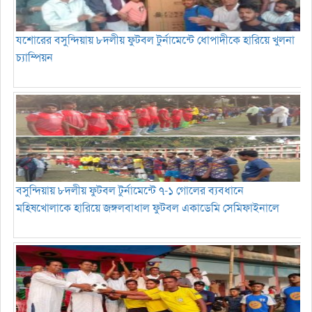
যশোরের বসুন্দিয়ায় ৮দলীয় ফুটবল টুর্নামেন্টে ধোপাদীকে হারিয়ে খুলনা
চ্যাম্পিয়ন
বসুন্দিয়ায় ৮দলীয় ফুটবল টুর্নামেন্টে ৭-১ গোলের ব্যবধানে
মহিষখোলাকে হারিয়ে জঙ্গলবাধাল ফুটবল একাডেমি সেমিফাইনালে