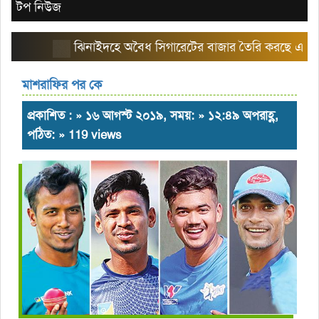
টপ নিউজ
ঝিনাইদহে অবৈধ সিগারেটের বাজার তৈরি করছে এরিয়া ম্য
মাশরাফির পর কে
প্রকাশিত : » ১৬ আগস্ট ২০১৯, সময়: » ১২:৪৯ অপরাহ্ণ,
পঠিত: » 119 views