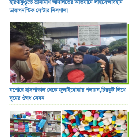
হরিণাকুণ্ডুতে ভ্রাম্যমাণ আদালতের অভিযানে লাইসেন্সবিহীন
ডায়াগনস্টিক সেন্টার সিলগালা
যশোরে হাসপাতাল থেকে জুলাইযোদ্ধার পলায়ন,চিরকুট লিখে
ঘুমের ঔষধ সেবন