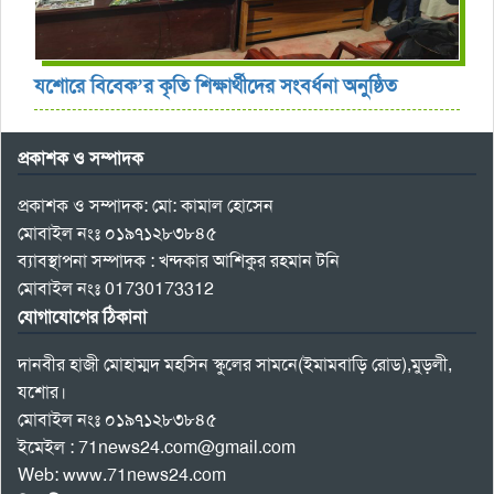
যশোরে বিবেক’র কৃতি শিক্ষার্থীদের সংবর্ধনা অনুষ্ঠিত
প্রকাশক ও সম্পাদক
প্রকাশক ও সম্পাদক: মো: কামাল হোসেন
মোবাইল নংঃ ০১৯৭১২৮৩৮৪৫
ব্যাবস্থাপনা সম্পাদক : খন্দকার আশিকুর রহমান টনি
মোবাইল নংঃ 01730173312
যোগাযোগের ঠিকানা
দানবীর হাজী মোহাম্মদ মহসিন স্কুলের সামনে(ইমামবাড়ি রোড),মুড়লী,
যশোর।
মোবাইল নংঃ ০১৯৭১২৮৩৮৪৫
ইমেইল : 71news24.com@gmail.com
Web: www.71news24.com