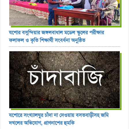
যশোর বসুন্দিয়ার জঙ্গলবাধাল মডেল স্কুলের পরীক্ষার
ফলাফল ও কৃতি শিক্ষার্থী সংবর্ধনা অনুষ্ঠিত
যশোরে সংখ্যালঘুর চাঁদা না দেওয়ায় বসতবাড়ীসহ জমি
দখলের অভিযোগ, প্রাণনাশের হুমকি