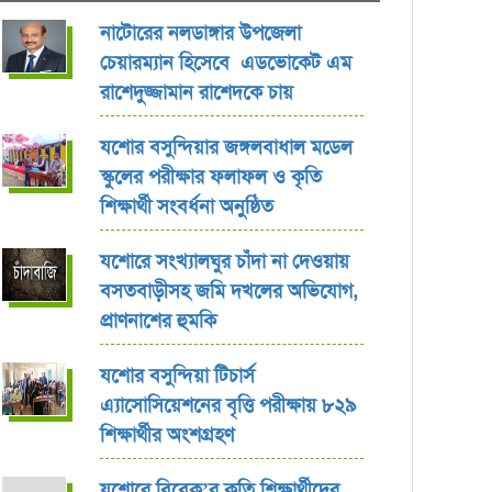
নাটোরের নলডাঙ্গার উপজেলা
চেয়ারম্যান হিসেবে এডভোকেট এম
রাশেদুজ্জামান রাশেদকে চায়
যশোর বসুন্দিয়ার জঙ্গলবাধাল মডেল
স্কুলের পরীক্ষার ফলাফল ও কৃতি
শিক্ষার্থী সংবর্ধনা অনুষ্ঠিত
যশোরে সংখ্যালঘুর চাঁদা না দেওয়ায়
বসতবাড়ীসহ জমি দখলের অভিযোগ,
প্রাণনাশের হুমকি
যশোর বসুন্দিয়া টিচার্স
এ্যাসোসিয়েশনের বৃত্তি পরীক্ষায় ৮২৯
শিক্ষার্থীর অংশগ্রহণ
যশোরে বিবেক’র কৃতি শিক্ষার্থীদের