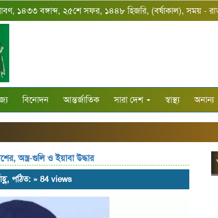
্রাবণ, ১৪৩৩ বঙ্গাব্দ, ২৫শে সফর, ১৪৪৮ হিজরি, (বর্ষাকাল), সময় - র
জ্য
বিনোদন
আন্তর্জাতিক
সারা দেশ
স্বাস্থ্য
অনান্য
র, অস্ত্র-গুলি ও ইয়াবা উদ্ধার
াহ্ণ, পঠিত: » 84 views