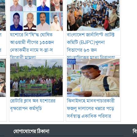
ে
যশোরে নি*ষি*দ্ধ ঘোষিত
বাংলাদেশ জার্নালিস্ট প্রটেক্ট
আওয়ামী লীগের ১৩৩জন
কমিটি (BJPC)খুলনা
র
নেতাকর্মীর নামে স-ন্ত্রা-স
বিভাগের ৬০ জন
বিরোধী মামলা
সাংবাদিকের মধ্যে নিরাপত্তা
সরঞ্জাম বিতরণ
রোটারি ক্লাব অব যশোরের
ঝিনাইদহে মানবপাচারকারী
বৃক্ষরোপন কর্মসূচি
ফজলু দালালের খপ্পরে পড়ে
সর্বস্বান্ত একাধিক পরিবার
যোগাযোগের ঠিকানা
বি