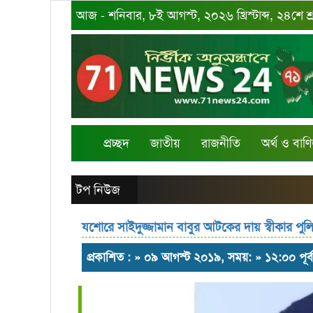
আজ - শনিবার, ৮ই আগস্ট, ২০২৬ খ্রিস্টাব্দ, ২৪শে শ
প্রচ্ছদ
জাতীয়
রাজনীতি
অর্থ ও বাণি
টপ নিউজ
যশোরে সাইদুজ্জামান বাবুর আটকের দায় স্বীকার পুলিশে
প্রকাশিত : » ০৯ আগস্ট ২০১৯, সময়: » ১২:০০ পূর্ব