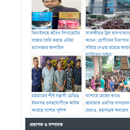
ঝিনাইদহে অবৈধ সিগারেটের
সাতক্ষীরার ব্লিস হাসপাতাল
বাজার তৈরি করছে এরিয়া
আগুন: রোগীদের নিরাপদে
ম্যানেজার আলামিন
সরিয়ে নেওয়া হয়েছে ফায়া
সার্ভিসের চেষ্টায়
চট্টগ্রামের শীর্ষ সন্ত্রাসী ডেভিড
যশোরে মেয়ের কাণ্ডে
ইমনসহ ৩সহযোগীকে আটক
জামায়াত এমপির বাসভবন
করেছে যশোর পুলিশ
ঘেরাও, মহাসড়ক অবরোধ
প্রকাশক ও সম্পাদক