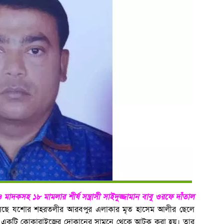
 মাদকসহ ১৮ মামলার শীর্ষ সন্ত্রাসী সাইদুজ্জামান বাবু ওরফে দাঁতাল
েছে যশোর শহরতলীর আরবপুর এলাকার মৃত হাসেম আলীর ছেলে
ডস্থ একটি কোকারাইজের দোকানের সামনে থেকে আটক করা হয়। তার