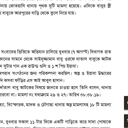
টনায় কোতয়ালি থানায় পৃথক দুটি মামলা হয়েছে। এদিকে বাবুর স্ত্রী
য়ে বাবুকে আরপুরের বাড়ি থেকে তুলে নিয়ে যায়।
ংবাদের ভিত্তিতে অভিযান চালিয়ে বুধবার (৭ আগস্ট) দিবাগত রাত
ানের সামনে থেকে সাইদুজ্জামান বাবু ওরফে দাতাল বাবুকে আটক
 সুটার গান এক রাউন্ড গুলি ও ১ শ পিচ ইয়াবা।
াধ সংগঠনের জন্য পরিকল্পনা করছিল। অস্ত্র ও ইয়াবা উদ্ধারের
াদি কসবা ফাঁড়ির এস আই আবুল হাসান।
দাঁতাল বাবু আটকের বিষয়ে জানতে চাওয়া হলে তিনি বলেন, থানায়
পারবো না। মামলা নং যথাক্রমে ২৬ ও ২৭। তারিখ ০৮.০৮.১৯।
যা, বিস্ফোরক, মাদক ও চৌগাছা থানায় অস্ত্র মামলাসহ ১৮ টি মামলা
জানান, বুধবার সকাল ১১ টার দিকে একটি গাড়িতে করে সাদা পোষাকে