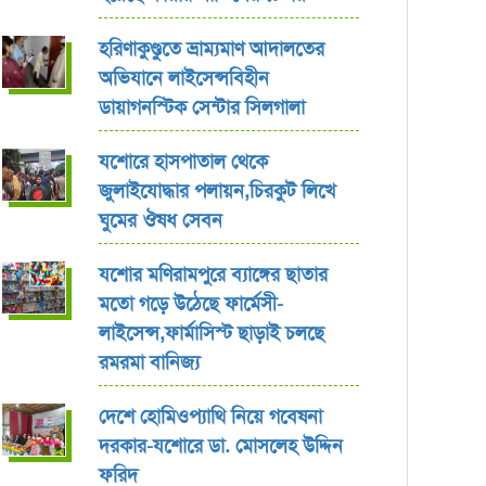
হরিণাকুণ্ডুতে ভ্রাম্যমাণ আদালতের
অভিযানে লাইসেন্সবিহীন
ডায়াগনস্টিক সেন্টার সিলগালা
যশোরে হাসপাতাল থেকে
জুলাইযোদ্ধার পলায়ন,চিরকুট লিখে
ঘুমের ঔষধ সেবন
যশোর ‎মণিরামপুরে ব্যাঙ্গের ছাতার
মতো গড়ে উঠেছে ফার্মেসী-
লাইসেন্স,ফার্মাসিস্ট ছাড়াই চলছে
রমরমা বানিজ্য ‎
দেশে হোমিওপ্যাথি নিয়ে গবেষনা
দরকার-যশোরে ডা. মোসলেহ উদ্দিন
ফরিদ