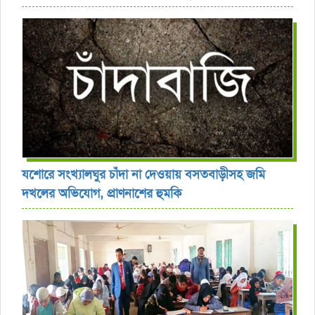
যশোরে সংখ্যালঘুর চাঁদা না দেওয়ায় বসতবাড়ীসহ জমি
দখলের অভিযোগ, প্রাণনাশের হুমকি