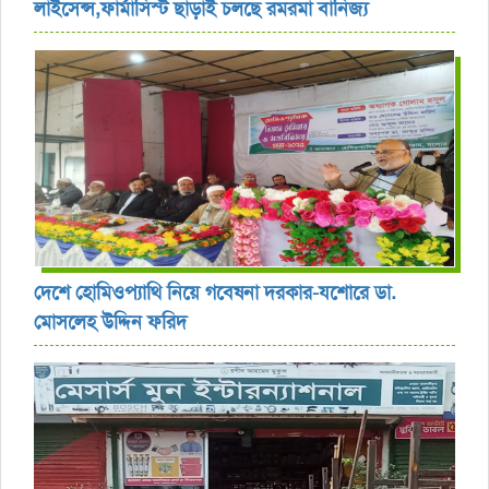
লাইসেন্স,ফার্মাসিস্ট ছাড়াই চলছে রমরমা বানিজ্য ‎
দেশে হোমিওপ্যাথি নিয়ে গবেষনা দরকার-যশোরে ডা.
মোসলেহ উদ্দিন ফরিদ