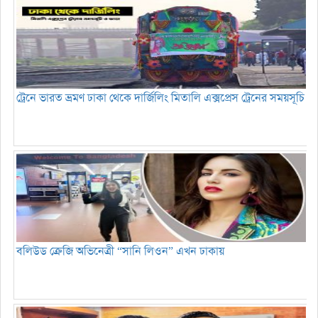
ট্রেনে ভারত ভ্রমণ ঢাকা থেকে দার্জিলিং মিতালি এক্সপ্রেস ট্রেনের সময়সূচি
বলিউড ক্রেজি অভিনেত্রী “সানি লিওন” এখন ঢাকায়