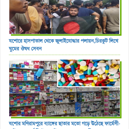
যশোরে হাসপাতাল থেকে জুলাইযোদ্ধার পলায়ন,চিরকুট লিখে
ঘুমের ঔষধ সেবন
যশোর ‎মণিরামপুরে ব্যাঙ্গের ছাতার মতো গড়ে উঠেছে ফার্মেসী-