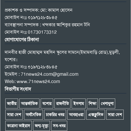
প্রকাশক ও সম্পাদক: মো: কামাল হোসেন
মোবাইল নংঃ ০১৯৭১২৮৩৮৪৫
ব্যাবস্থাপনা সম্পাদক : খন্দকার আশিকুর রহমান টনি
মোবাইল নংঃ 01730173312
যোগাযোগের ঠিকানা
দানবীর হাজী মোহাম্মদ মহসিন স্কুলের সামনে(ইমামবাড়ি রোড),মুড়লী,
যশোর।
মোবাইল নংঃ ০১৯৭১২৮৩৮৪৫
ইমেইল : 71news24.com@gmail.com
Web: www.71news24.com
বিভাগীয় সংবাদ
জাতীয়
আন্তর্জাতিক
যশোর
রাজনীতি
ইসলাম
শিক্ষা
খেলাধুলা
সারা দেশ
অর্থনৈতিক
চাকরির খবর
আবহাওয়া
এক্সক্লুসিভ
সারা দেশ
করোনা ভাইরাস
জন্ম-মৃত্যু
সব-খবর