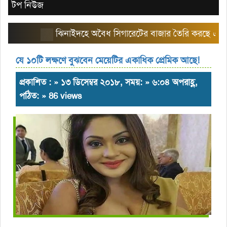
টপ নিউজ
ঝিনাইদহে অবৈধ সিগারেটের বাজার তৈরি করছে এরিয়া ম্
যে ১০টি লক্ষণে বুঝবেন মেয়েটির একাধিক প্রেমিক আছে!
প্রকাশিত : » ১৩ ডিসেম্বর ২০১৮, সময়: » ৬:০৪ অপরাহ্ণ,
পঠিত: » 86 views