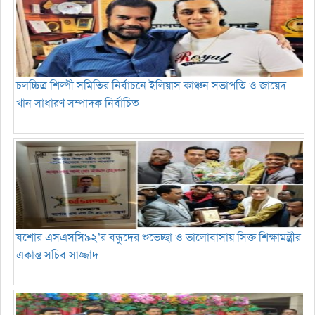
চলচ্চিত্র শিল্পী সমিতির নির্বাচনে ইলিয়াস কাঞ্চন সভাপতি ও জায়েদ
খান সাধারণ সম্পাদক নির্বাচিত
যশোর এসএসসি৯২’র বন্ধুদের শুভেচ্ছা ও ভালোবাসায় সিক্ত শিক্ষামন্ত্রীর
একান্ত সচিব সাজ্জাদ