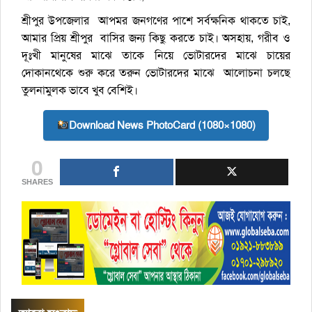
শ্রীপুর উপজেলার আপমর জনগণের পাশে সর্বক্ষনিক থাকতে চাই,
আমার প্রিয় শ্রীপুর বাসির জন্য কিছু করতে চাই। অসহায়, গরীব ও
দূঃখী মানুষের মাঝে তাকে নিয়ে ভোটারদের মাঝে চায়ের
দোকানথেকে শুরু করে তরুন ভোটারদের মাঝে আলোচনা চলছে
তুলনামুলক ভাবে খুব বেশিই।
Download News PhotoCard (1080×1080)
0
SHARES