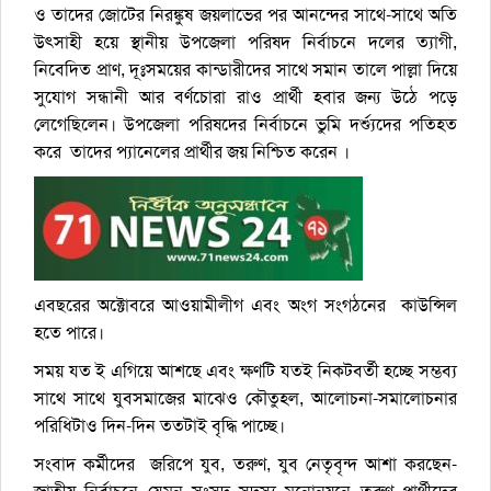
ও তাদের জোটের নিরঙ্কুষ জয়লাভের পর আনন্দের সাথে-সাথে অতি
উৎসাহী হয়ে স্থানীয় উপজেলা পরিষদ নির্বাচনে দলের ত্যাগী,
নিবেদিত প্রাণ, দূঃসময়ের কান্ডারীদের সাথে সমান তালে পাল্লা দিয়ে
সুযোগ সন্ধানী আর বর্ণচোরা রাও প্রার্থী হবার জন্য উঠে পড়ে
লেগেছিলেন। উপজেলা পরিষদের নির্বাচনে ভুমি দর্শ্যুদের পতিহত
করে তাদের প্যানেলের প্রার্থীর জয় নিশ্চিত করেন ।
এবছরের অক্টোবরে আওয়ামীলীগ এবং অংগ সংগঠনের কাউন্সিল
হতে পারে।
সময় যত ই এগিয়ে আশছে এবং ক্ষণটি যতই নিকটবর্তী হচ্ছে সম্ভব্য
সাথে সাথে যুবসমাজের মাঝেও কৌতুহল, আলোচনা-সমালোচনার
পরিধিটাও দিন-দিন ততটাই বৃদ্ধি পাচ্ছে।
সংবাদ কর্মীদের জরিপে যুব, তরুণ, যুব নেতৃবৃন্দ আশা করছেন-