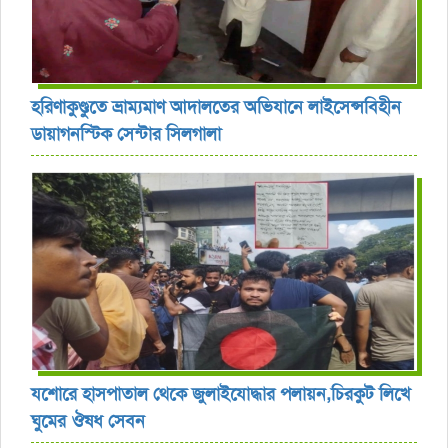
হরিণাকুণ্ডুতে ভ্রাম্যমাণ আদালতের অভিযানে লাইসেন্সবিহীন
ডায়াগনস্টিক সেন্টার সিলগালা
যশোরে হাসপাতাল থেকে জুলাইযোদ্ধার পলায়ন,চিরকুট লিখে
ঘুমের ঔষধ সেবন