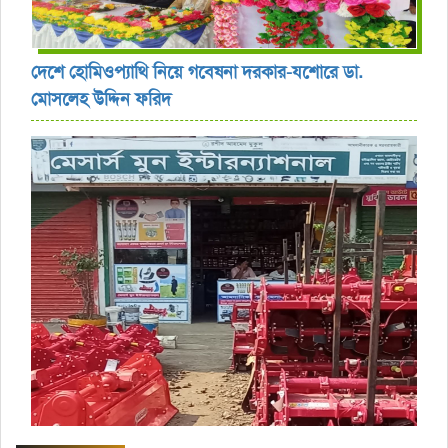
দেশে হোমিওপ্যাথি নিয়ে গবেষনা দরকার-যশোরে ডা.
মোসলেহ উদ্দিন ফরিদ