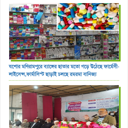
যশোর ‎মণিরামপুরে ব্যাঙ্গের ছাতার মতো গড়ে উঠেছে ফার্মেসী-
লাইসেন্স,ফার্মাসিস্ট ছাড়াই চলছে রমরমা বানিজ্য ‎