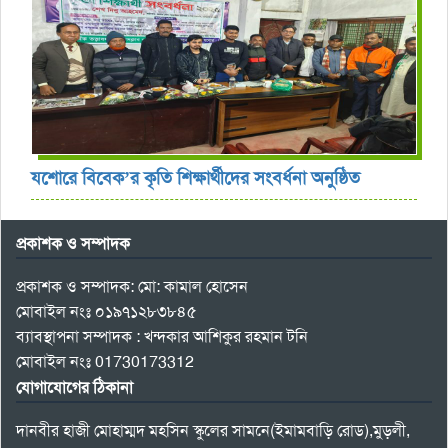
যশোরে বিবেক’র কৃতি শিক্ষার্থীদের সংবর্ধনা অনুষ্ঠিত
প্রকাশক ও সম্পাদক
প্রকাশক ও সম্পাদক: মো: কামাল হোসেন
মোবাইল নংঃ ০১৯৭১২৮৩৮৪৫
ব্যাবস্থাপনা সম্পাদক : খন্দকার আশিকুর রহমান টনি
মোবাইল নংঃ 01730173312
যোগাযোগের ঠিকানা
দানবীর হাজী মোহাম্মদ মহসিন স্কুলের সামনে(ইমামবাড়ি রোড),মুড়লী,