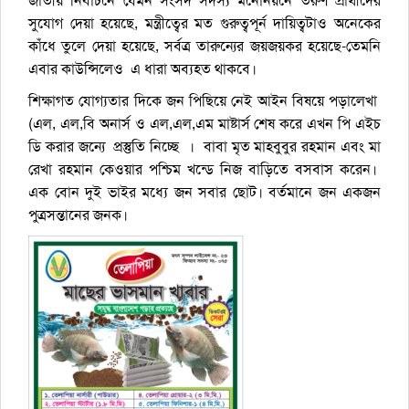
জাতীয় নির্বাচনে যেমন সংসদ সদস্য মনোনয়নে তরুণ প্রার্থীদের
সুযোগ দেয়া হয়েছে, মন্ত্রীত্বের মত গুরুত্বপূর্ন দায়িত্বটাও অনেকের
কাঁধে তুলে দেয়া হয়েছে, সর্বত্র তারুন্যের জয়জয়কর হয়েছে-তেমনি
এবার কাউন্সিলেও এ ধারা অব্যহত থাকবে।
শিক্ষাগত যোগ্যতার দিকে জন পিছিয়ে নেই আইন বিষয়ে পড়ালেখা
(এল, এল,বি অনার্স ও এল,এল,এম মাষ্টার্স শেষ করে এখন পি এইচ
ডি করার জন্যে প্রস্তুতি নিচ্ছে । বাবা মৃত মাহবুবুর রহমান এবং মা
রেখা রহমান কেওয়ার পশ্চিম খন্ডে নিজ বাড়িতে বসবাস করেন।
এক বোন দুই ভাইর মধ্যে জন সবার ছোট। বর্তমানে জন একজন
পুত্রসন্তানের জনক।