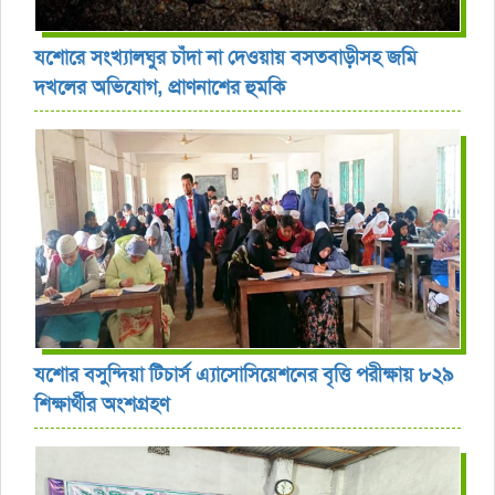
যশোরে সংখ্যালঘুর চাঁদা না দেওয়ায় বসতবাড়ীসহ জমি
দখলের অভিযোগ, প্রাণনাশের হুমকি
যশোর বসুন্দিয়া টিচার্স এ্যাসোসিয়েশনের বৃত্তি পরীক্ষায় ৮২৯
শিক্ষার্থীর অংশগ্রহণ