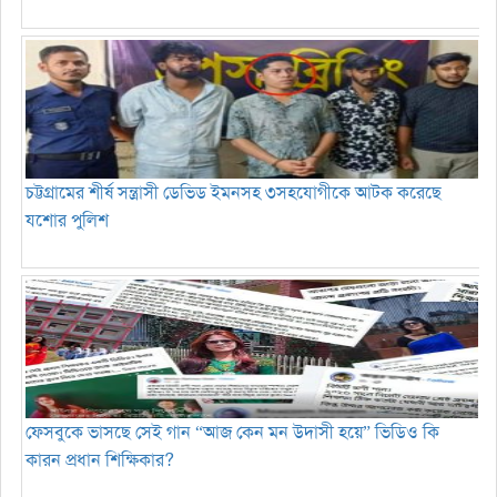
চট্টগ্রামের শীর্ষ সন্ত্রাসী ডেভিড ইমনসহ ৩সহযোগীকে আটক করেছে
যশোর পুলিশ
ফেসবুকে ভাসছে সেই গান “আজ কেন মন উদাসী হয়ে” ভিডিও কি
কারন প্রধান শিক্ষিকার?