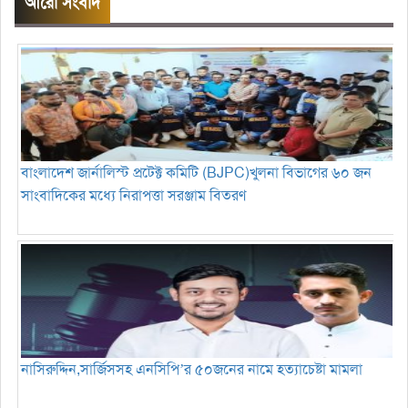
আরো সংবাদ
বাংলাদেশ জার্নালিস্ট প্রটেক্ট কমিটি (BJPC)খুলনা বিভাগের ৬০ জন
সাংবাদিকের মধ্যে নিরাপত্তা সরঞ্জাম বিতরণ
নাসিরুদ্দিন,সার্জিসসহ এনসিপি’র ৫০জনের নামে হত্যাচেষ্টা মামলা