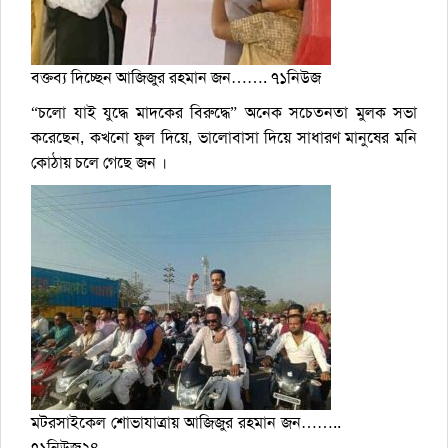
বক্তব্য দিচ্ছেন আজিজুর রহমান জন……. ৭১নিউজ
“চলো যাই যুদ্ধে মাদকের বিরুদ্ধে” অনেক সচেতনতা মুলক সভা
করেছেন, কখনো ফুল দিয়ে, ভালোবাসা দিয়ে সাধারণ মানুষের মনি
কোঠায় চলে গেছে জন ।
মটরসাইকেল শোভাযাত্রায় আজিজুর রহমান জন……..
৭১নিউজ২৪