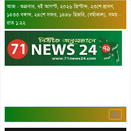
আজ - শুক্রবার, ৭ই আগস্ট, ২০২৬ খ্রিস্টাব্দ, ২৩শে শ্রাবণ,
১৪৩৩ বঙ্গাব্দ, ২৪শে সফর, ১৪৪৮ হিজরি, (বর্ষাকাল), সময় -
রাত ১:২২
Toggle
navigat