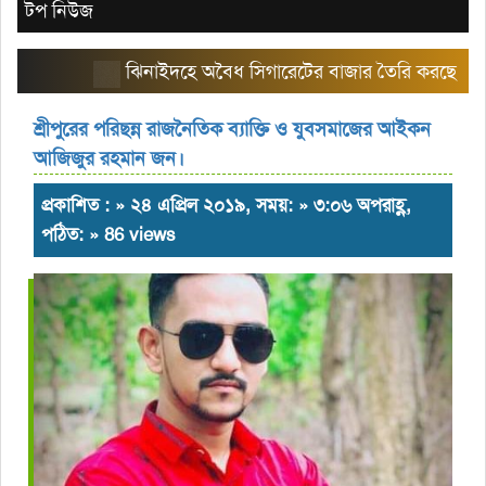
টপ নিউজ
ঝিনাইদহে অবৈধ সিগারেটের বাজার তৈরি করছে এরিয়া ম্যা
শ্রীপুরের পরিছন্ন রাজনৈতিক ব্যাক্তি ও যুবসমাজের আইকন
আজিজুর রহমান জন।
প্রকাশিত : » ২৪ এপ্রিল ২০১৯, সময়: » ৩:০৬ অপরাহ্ণ,
পঠিত: » 86 views