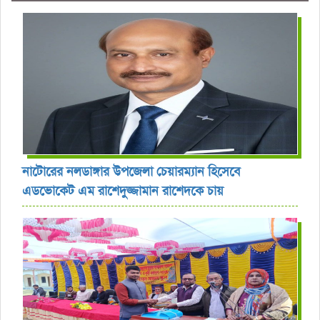
নাটোরের নলডাঙ্গার উপজেলা চেয়ারম্যান হিসেবে
এডভোকেট এম রাশেদুজ্জামান রাশেদকে চায়