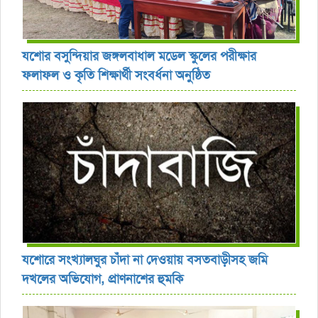
যশোর বসুন্দিয়ার জঙ্গলবাধাল মডেল স্কুলের পরীক্ষার
ফলাফল ও কৃতি শিক্ষার্থী সংবর্ধনা অনুষ্ঠিত
যশোরে সংখ্যালঘুর চাঁদা না দেওয়ায় বসতবাড়ীসহ জমি
দখলের অভিযোগ, প্রাণনাশের হুমকি