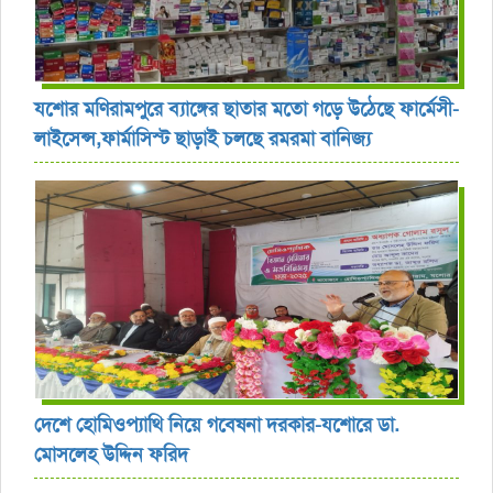
যশোর ‎মণিরামপুরে ব্যাঙ্গের ছাতার মতো গড়ে উঠেছে ফার্মেসী-
লাইসেন্স,ফার্মাসিস্ট ছাড়াই চলছে রমরমা বানিজ্য ‎
দেশে হোমিওপ্যাথি নিয়ে গবেষনা দরকার-যশোরে ডা.
মোসলেহ উদ্দিন ফরিদ