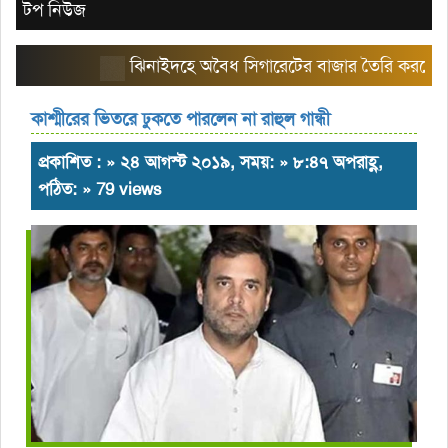
টপ নিউজ
ঝিনাইদহে অবৈধ সিগারেটের বাজার তৈরি করছে এরিয়া 
কাশ্মীরের ভিতরে ঢুকতে পারলেন না রাহুল গান্ধী
প্রকাশিত : » ২৪ আগস্ট ২০১৯, সময়: » ৮:৪৭ অপরাহ্ণ,
পঠিত: » 79 views