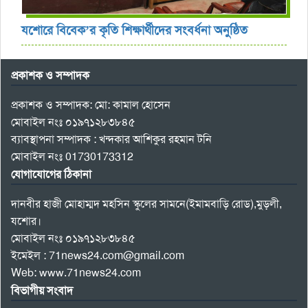
যশোরে বিবেক’র কৃতি শিক্ষার্থীদের সংবর্ধনা অনুষ্ঠিত
প্রকাশক ও সম্পাদক
প্রকাশক ও সম্পাদক: মো: কামাল হোসেন
মোবাইল নংঃ ০১৯৭১২৮৩৮৪৫
ব্যাবস্থাপনা সম্পাদক : খন্দকার আশিকুর রহমান টনি
মোবাইল নংঃ 01730173312
যোগাযোগের ঠিকানা
দানবীর হাজী মোহাম্মদ মহসিন স্কুলের সামনে(ইমামবাড়ি রোড),মুড়লী,
যশোর।
মোবাইল নংঃ ০১৯৭১২৮৩৮৪৫
ইমেইল : 71news24.com@gmail.com
Web: www.71news24.com
বিভাগীয় সংবাদ