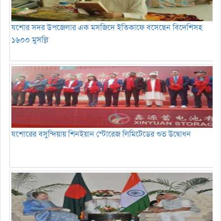
যশোর সদর উপজেলার এক মসজিদে ইতিকাফে বসেছেন বিদেশিসহ
১৬০০ মুসল্লি
যশোরের বসুন্দিয়ায় শিনইয়ান স্টোরেজ লিমিটেডের শুভ উদ্বোধন