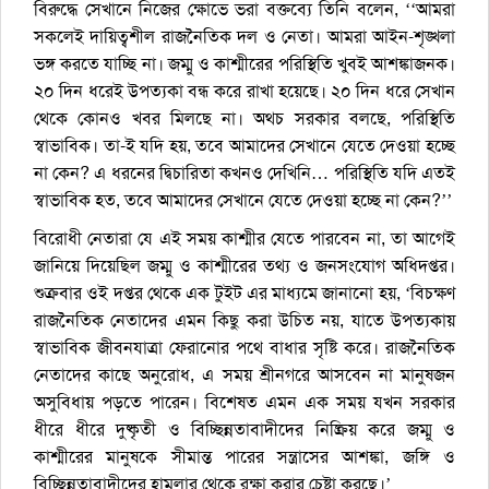
বিরুদ্ধে সেখানে নিজের ক্ষোভে ভরা বক্তব্যে তিনি বলেন, ‘‘আমরা
সকলেই দায়িত্বশীল রাজনৈতিক দল ও নেতা। আমরা আইন-শৃঙ্খলা
ভঙ্গ করতে যাচ্ছি না। জম্মু ও কাশ্মীরের পরিস্থিতি খুবই আশঙ্কাজনক।
২০ দিন ধরেই উপত্যকা বন্ধ করে রাখা হয়েছে। ২০ দিন ধরে সেখান
থেকে কোনও খবর মিলছে না। অথচ সরকার বলছে, পরিস্থিতি
স্বাভাবিক। তা-ই যদি হয়, তবে আমাদের সেখানে যেতে দেওয়া হচ্ছে
না কেন? এ ধরনের দ্বিচারিতা কখনও দেখিনি… পরিস্থিতি যদি এতই
স্বাভাবিক হত, তবে আমাদের সেখানে যেতে দেওয়া হচ্ছে না কেন?’’
বিরোধী নেতারা যে এই সময় কাশ্মীর যেতে পারবেন না, তা আগেই
জানিয়ে দিয়েছিল জম্মু ও কাশ্মীরের তথ্য ও জনসংযোগ অধিদপ্তর।
শুক্রবার ওই দপ্তর থেকে এক টুইট এর মাধ্যমে জানানো হয়, ‘বিচক্ষণ
রাজনৈতিক নেতাদের এমন কিছু করা উচিত নয়, যাতে উপত্যকায়
স্বাভাবিক জীবনযাত্রা ফেরানোর পথে বাধার সৃষ্টি করে। রাজনৈতিক
নেতাদের কাছে অনুরোধ, এ সময় শ্রীনগরে আসবেন না মানুষজন
অসুবিধায় পড়তে পারেন। বিশেষত এমন এক সময় যখন সরকার
ধীরে ধীরে দুষ্কৃতী ও বিচ্ছিন্নতাবাদীদের নিষ্ক্রিয় করে জম্মু ও
কাশ্মীরের মানুষকে সীমান্ত পারের সন্ত্রাসের আশঙ্কা, জঙ্গি ও
বিচ্ছিন্নতাবাদীদের হামলার থেকে রক্ষা করার চেষ্টা করছে।’