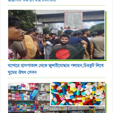
ডায়াগনস্টিক সেন্টার সিলগালা
যশোরে হাসপাতাল থেকে জুলাইযোদ্ধার পলায়ন,চিরকুট লিখে
ঘুমের ঔষধ সেবন