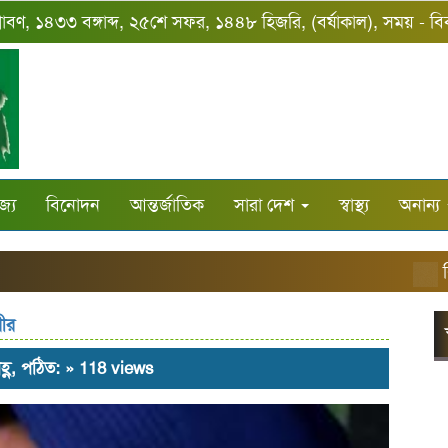
্রাবণ, ১৪৩৩ বঙ্গাব্দ, ২৫শে সফর, ১৪৪৮ হিজরি, (বর্ষাকাল), সময় - ব
জ্য
বিনোদন
আন্তর্জাতিক
সারা দেশ
স্বাস্থ্য
অনান্য
ঝিনাই
ীর
হ্ণ, পঠিত: » 118 views