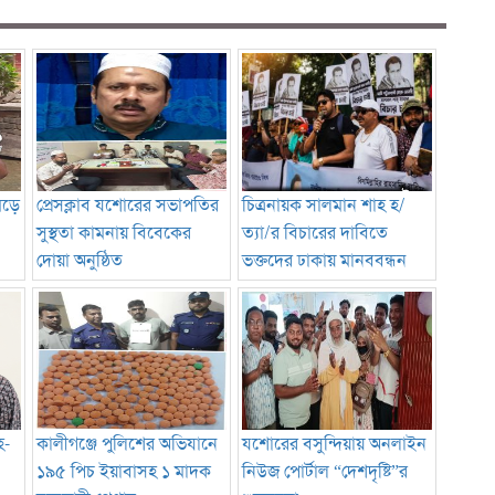
মড়ে
প্রেসক্লাব যশোরের সভাপতির
চিত্রনায়ক সালমান শাহ হ/
সুস্থতা কামনায় বিবেকের
ত্যা/র বিচারের দাবিতে
দোয়া অনুষ্ঠিত
ভক্তদের ঢাকায় মানববন্ধন
হ-
কালীগঞ্জে পুলিশের অভিযানে
যশোরের বসুন্দিয়ায় অনলাইন
১৯৫ পিচ ইয়াবাসহ ১ মাদক
নিউজ পোর্টাল “দেশদৃষ্টি”র