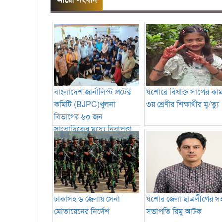
বাংলাদেশ জার্নালিস্ট প্রটেক্ট
যশোরে বিষাক্ত সাপের কা
কমিটি (BJPC)খুলনা
৩য় শ্রেণীর শিক্ষার্থীর মৃ/ত্যু
বিভাগের ৬০ জন
সাংবাদিকের মধ্যে নিরাপত্তা
সরঞ্জাম বিতরণ
ঢাকাসহ ৬ জেলায় সেনা
যশোর জেলা ছাত্রলীগের স
মোতায়েনের নির্দেশ
সভাপতি রিমু আটক