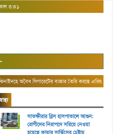
িকাল ৩:৪১
দহে অবৈধ সিগারেটের বাজার তৈরি করছে এরিয়া ম্যানেজার আলামিন
স্বাস্থ্য
সাতক্ষীরার ব্লিস হাসপাতালে আগুন:
রোগীদের নিরাপদে সরিয়ে নেওয়া
হয়েছে ফায়ার সার্ভিসের চেষ্টায়