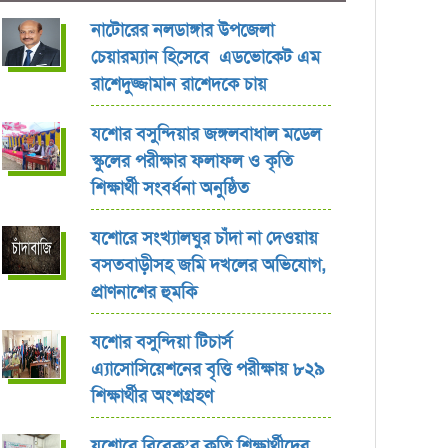
নাটোরের নলডাঙ্গার উপজেলা
চেয়ারম্যান হিসেবে এডভোকেট এম
রাশেদুজ্জামান রাশেদকে চায়
যশোর বসুন্দিয়ার জঙ্গলবাধাল মডেল
স্কুলের পরীক্ষার ফলাফল ও কৃতি
শিক্ষার্থী সংবর্ধনা অনুষ্ঠিত
যশোরে সংখ্যালঘুর চাঁদা না দেওয়ায়
বসতবাড়ীসহ জমি দখলের অভিযোগ,
প্রাণনাশের হুমকি
যশোর বসুন্দিয়া টিচার্স
এ্যাসোসিয়েশনের বৃত্তি পরীক্ষায় ৮২৯
শিক্ষার্থীর অংশগ্রহণ
যশোরে বিবেক’র কৃতি শিক্ষার্থীদের