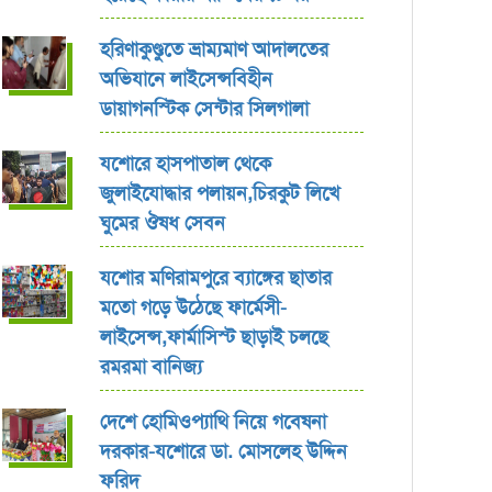
হরিণাকুণ্ডুতে ভ্রাম্যমাণ আদালতের
অভিযানে লাইসেন্সবিহীন
ডায়াগনস্টিক সেন্টার সিলগালা
যশোরে হাসপাতাল থেকে
জুলাইযোদ্ধার পলায়ন,চিরকুট লিখে
ঘুমের ঔষধ সেবন
যশোর ‎মণিরামপুরে ব্যাঙ্গের ছাতার
মতো গড়ে উঠেছে ফার্মেসী-
লাইসেন্স,ফার্মাসিস্ট ছাড়াই চলছে
রমরমা বানিজ্য ‎
দেশে হোমিওপ্যাথি নিয়ে গবেষনা
দরকার-যশোরে ডা. মোসলেহ উদ্দিন
ফরিদ