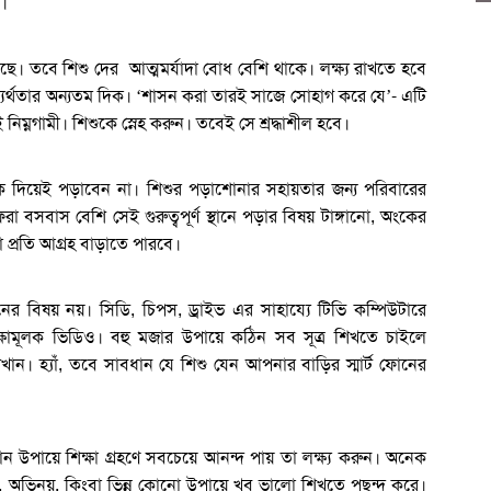
।
 আছে। তবে শিশু দের আত্মমর্যাদা বোধ বেশি থাকে। লক্ষ্য রাখতে হবে
ব্যর্থতার অন্যতম দিক। ‘শাসন করা তারই সাজে সোহাগ করে যে’- এটি
 নিম্নগামী। শিশুকে স্নেহ করুন। তবেই সে শ্রদ্ধাশীল হবে।
িয়েই পড়াবেন না। শিশুর পড়াশোনার সহায়তার জন্য পরিবারের
বসবাস বেশি সেই গুরুত্বপূর্ণ স্থানে পড়ার বিষয় টাঙ্গানো, অংকের
না প্রতি আগ্রহ বাড়াতে পারবে।
নের বিষয় নয়। সিডি, চিপস, ড্রাইভ এর সাহায্যে টিভি কম্পিউটারে
্ষামূলক ভিডিও। বহু মজার উপায়ে কঠিন সব সূত্র শিখতে চাইলে
ন। হ্যাঁ, তবে সাবধান যে শিশু যেন আপনার বাড়ির স্মার্ট ফোনের
 উপায়ে শিক্ষা গ্রহণে সবচেয়ে আনন্দ পায় তা লক্ষ্য করুন। অনেক
ঙ্গি, অভিনয়, কিংবা ভিন্ন কোনো উপায়ে খুব ভালো শিখতে পছন্দ করে।