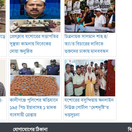
মড়ে
প্রেসক্লাব যশোরের সভাপতির
চিত্রনায়ক সালমান শাহ হ/
সুস্থতা কামনায় বিবেকের
ত্যা/র বিচারের দাবিতে
দোয়া অনুষ্ঠিত
ভক্তদের ঢাকায় মানববন্ধন
হ-
কালীগঞ্জে পুলিশের অভিযানে
যশোরের বসুন্দিয়ায় অনলাইন
১৯৫ পিচ ইয়াবাসহ ১ মাদক
নিউজ পোর্টাল “দেশদৃষ্টি”র
ব্যবসায়ী গ্রেপ্তার
শুভসুচনা
যোগাযোগের ঠিকানা
বি