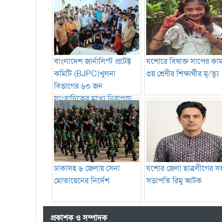
বাংলাদেশ জার্নালিস্ট প্রটেক্ট
যশোরে বিষাক্ত সাপের কা
কমিটি (BJPC)খুলনা
৩য় শ্রেণীর শিক্ষার্থীর মৃ/ত্যু
বিভাগের ৬০ জন
সাংবাদিকের মধ্যে নিরাপত্তা
সরঞ্জাম বিতরণ
ঢাকাসহ ৬ জেলায় সেনা
যশোর জেলা ছাত্রলীগের স
মোতায়েনের নির্দেশ
সভাপতি রিমু আটক
প্রকাশক ও সম্পাদক