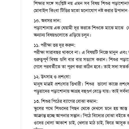
শিক্ষার সঙ্গে সংশ্লিষ্ট নয় এমন সব বিষয় শিশুর পড়াশোন
মোবাইল কিংবা টিভির মতো মনোযোগ নষ্ট করার উপাদান
১০. অবসর দান:
পড়াশোনায় এক ঘেয়ামী দূর করতে শিশুকে মাঝে মাঝে কো
অন্যান্য বিষয়গুলোতে এড়িয়ে চলুন।
১১. পরীক্ষা ভয় দুর করুন:
পরীক্ষা সারাবছর থাকবে না। এ বিষয়টি নিজে মানুন এবং
গুরুত্বপূর্ণ বিষয় গুলি বার বার সভ্যাস করান। শিশুর 
গেলে পরবর্তীতে তা পূরণ করা কঠিন হবে। তাই সদা সতর্ক
১২. উৎসাহ ও প্রশংসা:
মানুষ মাত্রই প্রশংসার ভিখারী। শিশুর ভালো কাজে প্র
পড়ুয়াদের পড়াশোনায় আগ্রহ বহুগুণ বেড়ে যায়। তাই সর্বদা
১৩. শিশুর পিঠের ব্যাগের বোঝা কমান:
স্কুলের পথে শিশুদের পিছন থেকে দেখলে মনে হয় আস্ত এ
আক্রান্ত হচ্ছে আপনার সন্তান। পিঠে বিদ্যের বোঝা বই
ওদের খোলা আকাশ চাই, খেলার মাঠ চাই, ফিরে আসুক রঙি