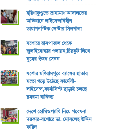
হরিণাকুণ্ডুতে ভ্রাম্যমাণ আদালতের
অভিযানে লাইসেন্সবিহীন
ডায়াগনস্টিক সেন্টার সিলগালা
যশোরে হাসপাতাল থেকে
জুলাইযোদ্ধার পলায়ন,চিরকুট লিখে
ঘুমের ঔষধ সেবন
যশোর ‎মণিরামপুরে ব্যাঙ্গের ছাতার
মতো গড়ে উঠেছে ফার্মেসী-
লাইসেন্স,ফার্মাসিস্ট ছাড়াই চলছে
রমরমা বানিজ্য ‎
দেশে হোমিওপ্যাথি নিয়ে গবেষনা
দরকার-যশোরে ডা. মোসলেহ উদ্দিন
ফরিদ