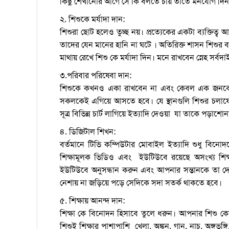
কিছু শেখানোর আগে সে কি বলতে চায় তাতে মনযোগ দিন
২. শিশুকে মর্যাদা দান:
শিশুরা ছোট হলেও তুচ্ছ নয়। প্রত্যেকের একটা ব্যক্তিত্ব
তাদের যেন মানের হানি না ঘটে । অতিরিক্ত শাসন শিশুর 
মাথায় রেখে শিশু কে মর্যাদা দিন। মনে রাখবেন স্নেহ সর্বদাই
৩.পরিবার পরিষেবা দান:
শিশুকে কখনও একা রাখবেন না এবং কেবল এক জনকে দ
সকলকেই এগিয়ে আসতে হবে। যে স্থানগুলি শিশুর চলাফেরা 
সূত্র বিভিন্ন চার্ট লাগিয়ে ইত্যাদি দেওয়া যা তাকে পড়াশো
৪. ডিজিটাল শিখন:
বর্তমানে টিভি কম্পিউটার মোবাইল ইত্যাদি শুধু বিনোদ
শিক্ষামূলক ভিডিও এবং ইউটিউবে রয়েছে অসংখ্য শিক
ইউটিউবে অনুসন্ধান করুন এবং আপনার সন্তানকে তা দেখা
নেশায় না জড়িয়ে পড়ে সেদিকে সদা সতর্ক থাকতে হবে।
৫. শিক্ষায় আনন্দ দান:
শিক্ষা কে বিনোদন হিসাবে তুলে ধরুন। আপনার শিশু কোন
শিশুই শিক্ষার পাশাপাশি খেলা, অঙ্কন, গান, নাচ, অঙ্গভ