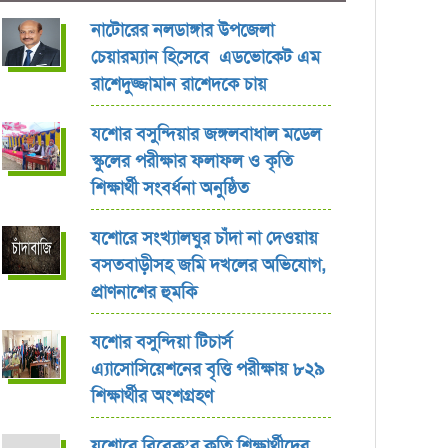
নাটোরের নলডাঙ্গার উপজেলা
চেয়ারম্যান হিসেবে এডভোকেট এম
রাশেদুজ্জামান রাশেদকে চায়
যশোর বসুন্দিয়ার জঙ্গলবাধাল মডেল
স্কুলের পরীক্ষার ফলাফল ও কৃতি
শিক্ষার্থী সংবর্ধনা অনুষ্ঠিত
যশোরে সংখ্যালঘুর চাঁদা না দেওয়ায়
বসতবাড়ীসহ জমি দখলের অভিযোগ,
প্রাণনাশের হুমকি
যশোর বসুন্দিয়া টিচার্স
এ্যাসোসিয়েশনের বৃত্তি পরীক্ষায় ৮২৯
শিক্ষার্থীর অংশগ্রহণ
যশোরে বিবেক’র কৃতি শিক্ষার্থীদের