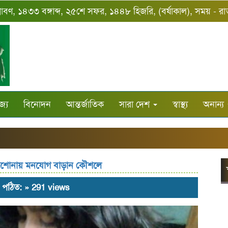
্রাবণ, ১৪৩৩ বঙ্গাব্দ, ২৫শে সফর, ১৪৪৮ হিজরি, (বর্ষাকাল), সময় - 
জ্য
বিনোদন
আন্তর্জাতিক
সারা দেশ
স্বাস্থ্য
অনান্য
ঝ
পড়াশোনায় মনযোগ বাড়ান কৌশলে
ণ, পঠিত: » 291 views