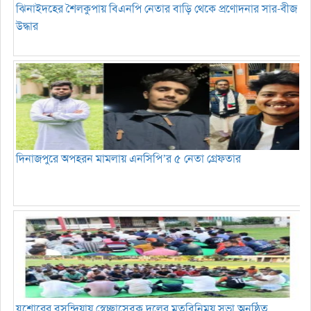
ঝিনাইদহের শৈলকুপায় বিএনপি নেতার বাড়ি থেকে প্রণোদনার সার-বীজ
উদ্ধার
দিনাজপুরে অপহরন মামলায় এনসিপি’র ৫ নেতা গ্রেফতার
যশোরের বসুন্দিয়ায় স্বেচ্ছাসেবক দলের মতবিনিময় সভা অনুষ্ঠিত