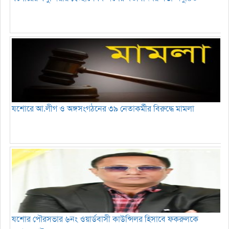
যশোরে আ.লীগ ও অঙ্গসংগঠনের ৩৯ নেতাকর্মীর বিরুদ্ধে মামলা
যশোর পৌরসভার ৬নং ওয়ার্ডবাসী কাউন্সিলর হিসাবে ফকরুলকে