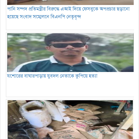
পানি সম্পদ প্রতিমন্ত্রীর বিরুদ্ধে এআই দিয়ে ফেসবুকে অপপ্রচার ছড়ানো
হয়েছে সংবাদ সম্মেলনে বিএনপি নেতৃবৃন্দ
যশোরের বাঘারপাড়ায় যুবদল নেতাকে কুপিয়ে হত্যা