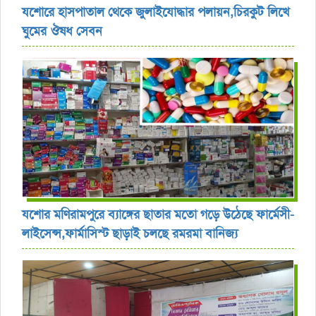
যশোরে হাসপাতাল থেকে জুলাইযোদ্ধার পলায়ন,চিরকুট লিখে
ঘুমের ঔষধ সেবন
যশোর ‎মণিরামপুরে ব্যাঙ্গের ছাতার মতো গড়ে উঠেছে ফার্মেসী-
লাইসেন্স,ফার্মাসিস্ট ছাড়াই চলছে রমরমা বানিজ্য ‎