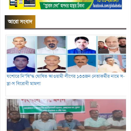
আরো সংবাদ
যশোরে নি*ষি*দ্ধ ঘোষিত আওয়ামী লীগের ১৩৩জন নেতাকর্মীর নামে স-
ন্ত্রা-স বিরোধী মামলা