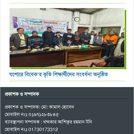
যশোরে বিবেক’র কৃতি শিক্ষার্থীদের সংবর্ধনা অনুষ্ঠিত
প্রকাশক ও সম্পাদক
প্রকাশক ও সম্পাদক: মো: কামাল হোসেন
মোবাইল নংঃ ০১৯৭১২৮৩৮৪৫
ব্যাবস্থাপনা সম্পাদক : খন্দকার আশিকুর রহমান টনি
মোবাইল নংঃ 01730173312