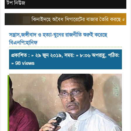
টপ নিউজ
ঝিনাইদহে অবৈধ সিগারেটের বাজার তৈরি করছে এরিয়া ম্য
সন্ত্রাস,জঙ্গীবাদ ও হত্যা-খুনের রাজনীতি শুরুই করেছে
বিএনপি:হানিফ
প্রকাশিত : » ২৯ জুন ২০১৯, সময়: » ৮:০৬ অপরাহ্ণ, পঠিত:
» 98 views