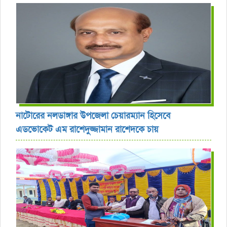
নাটোরের নলডাঙ্গার উপজেলা চেয়ারম্যান হিসেবে
এডভোকেট এম রাশেদুজ্জামান রাশেদকে চায়