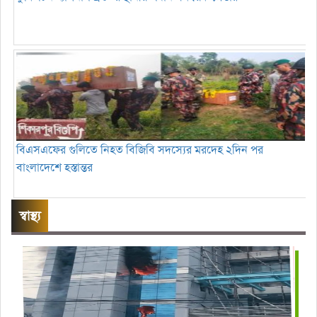
বিএসএফের গুলিতে নিহত বিজিবি সদস্যের মরদেহ ২দিন পর
বাংলাদেশে হস্তান্তর
স্বাস্থ্য