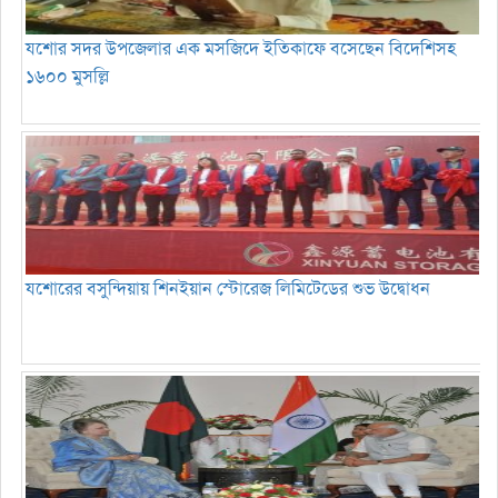
যশোর সদর উপজেলার এক মসজিদে ইতিকাফে বসেছেন বিদেশিসহ
১৬০০ মুসল্লি
যশোরের বসুন্দিয়ায় শিনইয়ান স্টোরেজ লিমিটেডের শুভ উদ্বোধন