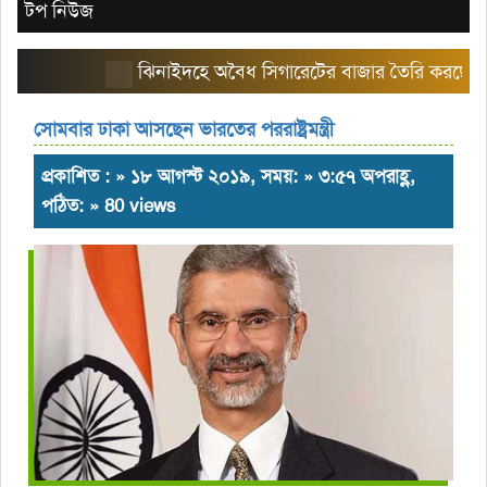
টপ নিউজ
ঝিনাইদহে অবৈধ সিগারেটের বাজার তৈরি করছে এরিয়া ম
সোমবার ঢাকা আসছেন ভারতের পররাষ্ট্রমন্ত্রী
প্রকাশিত : » ১৮ আগস্ট ২০১৯, সময়: » ৩:৫৭ অপরাহ্ণ,
পঠিত: » 80 views