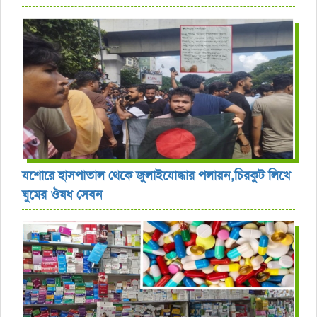
যশোরে হাসপাতাল থেকে জুলাইযোদ্ধার পলায়ন,চিরকুট লিখে
ঘুমের ঔষধ সেবন