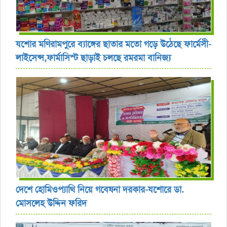
যশোর ‎মণিরামপুরে ব্যাঙ্গের ছাতার মতো গড়ে উঠেছে ফার্মেসী-
লাইসেন্স,ফার্মাসিস্ট ছাড়াই চলছে রমরমা বানিজ্য ‎
দেশে হোমিওপ্যাথি নিয়ে গবেষনা দরকার-যশোরে ডা.
মোসলেহ উদ্দিন ফরিদ