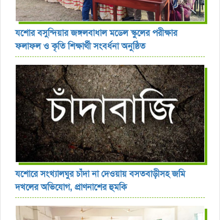
যশোর বসুন্দিয়ার জঙ্গলবাধাল মডেল স্কুলের পরীক্ষার
ফলাফল ও কৃতি শিক্ষার্থী সংবর্ধনা অনুষ্ঠিত
যশোরে সংখ্যালঘুর চাঁদা না দেওয়ায় বসতবাড়ীসহ জমি
দখলের অভিযোগ, প্রাণনাশের হুমকি