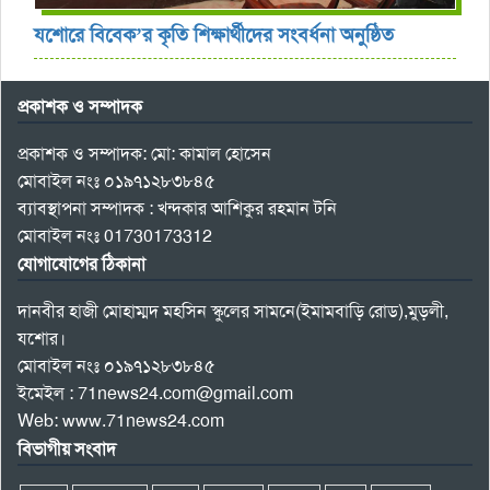
যশোরে বিবেক’র কৃতি শিক্ষার্থীদের সংবর্ধনা অনুষ্ঠিত
প্রকাশক ও সম্পাদক
প্রকাশক ও সম্পাদক: মো: কামাল হোসেন
মোবাইল নংঃ ০১৯৭১২৮৩৮৪৫
ব্যাবস্থাপনা সম্পাদক : খন্দকার আশিকুর রহমান টনি
মোবাইল নংঃ 01730173312
যোগাযোগের ঠিকানা
দানবীর হাজী মোহাম্মদ মহসিন স্কুলের সামনে(ইমামবাড়ি রোড),মুড়লী,
যশোর।
মোবাইল নংঃ ০১৯৭১২৮৩৮৪৫
ইমেইল : 71news24.com@gmail.com
Web: www.71news24.com
বিভাগীয় সংবাদ