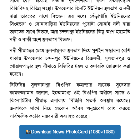
সাথে যোগ হয়েছে সম্প্রতি পুশইনশংকা। ফলে সতর্কাবস্থনে
বিজিবিসহ বিভিন্ন সংস্থা। উপজেলার তিনটি ইউনিয়ন স্থলভাগ ও নদী
দ্বারা ভারতের সাথে বিভক্ত। এর মধ্যে কেঁড়াগাছি ইউনিয়নের
সিংহভাগ ও সোনাবাড়িয়া ইউনিয়নের পুরোটা সোনাই নদী দ্বারা
ভারতের সাথে বিভক্ত, আর চন্দনপুর ইউনিয়নের কিছু অংশ ইছামতি
নদী ও বাকী অংশ স্থলভাগে বিভক্ত।
নদী সীমান্তের চেয়ে তুলনামূলক স্থলভাগ দিয়ে পুশইন সম্ভাবনা বেশি
থাকায় উপজেলার চন্দনপুর ইউনিয়নের হিজলদী, সুলতানপুর ও
গোয়ালপাড়ার স্থল সীমান্তে বিজিবির টহল ও তদারকি জোরদার করা
হয়েছে।
বিজিবির সুলতানপুর বিওপির কমান্ডার নায়েক সুবেদার
কামরুজ্জামান জানান, ইতোমধ্যে ওই বিওপির অধীনে সাড়ে ৪
কিলোমিটার সীমান্ত এলাকায় বিজিবি সতর্ক অবস্থায় রয়েছে।
জনগণকে সাথে নিয়ে যেকোন অবৈধ অনুপ্রবেশ রোধ করতে
সার্বক্ষণিক কঠোর নজরদারী অব্যাহত রয়েছে।
Download News PhotoCard (1080×1080)