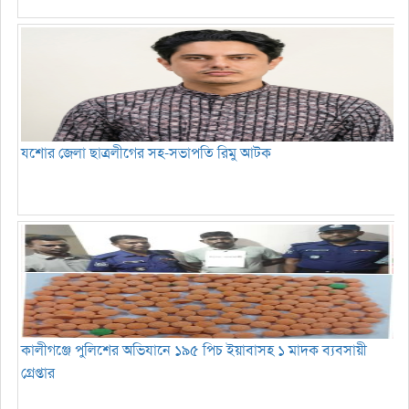
যশোর জেলা ছাত্রলীগের সহ-সভাপতি রিমু আটক
কালীগঞ্জে পুলিশের অভিযানে ১৯৫ পিচ ইয়াবাসহ ১ মাদক ব্যবসায়ী
গ্রেপ্তার