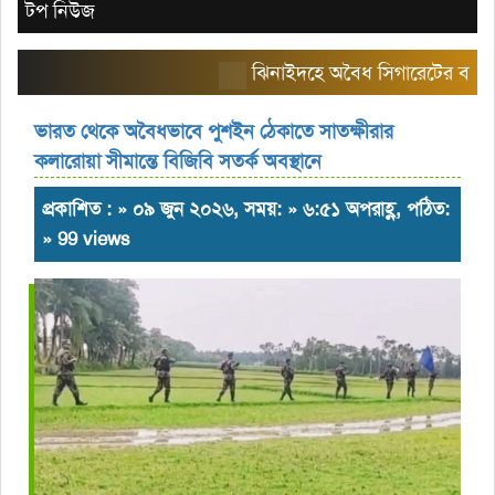
টপ নিউজ
ঝিনাইদহে অবৈধ সিগারেটের বাজার তৈর
ভারত থেকে অবৈধভাবে পুশইন ঠেকাতে সাতক্ষীরার
কলারোয়া সীমান্তে বিজিবি সতর্ক অবস্থানে
প্রকাশিত : » ০৯ জুন ২০২৬, সময়: » ৬:৫১ অপরাহ্ণ, পঠিত:
» 99 views