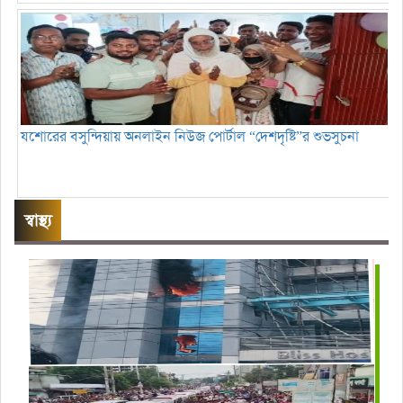
যশোরের বসুন্দিয়ায় অনলাইন নিউজ পোর্টাল “দেশদৃষ্টি”র শুভসুচনা
স্বাস্থ্য