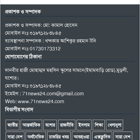
প্রকাশক ও সম্পাদক
প্রকাশক ও সম্পাদক: মো: কামাল হোসেন
মোবাইল নংঃ ০১৯৭১২৮৩৮৪৫
ব্যাবস্থাপনা সম্পাদক : খন্দকার আশিকুর রহমান টনি
মোবাইল নংঃ 01730173312
যোগাযোগের ঠিকানা
দানবীর হাজী মোহাম্মদ মহসিন স্কুলের সামনে(ইমামবাড়ি রোড),মুড়লী,
যশোর।
মোবাইল নংঃ ০১৯৭১২৮৩৮৪৫
ইমেইল : 71news24.com@gmail.com
Web: www.71news24.com
বিভাগীয় সংবাদ
জাতীয়
আন্তর্জাতিক
যশোর
রাজনীতি
ইসলাম
শিক্ষা
খেলাধুলা
সারা দেশ
অর্থনৈতিক
চাকরির খবর
আবহাওয়া
এক্সক্লুসিভ
সারা দেশ