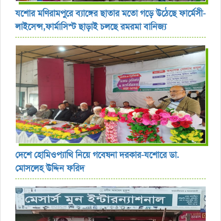
যশোর ‎মণিরামপুরে ব্যাঙ্গের ছাতার মতো গড়ে উঠেছে ফার্মেসী-
লাইসেন্স,ফার্মাসিস্ট ছাড়াই চলছে রমরমা বানিজ্য ‎
দেশে হোমিওপ্যাথি নিয়ে গবেষনা দরকার-যশোরে ডা.
মোসলেহ উদ্দিন ফরিদ