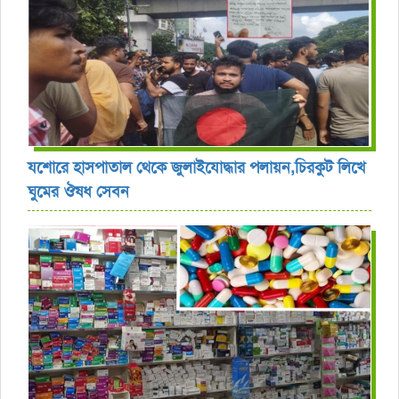
যশোরে হাসপাতাল থেকে জুলাইযোদ্ধার পলায়ন,চিরকুট লিখে
ঘুমের ঔষধ সেবন