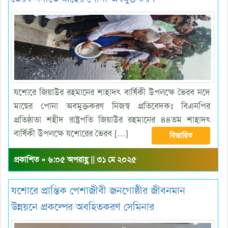
যশোরে জিয়াউর রহমানের শাহাদৎ বার্ষিকী উপলক্ষে ভৈরব নদে
মাছের পোনা অবমুক্তকরণ নিজস্ব প্রতিবেদকঃ বিএনপির
প্রতিষ্ঠাতা শহীদ রাষ্ট্রপতি জিয়াউর রহমানের ৪৪তম শাহাদৎ
বার্ষিকী উপলক্ষে যশোরের ভৈরব […]
বিস্তারিত
প্রকাশিত » ৬:০৫ অপরাহ্ণ || ৩১ মে ২০২৫
যশোরে প্রান্তিক পেশাজীবী জনগোষ্ঠীর জীবনমান
উন্নয়নে প্রকল্পের অবহিতকরণ সেমিনার