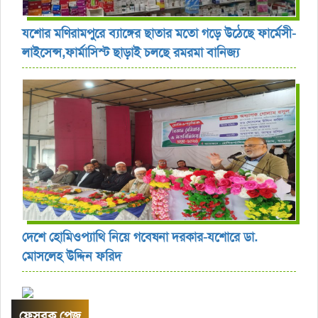
যশোর ‎মণিরামপুরে ব্যাঙ্গের ছাতার মতো গড়ে উঠেছে ফার্মেসী-
লাইসেন্স,ফার্মাসিস্ট ছাড়াই চলছে রমরমা বানিজ্য ‎
দেশে হোমিওপ্যাথি নিয়ে গবেষনা দরকার-যশোরে ডা.
মোসলেহ উদ্দিন ফরিদ
ফেসবুক পেজ