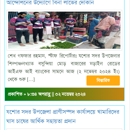
আন্দোলনের উদ্যোগে বিনা লাভের দোকান
শেখ গফ্ফার রহমান, স্টাফ রিপোর্টারঃ যশোর সদর উপজেলার
শিল্পাঞ্চলখ্যাত বসুন্দিয়া মোড় বাজারের নড়াইল রোডের
আইএফ আই ব্যাংকের সামনে আজ (২ নভেম্বর ২০২৪ ইং)
থেকে শুরু […]
বিস্তারিত
প্রকাশিত » ৮:৩৪ অপরাহ্ণ || ০২ নভেম্বর ২০২৪
যশোর সদর উপজেলা প্রাণীসম্পদ কার্যালয়ে খামারিদের
ঘাস চাষের আর্থিক সহায়তা প্রদান