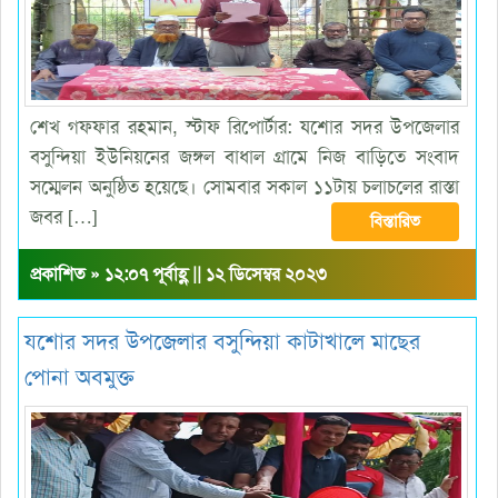
শেখ গফফার রহমান, স্টাফ রিপোর্টার: যশোর সদর উপজেলার
বসুন্দিয়া ইউনিয়নের জঙ্গল বাধাল গ্রামে নিজ বাড়িতে সংবাদ
সম্মেলন অনুষ্ঠিত হয়েছে। সোমবার সকাল ১১টায় চলাচলের রাস্তা
জবর […]
বিস্তারিত
প্রকাশিত » ১২:০৭ পূর্বাহ্ণ || ১২ ডিসেম্বর ২০২৩
যশোর সদর উপজেলার বসুন্দিয়া কাটাখালে মাছের
পোনা অবমুক্ত