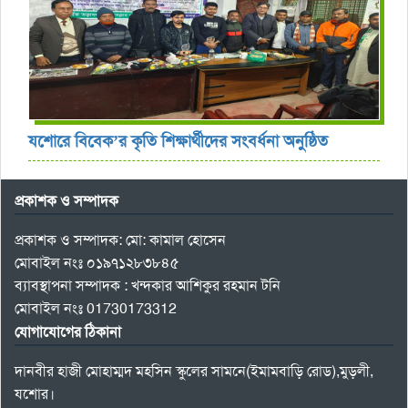
যশোরে বিবেক’র কৃতি শিক্ষার্থীদের সংবর্ধনা অনুষ্ঠিত
প্রকাশক ও সম্পাদক
প্রকাশক ও সম্পাদক: মো: কামাল হোসেন
মোবাইল নংঃ ০১৯৭১২৮৩৮৪৫
ব্যাবস্থাপনা সম্পাদক : খন্দকার আশিকুর রহমান টনি
মোবাইল নংঃ 01730173312
যোগাযোগের ঠিকানা
দানবীর হাজী মোহাম্মদ মহসিন স্কুলের সামনে(ইমামবাড়ি রোড),মুড়লী,
যশোর।