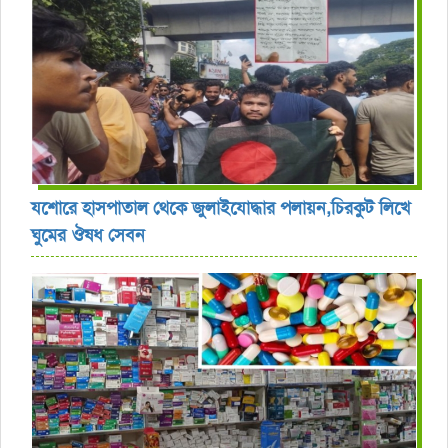
যশোরে হাসপাতাল থেকে জুলাইযোদ্ধার পলায়ন,চিরকুট লিখে
ঘুমের ঔষধ সেবন