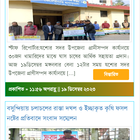
স্টাফ রিপোর্টার:যশোর সদর উপজেলা প্রানীসম্পদ কার্যালয়ে
৩০জন খামারিদের মাঝে ঘাস চাষের আর্থিক সহায়তা প্রদান।
আজ ১৯ডিসেম্বর মঙ্গলবার বেলা ১২টার সময় যশোর সদর
উপজেলা প্রাণীসম্পদ কার্যালয়ে […]
বিস্তারিত
প্রকাশিত » ১১:৫৬ অপরাহ্ণ || ১৯ ডিসেম্বর ২০২৩
বসুন্দিয়ায় চলাচলের রাস্তা দখল ও ইচ্ছাকৃত কৃষি ফসল
নষ্টের প্রতিবাদে সংবাদ সম্মেলন