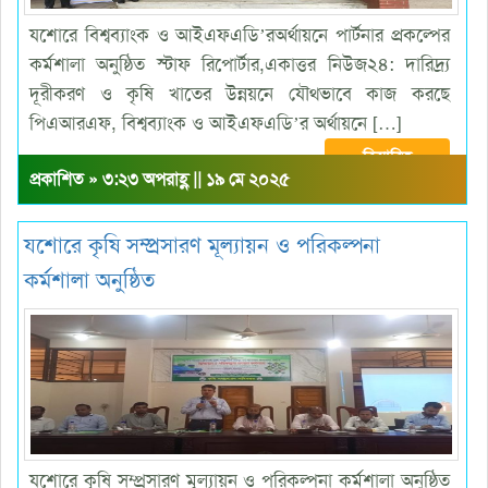
যশোরে বিশ্বব্যাংক ও আইএফএডি’রঅর্থায়নে পার্টনার প্রকল্পের
কর্মশালা অনুষ্ঠিত স্টাফ রিপোর্টার,একাত্তর নিউজ২৪: দারিদ্র্য
দূরীকরণ ও কৃষি খাতের উন্নয়নে যৌথভাবে কাজ করছে
পিএআরএফ, বিশ্বব্যাংক ও আইএফএডি’র অর্থায়নে […]
বিস্তারিত
প্রকাশিত » ৩:২৩ অপরাহ্ণ || ১৯ মে ২০২৫
যশোরে কৃষি সম্প্রসারণ মূল্যায়ন ও পরিকল্পনা
কর্মশালা অনুষ্ঠিত
যশোরে কৃষি সম্প্রসারণ মূল্যায়ন ও পরিকল্পনা কর্মশালা অনুষ্ঠিত