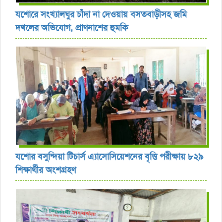
যশোরে সংখ্যালঘুর চাঁদা না দেওয়ায় বসতবাড়ীসহ জমি
দখলের অভিযোগ, প্রাণনাশের হুমকি
যশোর বসুন্দিয়া টিচার্স এ্যাসোসিয়েশনের বৃত্তি পরীক্ষায় ৮২৯
শিক্ষার্থীর অংশগ্রহণ