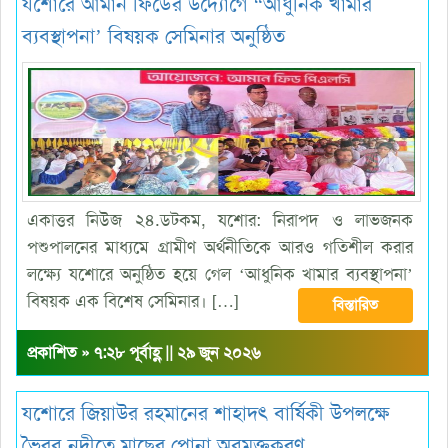
যশোরে আমান ফিডের উদ্যোগে “আধুনিক খামার
ব্যবস্থাপনা’ বিষয়ক সেমিনার অনুষ্ঠিত
একাত্তর নিউজ ২৪.ডটকম, যশোর: নিরাপদ ও লাভজনক
পশুপালনের মাধ্যমে গ্রামীণ অর্থনীতিকে আরও গতিশীল করার
লক্ষ্যে যশোরে অনুষ্ঠিত হয়ে গেল ‘আধুনিক খামার ব্যবস্থাপনা’
বিষয়ক এক বিশেষ সেমিনার। […]
বিস্তারিত
প্রকাশিত » ৭:২৮ পূর্বাহ্ণ || ২৯ জুন ২০২৬
যশোরে জিয়াউর রহমানের শাহাদৎ বার্ষিকী উপলক্ষে
ভৈরব নদীতে মাছের পোনা অবমুক্তকরণ