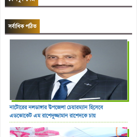
সর্বাধিক পঠিত
নাটোরের নলডাঙ্গার উপজেলা চেয়ারম্যান হিসেবে
এডভোকেট এম রাশেদুজ্জামান রাশেদকে চায়