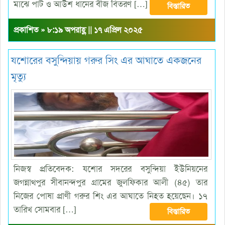
মাঝে পাট ও আউশ ধানের বীজ বিতরণ […]
বিস্তারিত
প্রকাশিত » ৮:১৯ অপরাহ্ণ || ১৭ এপ্রিল ২০২৫
যশোরের বসুন্দিয়ায় গরুর সিং এর আঘাতে একজনের
মৃত্যু
নিজস্ব প্রতিবেদক: যশোর সদরের বসুন্দিয়া ইউনিয়নের
জগন্নাথপুর সীবানন্দপুর গ্রামের জুলফিকার আলী (৪৫) তার
নিজের পোষা প্রাণী গরুর শিং এর আঘাতে নিহত হয়েছেন। ১৭
তারিখ সোমবার […]
বিস্তারিত