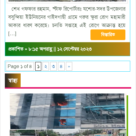
শেখ গফ্ফার রহমান, স্টাফ রিপোর্টারঃ যশোর-সদর উপজেলার
বসুন্দিয়া ইউনিয়নের গাইদগাছী গ্রামে গরুর ক্ষুরা রোগ মহামারী
আকার ধারণ করেছে। চলতি সপ্তাহে এই রোগে আক্রান্ত হয়ে
[…]
বিস্তারিত
প্রকাশিত » ৮:১৫ অপরাহ্ণ || ১২ সেপ্টেম্বর ২০২৩
Page ১ of ৪
১
২
৩
৪
»
স্বাস্থ্য