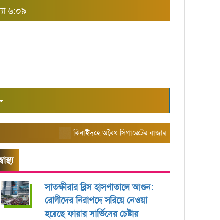
্যা ৬:০৯
ঝিনাইদহে অবৈধ সিগারেটের বাজার তৈরি করছে এরিয়া ম্যানে
স্বাস্থ্য
সাতক্ষীরার ব্লিস হাসপাতালে আগুন:
রোগীদের নিরাপদে সরিয়ে নেওয়া
হয়েছে ফায়ার সার্ভিসের চেষ্টায়