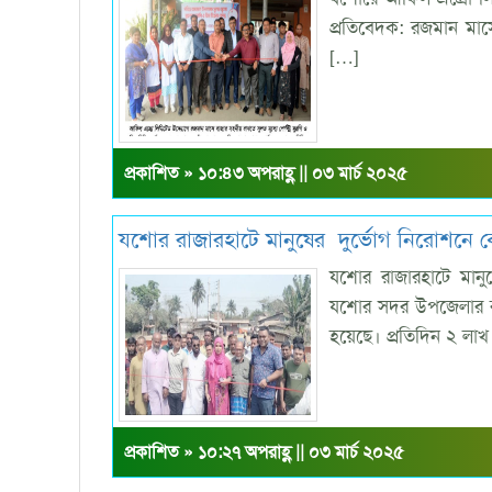
প্রতিবেদক: রজমান মাসে
[…]
প্রকাশিত » ১০:৪৩ অপরাহ্ণ || ০৩ মার্চ ২০২৫
যশোর রাজারহাটে মানুষের দুর্ভোগ নিরোশনে বে
যশোর রাজারহাটে মানুষ
যশোর সদর উপজেলার রাজ
হয়েছে। প্রতিদিন ২ লা
প্রকাশিত » ১০:২৭ অপরাহ্ণ || ০৩ মার্চ ২০২৫