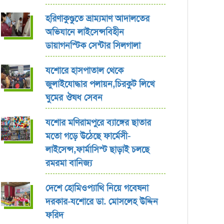
হরিণাকুণ্ডুতে ভ্রাম্যমাণ আদালতের
অভিযানে লাইসেন্সবিহীন
ডায়াগনস্টিক সেন্টার সিলগালা
যশোরে হাসপাতাল থেকে
জুলাইযোদ্ধার পলায়ন,চিরকুট লিখে
ঘুমের ঔষধ সেবন
যশোর ‎মণিরামপুরে ব্যাঙ্গের ছাতার
মতো গড়ে উঠেছে ফার্মেসী-
লাইসেন্স,ফার্মাসিস্ট ছাড়াই চলছে
রমরমা বানিজ্য ‎
দেশে হোমিওপ্যাথি নিয়ে গবেষনা
দরকার-যশোরে ডা. মোসলেহ উদ্দিন
ফরিদ