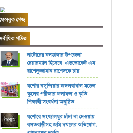
ফেসবুক পেজ
সর্বাধিক পঠিত
নাটোরের নলডাঙ্গার উপজেলা
চেয়ারম্যান হিসেবে এডভোকেট এম
রাশেদুজ্জামান রাশেদকে চায়
যশোর বসুন্দিয়ার জঙ্গলবাধাল মডেল
স্কুলের পরীক্ষার ফলাফল ও কৃতি
শিক্ষার্থী সংবর্ধনা অনুষ্ঠিত
যশোরে সংখ্যালঘুর চাঁদা না দেওয়ায়
বসতবাড়ীসহ জমি দখলের অভিযোগ,
প্রাণনাশের হুমকি