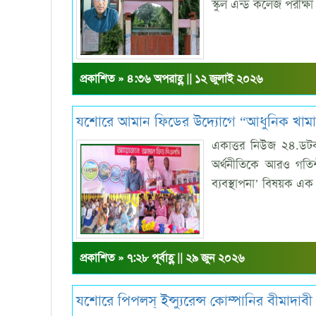
স্কুল এন্ড কলেজ পরীক্ষা
প্রকাশিত » ৪:৩৬ অপরাহ্ণ || ১২ জুলাই ২০২৬
যশোরে আমান ফিডের উদ্যোগে “আধুনিক খামার ব্
একাত্তর নিউজ ২৪.ডটক
অর্থনীতিকে আরও গতিশ
ব্যবস্থাপনা’ বিষয়ক এ
প্রকাশিত » ৭:২৮ পূর্বাহ্ণ || ২৯ জুন ২০২৬
যশোরে পিপলস্ ইন্স্যুরেন্স কোম্পানির বীমাদা