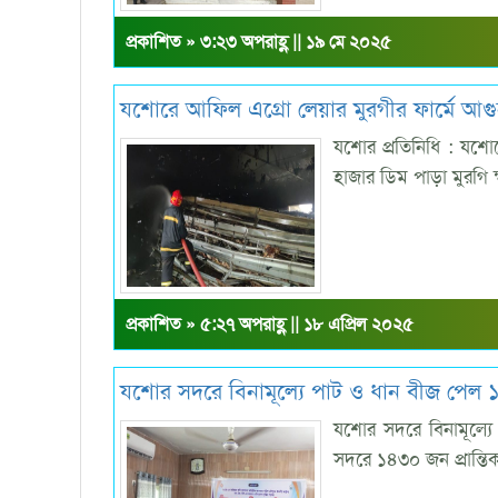
প্রকাশিত » ৩:২৩ অপরাহ্ণ || ১৯ মে ২০২৫
যশোরে আফিল এগ্রো লেয়ার মুরগীর ফার্মে আগু
যশোর প্রতিনিধি : যশোর
হাজার ডিম পাড়া মুরগি 
প্রকাশিত » ৫:২৭ অপরাহ্ণ || ১৮ এপ্রিল ২০২৫
যশোর সদরে বিনামূল্যে পাট ও ধান বীজ পেল
যশোর সদরে বিনামূল্য
সদরে ১৪৩০ জন প্রান্