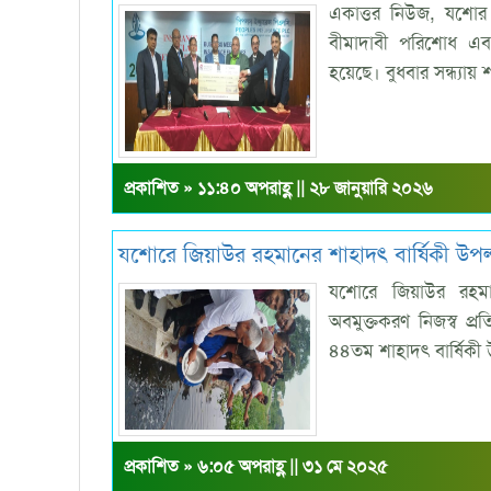
একাত্তর নিউজ, যশোর 
বীমাদাবী পরিশোধ এবং 
হয়েছে। বুধবার সন্ধ্যা
প্রকাশিত » ১১:৪০ অপরাহ্ণ || ২৮ জানুয়ারি ২০২৬
যশোরে জিয়াউর রহমানের শাহাদৎ বার্ষিকী উপ
যশোরে জিয়াউর রহম
অবমুক্তকরণ নিজস্ব প্রত
৪৪তম শাহাদৎ বার্ষিকী
প্রকাশিত » ৬:০৫ অপরাহ্ণ || ৩১ মে ২০২৫