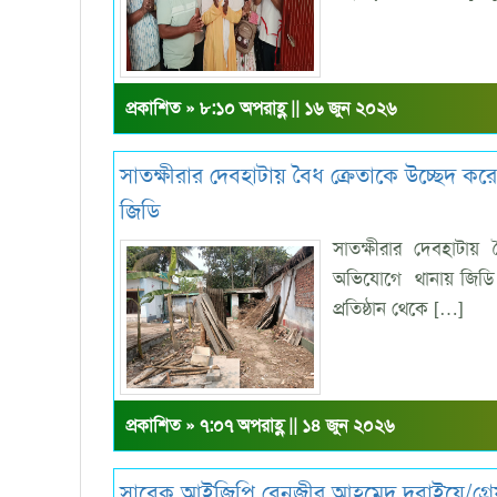
প্রকাশিত » ৮:১০ অপরাহ্ণ || ১৬ জুন ২০২৬
সাতক্ষীরার দেবহাটায় বৈধ ক্রেতাকে উচ্ছেদ কর
জিডি
সাতক্ষীরার দেবহাটায়
অভিযোগে থানায় জিডি ম
প্রতিষ্ঠান থেকে […]
প্রকাশিত » ৭:০৭ অপরাহ্ণ || ১৪ জুন ২০২৬
সাবেক আইজিপি বেনজীর আহমেদ দুবাইয়ে/গ্র