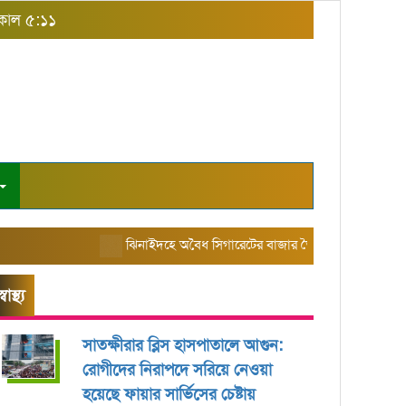
িকাল ৫:১১
ঝিনাইদহে অবৈধ সিগারেটের বাজার তৈরি করছে এরিয়া ম্যানেজা
স্বাস্থ্য
সাতক্ষীরার ব্লিস হাসপাতালে আগুন:
রোগীদের নিরাপদে সরিয়ে নেওয়া
হয়েছে ফায়ার সার্ভিসের চেষ্টায়