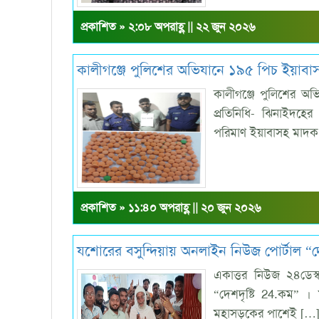
প্রকাশিত » ২:০৮ অপরাহ্ণ || ২২ জুন ২০২৬
কালীগঞ্জে পুলিশের অভিযানে ১৯৫ পিচ ইয়াবাসহ 
কালীগঞ্জে পুলিশের অভ
প্রতিনিধি- ঝিনাইদহের
পরিমাণ ইয়াবাসহ মাদক ব্
প্রকাশিত » ১১:৪০ অপরাহ্ণ || ২০ জুন ২০২৬
যশোরের বসুন্দিয়ায় অনলাইন নিউজ পোর্টাল “দেশ
একাত্তর নিউজ ২৪ডেস্
“দেশদৃষ্টি 24.কম” ।
মহাসড়কের পাশেই […