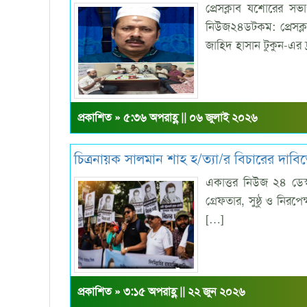
প্রেসক্লাব যশোরের সভা
নিউজ২৪ডটকম: প্রেসক্
জাহিদ হাসান টুকুন-এর দ
প্রকাশিত » ৫:৩৬ অপরাহ্ণ || ০৬ জুলাই ২০২৬
চিত্রনায়ক সালমান শাহ হ/ত্যা/র বিচারের দাবি
একাত্তর নিউজ ২৪ ডেস্
গ্রেফতার, সুষ্ঠু ও নির
[…]
প্রকাশিত » ৩:১৫ অপরাহ্ণ || ২২ জুন ২০২৬