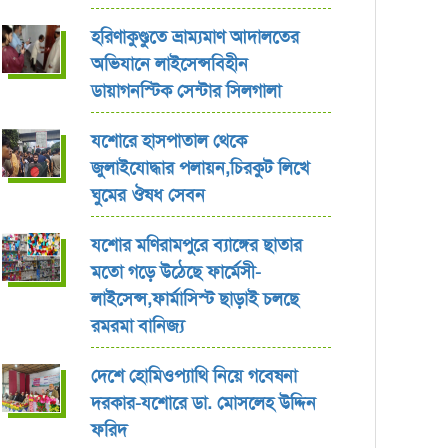
হরিণাকুণ্ডুতে ভ্রাম্যমাণ আদালতের
অভিযানে লাইসেন্সবিহীন
ডায়াগনস্টিক সেন্টার সিলগালা
যশোরে হাসপাতাল থেকে
জুলাইযোদ্ধার পলায়ন,চিরকুট লিখে
ঘুমের ঔষধ সেবন
যশোর ‎মণিরামপুরে ব্যাঙ্গের ছাতার
মতো গড়ে উঠেছে ফার্মেসী-
লাইসেন্স,ফার্মাসিস্ট ছাড়াই চলছে
রমরমা বানিজ্য ‎
দেশে হোমিওপ্যাথি নিয়ে গবেষনা
দরকার-যশোরে ডা. মোসলেহ উদ্দিন
ফরিদ