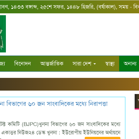
্রাবণ, ১৪৩৩ বঙ্গাব্দ, ২৫শে সফর, ১৪৪৮ হিজরি, (বর্ষাকাল), সময় - ব
জ্য
বিনোদন
আন্তর্জাতিক
সারা দেশ
স্বাস্থ্য
অনান্য
ুলনা বিভাগের ৬০ জন সাংবাদিকের মধ্যে নিরাপত্তা
প্রটেক্ট কমিটি (BJPC)খুলনা বিভাগের ৬০ জন সাংবাদিকের মধ্যে
ণ একাত্তর নিউজ২৪ ডেস্ক খুলনা : ইউরোপীয় ইউনিয়নের অর্থায়নে