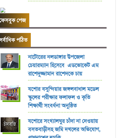
ফেসবুক পেজ
সর্বাধিক পঠিত
নাটোরের নলডাঙ্গার উপজেলা
চেয়ারম্যান হিসেবে এডভোকেট এম
রাশেদুজ্জামান রাশেদকে চায়
যশোর বসুন্দিয়ার জঙ্গলবাধাল মডেল
স্কুলের পরীক্ষার ফলাফল ও কৃতি
শিক্ষার্থী সংবর্ধনা অনুষ্ঠিত
যশোরে সংখ্যালঘুর চাঁদা না দেওয়ায়
বসতবাড়ীসহ জমি দখলের অভিযোগ,
প্রাণনাশের হুমকি