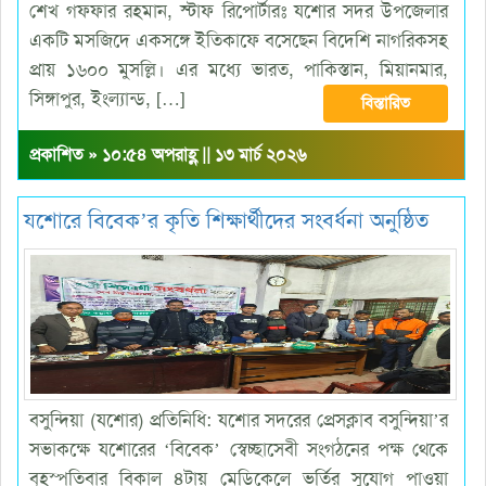
শেখ গফ্ফার রহমান, স্টাফ রিপোর্টারঃ যশোর সদর উপজেলার
একটি মসজিদে একসঙ্গে ইতিকাফে বসেছেন বিদেশি নাগরিকসহ
প্রায় ১৬০০ মুসল্লি। এর মধ্যে ভারত, পাকিস্তান, মিয়ানমার,
সিঙ্গাপুর, ইংল্যান্ড, […]
বিস্তারিত
প্রকাশিত » ১০:৫৪ অপরাহ্ণ || ১৩ মার্চ ২০২৬
যশোরে বিবেক’র কৃতি শিক্ষার্থীদের সংবর্ধনা অনুষ্ঠিত
বসুন্দিয়া (যশোর) প্রতিনিধি: যশোর সদরের প্রেসক্লাব বসুন্দিয়া’র
সভাকক্ষে যশোরের ‘বিবেক’ স্বেচ্ছাসেবী সংগঠনের পক্ষ থেকে
বৃহস্পতিবার বিকাল ৪টায় মেডিকেলে ভর্তির সুযোগ পাওয়া