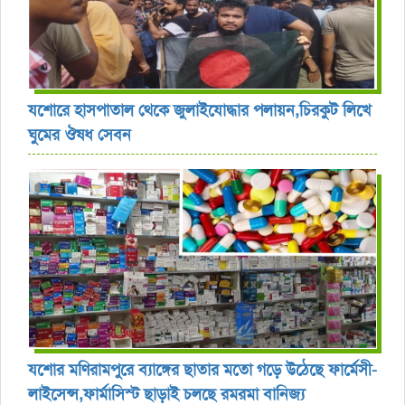
যশোরে হাসপাতাল থেকে জুলাইযোদ্ধার পলায়ন,চিরকুট লিখে
ঘুমের ঔষধ সেবন
যশোর ‎মণিরামপুরে ব্যাঙ্গের ছাতার মতো গড়ে উঠেছে ফার্মেসী-
লাইসেন্স,ফার্মাসিস্ট ছাড়াই চলছে রমরমা বানিজ্য ‎