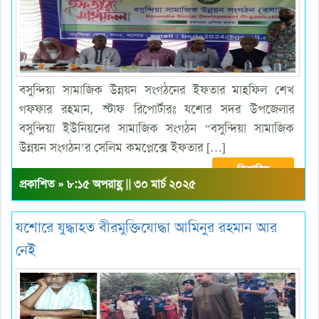
বসুন্দিয়া সামাজিক উন্নয়ন সংগঠনের ইফতার মাহফিল শেখ
গফফার রহমান, স্টাফ রিপোর্টারঃ যশোর সদর উপজেলার
বসুন্দিয়া ইউনিয়নের সামাজিক সংগঠন “বসুন্দিয়া সামাজিক
উন্নয়ন সংগঠন’র সেলিম কমপ্লেক্সে ইফতার […]
বিস্তারিত
প্রকাশিত » ৮:১৫ অপরাহ্ণ || ৩০ মার্চ ২০২৫
যশোরে যুদ্ধাহত বীরমুক্তিযোদ্ধা আমিনুর রহমান আর
নেই