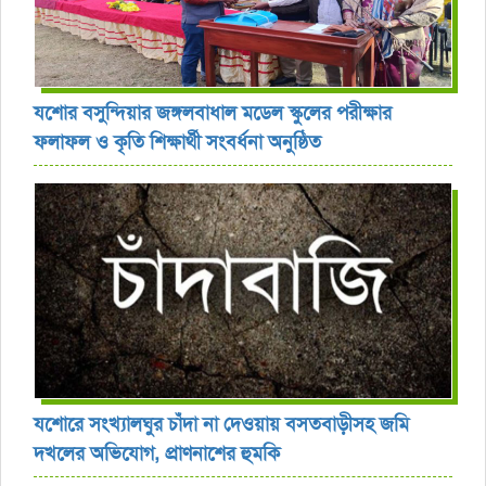
যশোর বসুন্দিয়ার জঙ্গলবাধাল মডেল স্কুলের পরীক্ষার
ফলাফল ও কৃতি শিক্ষার্থী সংবর্ধনা অনুষ্ঠিত
যশোরে সংখ্যালঘুর চাঁদা না দেওয়ায় বসতবাড়ীসহ জমি
দখলের অভিযোগ, প্রাণনাশের হুমকি