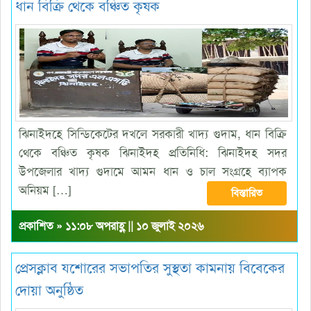
ধান বিক্রি থেকে বঞ্চিত কৃষক
ঝিনাইদহে সিন্ডিকেটের দখলে সরকারী খাদ্য গুদাম, ধান বিক্রি
থেকে বঞ্চিত কৃষক ঝিনাইদহ প্রতিনিধি: ঝিনাইদহ সদর
উপজেলার খাদ্য গুদামে আমন ধান ও চাল সংগ্রহে ব্যাপক
অনিয়ম […]
বিস্তারিত
প্রকাশিত » ১১:০৮ অপরাহ্ণ || ১০ জুলাই ২০২৬
প্রেসক্লাব যশোরের সভাপতির সুস্থতা কামনায় বিবেকের
দোয়া অনুষ্ঠিত