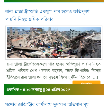
রানা প্লাজা ট্রাজেডি:একযুগ পার হলেও ক্ষতিপূরণ
পায়নি নিহত শ্রমিক পরিবার
রানা প্লাজা ট্রাজেডি:একযুগ পার হলেও ক্ষতিপূরণ পায়নি নিহত
শ্রমিক পরিবার শেখ গফ্ফার রহমান, স্টাফ রিপোর্টারঃ বিশ্বের
ইতিহাসে রানা প্লাজা ধস ৩য় বৃহত্তম শিল্প দুর্ঘটনা হিসেবে […]
বিস্তারিত
প্রকাশিত » ৪:১০ অপরাহ্ণ || ২৪ এপ্রিল ২০২৫
যশোর রেজিস্ট্রার কার্যালয়ে দুদকের অভিযান ঘুষ-