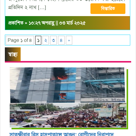
প্রতিদিন ২ লাখ […]
বিস্তারিত
প্রকাশিত » ১০:২৭ অপরাহ্ণ || ০৩ মার্চ ২০২৫
Page ১ of ৪
১
২
৩
৪
»
স্বাস্থ্য
সাতক্ষীরার ব্লিস হাসপাতালে আগুন: রোগীদের নিরাপদে