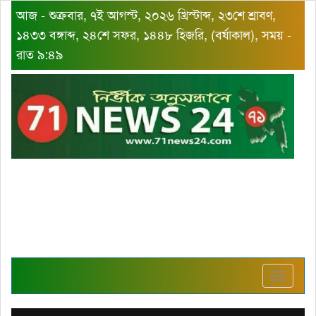
আজ - শুক্রবার, ৭ই আগস্ট, ২০২৬ খ্রিস্টাব্দ, ২৩শে শ্রাবণ,
১৪৩৩ বঙ্গাব্দ, ২৪শে সফর, ১৪৪৮ হিজরি, (বর্ষাকাল), সময় -
রাত ৯:৪৯
Toggle
navigat