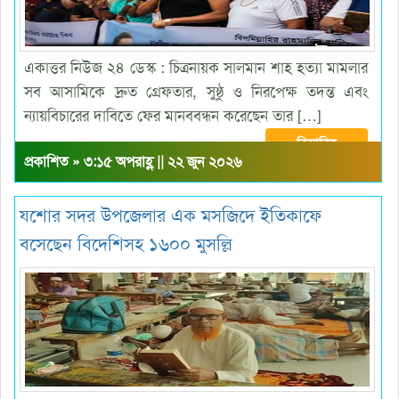
একাত্তর নিউজ ২৪ ডেস্ক : চিত্রনায়ক সালমান শাহ হত্যা মামলার
সব আসামিকে দ্রুত গ্রেফতার, সুষ্ঠু ও নিরপেক্ষ তদন্ত এবং
ন্যায়বিচারের দাবিতে ফের মানববন্ধন করেছেন তার […]
বিস্তারিত
প্রকাশিত » ৩:১৫ অপরাহ্ণ || ২২ জুন ২০২৬
যশোর সদর উপজেলার এক মসজিদে ইতিকাফে
বসেছেন বিদেশিসহ ১৬০০ মুসল্লি