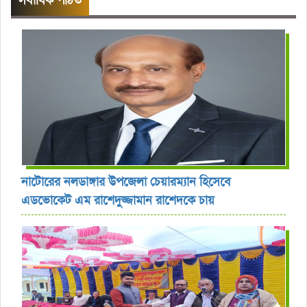
সর্বাধিক পঠিত
নাটোরের নলডাঙ্গার উপজেলা চেয়ারম্যান হিসেবে
এডভোকেট এম রাশেদুজ্জামান রাশেদকে চায়