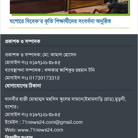
যশোরে বিবেক’র কৃতি শিক্ষার্থীদের সংবর্ধনা অনুষ্ঠিত
প্রকাশক ও সম্পাদক
প্রকাশক ও সম্পাদক: মো: কামাল হোসেন
মোবাইল নংঃ ০১৯৭১২৮৩৮৪৫
ব্যাবস্থাপনা সম্পাদক : খন্দকার আশিকুর রহমান টনি
মোবাইল নংঃ 01730173312
যোগাযোগের ঠিকানা
দানবীর হাজী মোহাম্মদ মহসিন স্কুলের সামনে(ইমামবাড়ি রোড),মুড়লী,
যশোর।
মোবাইল নংঃ ০১৯৭১২৮৩৮৪৫
ইমেইল : 71news24.com@gmail.com
Web: www.71news24.com
বিভাগীয় সংবাদ