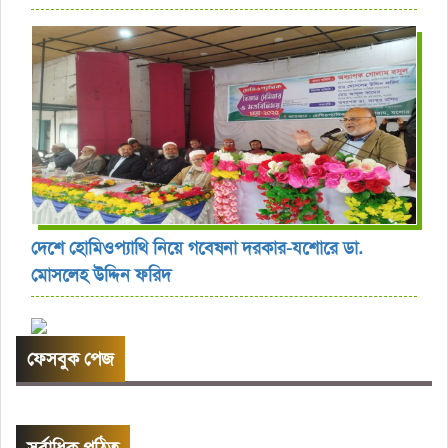
দেশে হোমিওপ্যাথি নিয়ে গবেষনা দরকার-যশোরে ডা.
মোসলেহ উদ্দিন ফরিদ
ফেসবুক পেজ