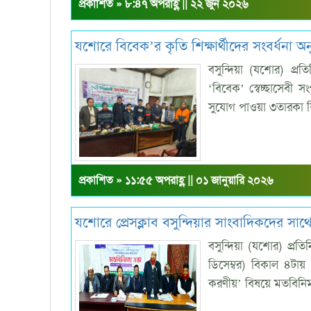
প্রকাশিত » ৮:৪৭ অপরাহ্ণ || ২২ জুন ২০২৬
যশোরে বিবেক’র কৃতি শিক্ষার্থীদের সংবর্ধনা অনু
বসুন্দিয়া (যশোর) প্র
‘বিবেক’ স্বেচ্ছাসেবী 
সুযোগ পাওয়া ৩তারকা শিক
প্রকাশিত » ১১:৫৫ অপরাহ্ণ || ০১ জানুয়ারি ২০২৬
যশোরে প্রেসক্লাব বসুন্দিয়ার সাংবাদিকদের সা
বসুন্দিয়া (যশোর) প্রত
ডিসেম্বর) বিকাল ৪টায
করণীয়’ বিষয়ে মতবিনিম