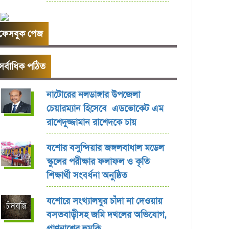
ফেসবুক পেজ
সর্বাধিক পঠিত
নাটোরের নলডাঙ্গার উপজেলা
চেয়ারম্যান হিসেবে এডভোকেট এম
রাশেদুজ্জামান রাশেদকে চায়
যশোর বসুন্দিয়ার জঙ্গলবাধাল মডেল
স্কুলের পরীক্ষার ফলাফল ও কৃতি
শিক্ষার্থী সংবর্ধনা অনুষ্ঠিত
যশোরে সংখ্যালঘুর চাঁদা না দেওয়ায়
বসতবাড়ীসহ জমি দখলের অভিযোগ,
প্রাণনাশের হুমকি