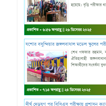
হয়েছে। বৃত্তি পরীক্ষার
প্রকাশিত » ৬:৫৬ অপরাহ্ণ || ২৬ ডিসেম্বর ২০২৫
যশোর বসুন্দিয়ার জঙ্গলবাধাল মডেল স্কুলের পরীক
শেখ গফফার রহমান, বসু
ঐতিহ্যবাহী জঙ্গলবাধ
শিক্ষার্থীদের সংবর্ধনা ব
প্রকাশিত » ৭:১৪ অপরাহ্ণ || ২৪ ডিসেম্বর ২০২৫
দীর্ঘ দেড়যুগ পর বিসিএস পরীক্ষায় প্রশাসন ক্যাড