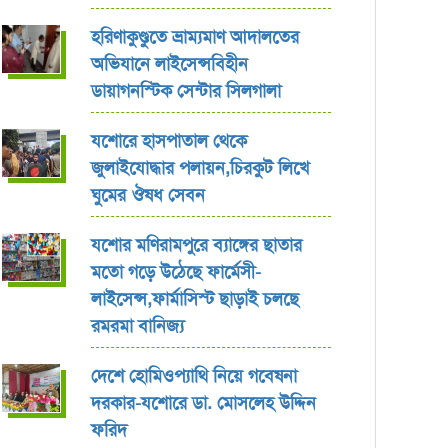
হরিণাকুণ্ডুতে ভ্রাম্যমাণ আদালতের
অভিযানে লাইসেন্সবিহীন
ডায়াগনস্টিক সেন্টার সিলগালা
যশোরে হাসপাতাল থেকে
জুলাইযোদ্ধার পলায়ন,চিরকুট লিখে
ঘুমের ঔষধ সেবন
যশোর ‎মণিরামপুরে ব্যাঙ্গের ছাতার
মতো গড়ে উঠেছে ফার্মেসী-
লাইসেন্স,ফার্মাসিস্ট ছাড়াই চলছে
রমরমা বানিজ্য ‎
দেশে হোমিওপ্যাথি নিয়ে গবেষনা
দরকার-যশোরে ডা. মোসলেহ উদ্দিন
ফরিদ