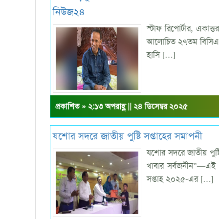
নিউজ২৪
স্টাফ রিপোর্টার, একাত
আলোচিত ২৭তম বিসিএস।
হাসি […]
প্রকাশিত » ২:১৩ অপরাহ্ণ || ২৪ ডিসেম্বর ২০২৫
যশোর সদরে জাতীয় পুষ্টি সপ্তাহের সমাপনী
যশোর সদরে জাতীয় পুষ্টি 
খাবার সর্বজনীন”—এই 
সপ্তাহ ২০২৫-এর […]