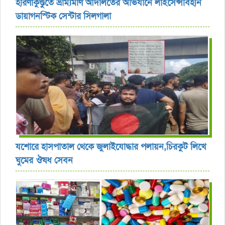
হরিণাকুণ্ডুতে ভ্রাম্যমাণ আদালতের অভিযানে লাইসেন্সবিহীন
ডায়াগনস্টিক সেন্টার সিলগালা
যশোরে হাসপাতাল থেকে জুলাইযোদ্ধার পলায়ন,চিরকুট লিখে
ঘুমের ঔষধ সেবন