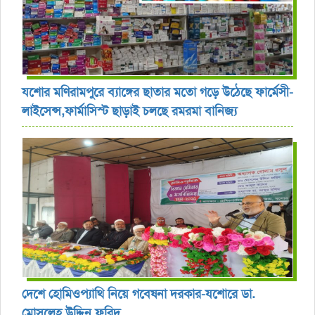
যশোর ‎মণিরামপুরে ব্যাঙ্গের ছাতার মতো গড়ে উঠেছে ফার্মেসী-
লাইসেন্স,ফার্মাসিস্ট ছাড়াই চলছে রমরমা বানিজ্য ‎
দেশে হোমিওপ্যাথি নিয়ে গবেষনা দরকার-যশোরে ডা.
মোসলেহ উদ্দিন ফরিদ