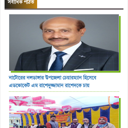
সর্বাধিক পঠিত
নাটোরের নলডাঙ্গার উপজেলা চেয়ারম্যান হিসেবে
এডভোকেট এম রাশেদুজ্জামান রাশেদকে চায়