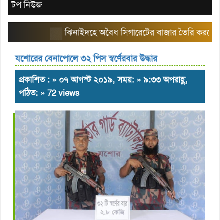
টপ নিউজ
ঝিনাইদহে অবৈধ সিগারেটের বাজার তৈরি করছে এরিয়া
যশোরের বেনাপোলে ৩২ পিস স্বর্ণেরবার উদ্ধার
প্রকাশিত : » ০৭ আগস্ট ২০১৯, সময়: » ৯:৩৩ অপরাহ্ণ,
পঠিত: » 72 views