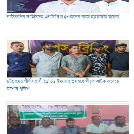
নাসিরুদ্দিন,সার্জিসসহ এনসিপি’র ৫০জনের নামে হত্যাচেষ্টা মামলা
চট্টগ্রামের শীর্ষ সন্ত্রাসী ডেভিড ইমনসহ ৩সহযোগীকে আটক করেছে
যশোর পুলিশ