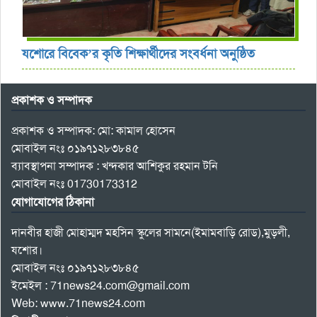
যশোরে বিবেক’র কৃতি শিক্ষার্থীদের সংবর্ধনা অনুষ্ঠিত
প্রকাশক ও সম্পাদক
প্রকাশক ও সম্পাদক: মো: কামাল হোসেন
মোবাইল নংঃ ০১৯৭১২৮৩৮৪৫
ব্যাবস্থাপনা সম্পাদক : খন্দকার আশিকুর রহমান টনি
মোবাইল নংঃ 01730173312
যোগাযোগের ঠিকানা
দানবীর হাজী মোহাম্মদ মহসিন স্কুলের সামনে(ইমামবাড়ি রোড),মুড়লী,
যশোর।
মোবাইল নংঃ ০১৯৭১২৮৩৮৪৫
ইমেইল : 71news24.com@gmail.com
Web: www.71news24.com