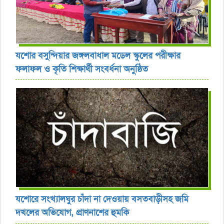
যশোর বসুন্দিয়ার জঙ্গলবাধাল মডেল স্কুলের পরীক্ষার
ফলাফল ও কৃতি শিক্ষার্থী সংবর্ধনা অনুষ্ঠিত
যশোরে সংখ্যালঘুর চাঁদা না দেওয়ায় বসতবাড়ীসহ জমি
দখলের অভিযোগ, প্রাণনাশের হুমকি