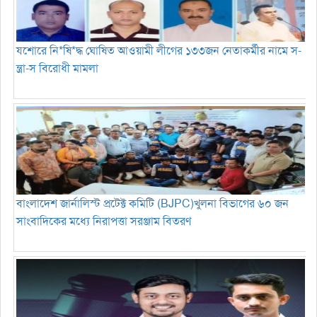
যশোরে নি*ষি*দ্ধ ঘোষিত আওয়ামী লীগের ১৩৩জন নেতাকর্মীর নামে স-
ন্ত্রা-স বিরোধী মামলা
বাংলাদেশ জার্নালিস্ট প্রটেক্ট কমিটি (BJPC)খুলনা বিভাগের ৬০ জন
সাংবাদিকের মধ্যে নিরাপত্তা সরঞ্জাম বিতরণ