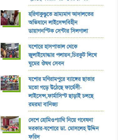
হরিণাকুণ্ডুতে ভ্রাম্যমাণ আদালতের
অভিযানে লাইসেন্সবিহীন
ডায়াগনস্টিক সেন্টার সিলগালা
যশোরে হাসপাতাল থেকে
জুলাইযোদ্ধার পলায়ন,চিরকুট লিখে
ঘুমের ঔষধ সেবন
যশোর ‎মণিরামপুরে ব্যাঙ্গের ছাতার
মতো গড়ে উঠেছে ফার্মেসী-
লাইসেন্স,ফার্মাসিস্ট ছাড়াই চলছে
রমরমা বানিজ্য ‎
দেশে হোমিওপ্যাথি নিয়ে গবেষনা
দরকার-যশোরে ডা. মোসলেহ উদ্দিন
ফরিদ