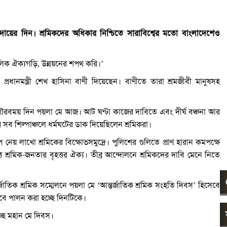
য়ের দিন। শ্রমিকদের অধিকার নিশ্চিতে সারাবিশ্বের মতো বাংলাদেশেও
ালিক ঐক্যগড়ি, উন্নয়নের শপথ করি।’
 প্রধানমন্ত্রী শেখ হাসিনা বাণী দিয়েছেন। বাণীতে তারা শ্রমজীবী মানুষসহ
 গৌরবময় দিন পয়লা মে আজ। আট ঘণ্টা কাজের দাবিতে এবং দীর্ঘ বঞ্চনা আর
র সব শিল্পাঞ্চলে ধর্মঘটের ডাক দিয়েছিলেন শ্রমিকরা।
নেয় লাখো শ্রমিকের বিক্ষোভসমুদ্রে। পুলিশের গুলিতে প্রাণ হারান কমপক্ষে
 শ্রমিক-জনতার বৃহত্তর ঐক্য। তীব্র আন্দোলনে শ্রমিকদের দাবি মেনে নিতে
র্জাতিক শ্রমিক সম্মেলনে পয়লা মে ‘আন্তর্জাতিক শ্রমিক সংহতি দিবস’ হিসেবে
বে পালন করা হচ্ছে দিনটিকে।
্ছে মহান মে দিবস।