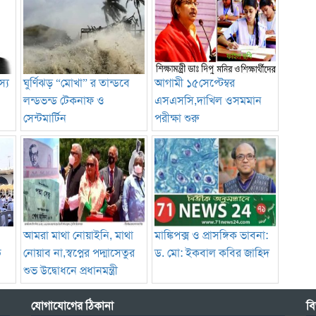
্য
ঘুর্ণিঝড় “মোখা” র তান্ডবে
আগামী ১৫সেপ্টেম্বর
লন্ডভন্ড টেকনাফ ও
এসএসসি,দাখিল ওসমমান
সেন্টমার্টিন
পরীক্ষা শুরু
আমরা মাথা নোয়াইনি, মাথা
মাঙ্কিপক্স ও প্রাসঙ্গিক ভাবনা:
ত
নোয়াব না,স্বপ্নের পদ্মাসেতুর
ড. মো: ইকবাল কবির জাহিদ
শুভ উদ্বোধনে প্রধানমন্ত্রী
যোগাযোগের ঠিকানা
বি