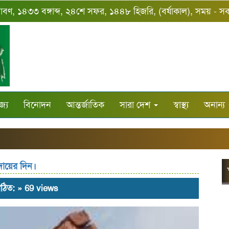
শ্রাবণ, ১৪৩৩ বঙ্গাব্দ, ২৪শে সফর, ১৪৪৮ হিজরি, (বর্ষাকাল), সময় - 
জ্য
বিনোদন
আন্তর্জাতিক
সারা দেশ
স্বাস্থ্য
অনান্য
দায়ের দিন।
 পঠিত: » 69 views