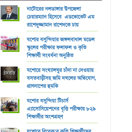
নাটোরের নলডাঙ্গার উপজেলা
চেয়ারম্যান হিসেবে এডভোকেট এম
রাশেদুজ্জামান রাশেদকে চায়
যশোর বসুন্দিয়ার জঙ্গলবাধাল মডেল
স্কুলের পরীক্ষার ফলাফল ও কৃতি
শিক্ষার্থী সংবর্ধনা অনুষ্ঠিত
যশোরে সংখ্যালঘুর চাঁদা না দেওয়ায়
বসতবাড়ীসহ জমি দখলের অভিযোগ,
প্রাণনাশের হুমকি
যশোর বসুন্দিয়া টিচার্স
এ্যাসোসিয়েশনের বৃত্তি পরীক্ষায় ৮২৯
শিক্ষার্থীর অংশগ্রহণ
যশোরে বিবেক’র কৃতি শিক্ষার্থীদের