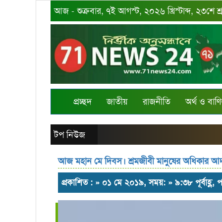
আজ - শুক্রবার, ৭ই আগস্ট, ২০২৬ খ্রিস্টাব্দ, ২৩শে 
প্রচ্ছদ
জাতীয়
রাজনীতি
অর্থ ও বাণি
টপ নিউজ
আজ মহান মে দিবস। শ্রমজীবী মানুষের অধিকার আ
প্রকাশিত : » ০১ মে ২০১৯, সময়: » ৯:৩৮ পূর্বাহ্ণ,