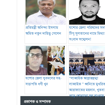
প্রতিমন্ত্রী অনিন্দ্য ইসলাম
যশোর জেলা পরিষদের সদস
অমিত নতুন দায়িত্ব পেলেন
টিপু সুলতানের নামে মিথ্যা
সংবাদ সম্মেলন!
যশোর জেলা যুবদলের সহ-
“লাব্বাইক আল্লাহহুম্মা
সভাপতি ধণী খুন
লাব্বাইক ” ধ্বনিতে মুখরি
আরাফাতের ময়দান, খুতবা
পড়ে শোনানো হল বাংলায়
প্রকাশক ও সম্পাদক