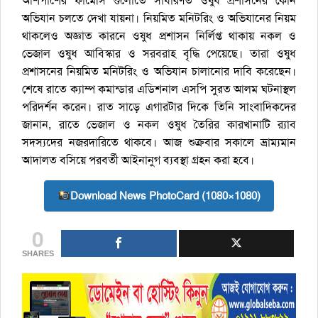
আশপাশের ফার্মেসি গুলোতে সাধারণত ওষুধ প্রশাসনের কোন
অভিযান চলতে দেখা যায়না। নিয়মিত মনিটরিং ও অভিযানের নিয়ম
থাকলেও অজ্ঞাত কারনে ওষুধ প্রশাসন নির্লিপ্ত থাকায় নকল ও
ভেজাল ওষুধ আবিস্কার ও সরবরাহ বৃদ্ধি পেয়েছে। তারা ওষুধ
প্রশাসনের নিয়মিত মনিটরিং ও অভিযান চালানোর দাবি করেছেন।
শেষে রাতে ক্যাম্প কমান্ডার এডিশনাল এসপি সুরত আলম ঘটনাস্থল
পরিদর্শন করেন। রাত সাড়ে এগারটার দিকে তিনি সাংবাদিকদের
জানান, রাতে ভেজাল ও নকল ওষুধ তৈরির কারখানাটি র‌্যাব
সদস্যদের নজরদারিতে থাকবে। আজ শুক্রবার সকালে ভ্রাম্যমান
আদালত বসিয়ে পরবর্তী আইনানুগ ব্যবস্থা গ্রহন করা হবে।
Download News PhotoCard (1080×1080)
0
SHARES