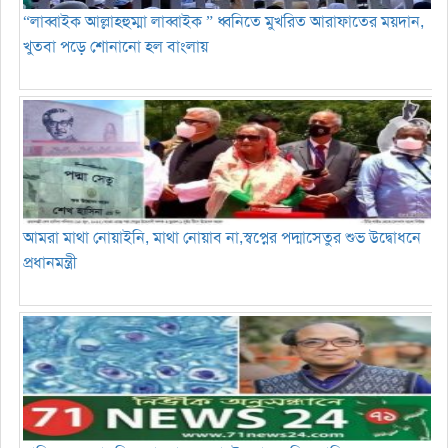
“লাব্বাইক আল্লাহহুম্মা লাব্বাইক ” ধ্বনিতে মুখরিত আরাফাতের ময়দান,
খুতবা পড়ে শোনানো হল বাংলায়
আমরা মাথা নোয়াইনি, মাথা নোয়াব না,স্বপ্নের পদ্মাসেতুর শুভ উদ্বোধনে
প্রধানমন্ত্রী