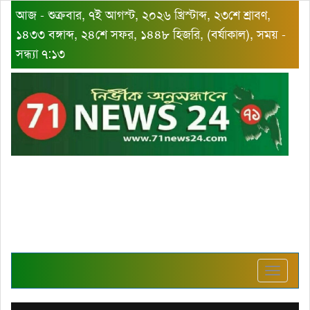
আজ - শুক্রবার, ৭ই আগস্ট, ২০২৬ খ্রিস্টাব্দ, ২৩শে শ্রাবণ,
১৪৩৩ বঙ্গাব্দ, ২৪শে সফর, ১৪৪৮ হিজরি, (বর্ষাকাল), সময় -
সন্ধ্যা ৭:১৩
Toggle
navigat