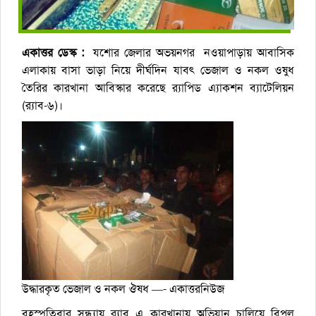
একাত্তর ডেস্ক :
যশোর জেলার অভয়নগর নওয়াপাড়ায় আবাসিক
এলাকায় বাসা ভাড়া নিয়ে দীর্ঘদিন যাবৎ ভেজাল ও নকল ওষুধ
তৈরির কারখানা আবিস্কার করেছে র‌্যাপিড এ্যাকশন ব্যাটেলিয়ন
(র‌্যাব-৬)।
উদ্ধারকৃত ভেজাল ও নকল ঔষধ —- একাত্তরনিউজ
বৃহস্পতিবার সন্ধ্যায় র‌্যাব এ কারখানায় অভিযান চালিয়ে বিপুল