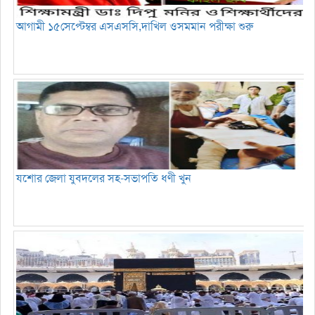
আগামী ১৫সেপ্টেম্বর এসএসসি,দাখিল ওসমমান পরীক্ষা শুরু
যশোর জেলা যুবদলের সহ-সভাপতি ধণী খুন