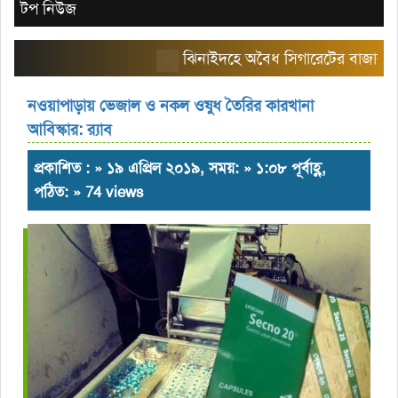
টপ নিউজ
ঝিনাইদহে অবৈধ সিগারেটের বাজার তৈরি কর
নওয়াপাড়ায় ভেজাল ও নকল ওষুধ তৈরির কারখানা
আবিস্কার: র‌্যাব
প্রকাশিত : » ১৯ এপ্রিল ২০১৯, সময়: » ১:০৮ পূর্বাহ্ণ,
পঠিত: » 74 views