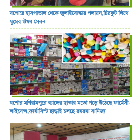
যশোরে হাসপাতাল থেকে জুলাইযোদ্ধার পলায়ন,চিরকুট লিখে
ঘুমের ঔষধ সেবন
যশোর ‎মণিরামপুরে ব্যাঙ্গের ছাতার মতো গড়ে উঠেছে ফার্মেসী-
লাইসেন্স,ফার্মাসিস্ট ছাড়াই চলছে রমরমা বানিজ্য ‎