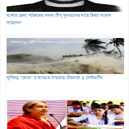
যশোর জেলা পরিষদের সদস্য টিপু সুলতানের নামে মিথ্যা সংবাদ
সম্মেলন!
ঘুর্ণিঝড় “মোখা” র তান্ডবে লন্ডভন্ড টেকনাফ ও সেন্টমার্টিন