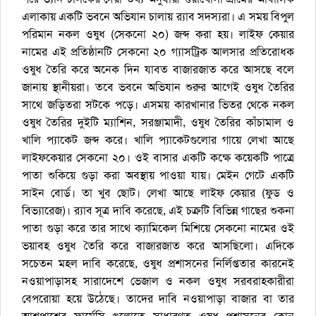
এলাকায় একটি ভবনে অভিযান চালায় র‌্যাব সদস্যরা। এ সময় বিপুল
পরিমান নকল ওষুধ (সেকনো ২০) জব্দ করা হয়। লাইফ কেয়ার
নামের এই প্রতিষ্ঠানটি সেকনো ২০ গ্যাসট্রিক আলসার প্রতিরোধক
ওষুধ তৈরি করে অনেক দিন যাবত বাজারজাত করে আসছে বলে
জানায় স্থানীয়রা। তবে ভবনে অভিযান শুরুর আগেই ওষুধ তৈরির
সাথে জড়িতরা সটকে পড়ে। এসময় কারখানার ভিতর থেকে নকল
ওষুধ তৈরির দুইটি ম্যাশিন, সরঞ্জামাদী, ওষুধ তৈরির কাঁচামাল ও
খালি প্যাকেট জব্দ করে। খালি প্যাকেটগুলোর গায়ে লেখা আছে
লাইফকেয়ার সেকনো ২০। ওই বাসার একটি কক্ষে কয়েকটি পাত্রে
পাতা শুকিয়ে গুড়া করা অবস্থায় পাওয়া যায়। মেইন গেটে একটি
সাইন বোর্ড। তা খুব ছোট। লেখা আছে লাইফ কেয়ার (ফুড ও
বিভ্যারেজ)। র‌্যাব সূত্র দাবি করেছে, এই চক্রটি বিভিন্ন গাছের শুকনা
পাতা গুড়া করে তার সাথে ক্যামিকেল মিশিয়ে সেকনো নামের ওই
ভয়াবহ ওষুধ তৈরি করে বাজারজাত করে আসছিলো। এদিকে
সচেতন মহল দাবি করেছে, ওষুধ প্রশাসনের নির্লিপ্ততার কারনেই
নওয়াপাড়াসহ সারাদেশে ভেজাল ও নকল ওষুধ সরবরাহকারীরা
বেপরোয়া হয়ে উঠেছে। তাদের দাবি নওয়াপাড়া বাজার বা তার