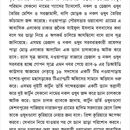
পরিমান সেকনো নামের গ্যাসের ট্যাবলেট, নকল ও ভেজাল ওষুধ
তৈরির মেশিন ও সরঞ্জামাদী, খালি মোড়ক ও নকল ওষুধ তৈরির
কাঁচামাল জব্দ করেছে। নওয়াপাড়া পৌরসভার গুয়াখোলা গ্রামের এ
আবাসিক এলাকায় ঢাকার জনৈক সাইফুল ইসলাম বসবাসের কথা
বলে ঘর ভাড়া নিয়ে এ অপকর্ম চালিয়ে আসছিলো বলে র‌্যাব সূত্র
জানিয়েছে। এসময় ভেজাল ও নকল ওষুধ সরবরাহকারী প্রফেসর
পাড়া মোড় এলাকার আলামিন এক ভ্যান চালককেও আটক করে
র‌্যাব। র‌্যাব সূত্র জানায়, নওয়াপাড়া বাজারে ভেজাল ও নকল ওষুধ
সরবরাহ হচ্ছে গোপন সূত্রে এমন খবর পেয়ে র‌্যাব-৬ এর ডিআইডি
কাউসার আজমের নেতৃত্বে ১৬ সদস্যের একটি টিম নওয়াপাড়ায়
যশোর-খুলনা মহাসড়কের টিএ্যান্ডটি অফিসের সামনে অভিযান শুরু
করে। এসময় দুইটি কার্টুন ভর্তি সন্দেহভাজন একটি ভ্যান তল্লাসী
করে দুই কার্টুন সেকনো নামের নকল ওষুধ জব্দ করে ভ্যান চালককে
আটক করে। ভ্যান চালক র‌্যাবকে জানায়, কার্টুন ভর্তি ওষুধগুলো
কেশবপুরের পাজিয়ার নারায়নপুর গ্রামের হালিম সরদারের ছেলে প্রিন্স
তাকে ওষুধগুলো কুরিয়ারে নেয়ার জন্য বলে। প্রিন্স কুরিয়ারে অপেক্ষা
করবে। সেখানে নিয়ে যাওয়ার পর সে ভ্যান ভাড়া পরিশোধ করবে।
পরে ভ্যান চালকের দেয়া তথ্য অনুযায়ী গুয়াখোলা গ্রামের আবাসিক