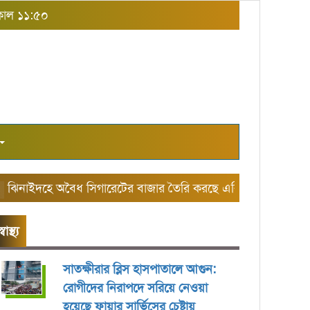
সকাল ১১:৫০
াইদহে অবৈধ সিগারেটের বাজার তৈরি করছে এরিয়া ম্যানেজার আলাম
স্বাস্থ্য
সাতক্ষীরার ব্লিস হাসপাতালে আগুন:
রোগীদের নিরাপদে সরিয়ে নেওয়া
হয়েছে ফায়ার সার্ভিসের চেষ্টায়