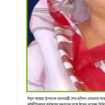
ঈদুল আজহা উপলক্ষে প্রধানমন্ত্রী শেখ হাসিনা সোমবার 
কূটনীতিকসহ সর্বস্তরের জনগণের সঙ্গে ঈদের শুভেচ্ছা বি