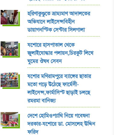
হরিণাকুণ্ডুতে ভ্রাম্যমাণ আদালতের
অভিযানে লাইসেন্সবিহীন
ডায়াগনস্টিক সেন্টার সিলগালা
যশোরে হাসপাতাল থেকে
জুলাইযোদ্ধার পলায়ন,চিরকুট লিখে
ঘুমের ঔষধ সেবন
যশোর ‎মণিরামপুরে ব্যাঙ্গের ছাতার
মতো গড়ে উঠেছে ফার্মেসী-
লাইসেন্স,ফার্মাসিস্ট ছাড়াই চলছে
রমরমা বানিজ্য ‎
দেশে হোমিওপ্যাথি নিয়ে গবেষনা
দরকার-যশোরে ডা. মোসলেহ উদ্দিন
ফরিদ