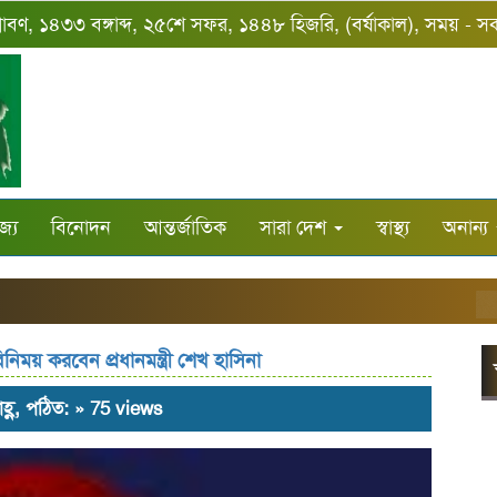
্রাবণ, ১৪৩৩ বঙ্গাব্দ, ২৫শে সফর, ১৪৪৮ হিজরি, (বর্ষাকাল), সময় - 
জ্য
বিনোদন
আন্তর্জাতিক
সারা দেশ
স্বাস্থ্য
অনান্য
ঝিন
নিময় করবেন প্রধানমন্ত্রী শেখ হাসিনা
হ্ণ, পঠিত: » 75 views