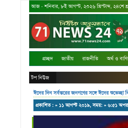
আজ - শনিবার, ৮ই আগস্ট, ২০২৬ খ্রিস্টাব্দ, ২৪শে শ
প্রচ্ছদ
জাতীয়
রাজনীতি
অর্থ ও বাণি
টপ নিউজ
ঈদের দিন সর্বস্তরের জনগণের সঙ্গে ঈদের শুভেচ্ছা বি
প্রকাশিত : » ১১ আগস্ট ২০১৯, সময়: » ৬:৫১ অপরা