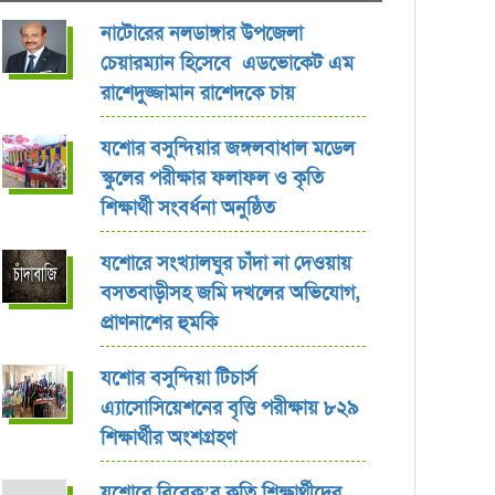
নাটোরের নলডাঙ্গার উপজেলা
চেয়ারম্যান হিসেবে এডভোকেট এম
রাশেদুজ্জামান রাশেদকে চায়
যশোর বসুন্দিয়ার জঙ্গলবাধাল মডেল
স্কুলের পরীক্ষার ফলাফল ও কৃতি
শিক্ষার্থী সংবর্ধনা অনুষ্ঠিত
যশোরে সংখ্যালঘুর চাঁদা না দেওয়ায়
বসতবাড়ীসহ জমি দখলের অভিযোগ,
প্রাণনাশের হুমকি
যশোর বসুন্দিয়া টিচার্স
এ্যাসোসিয়েশনের বৃত্তি পরীক্ষায় ৮২৯
শিক্ষার্থীর অংশগ্রহণ
যশোরে বিবেক’র কৃতি শিক্ষার্থীদের