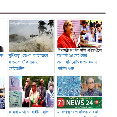
্য
ঘুর্ণিঝড় “মোখা” র তান্ডবে
আগামী ১৫সেপ্টেম্বর
লন্ডভন্ড টেকনাফ ও
এসএসসি,দাখিল ওসমমান
সেন্টমার্টিন
পরীক্ষা শুরু
আমরা মাথা নোয়াইনি, মাথা
মাঙ্কিপক্স ও প্রাসঙ্গিক ভাবনা: