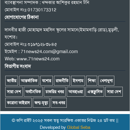
ব্যাবস্থাপনা সম্পাদক : খন্দকার আশিকুর রহমান টনি
মোবাইল নংঃ 01730173312
যোগাযোগের ঠিকানা
দানবীর হাজী মোহাম্মদ মহসিন স্কুলের সামনে(ইমামবাড়ি রোড),মুড়লী,
যশোর।
মোবাইল নংঃ ০১৯৭১২৮৩৮৪৫
ইমেইল : 71news24.com@gmail.com
Web: www.71news24.com
বিভাগীয় সংবাদ
জাতীয়
আন্তর্জাতিক
যশোর
রাজনীতি
ইসলাম
শিক্ষা
খেলাধুলা
সারা দেশ
অর্থনৈতিক
চাকরির খবর
আবহাওয়া
এক্সক্লুসিভ
সারা দেশ
করোনা ভাইরাস
জন্ম-মৃত্যু
সব-খবর
© কপি রাইট ২০২৫ সকল স্বত্ব সংরক্ষিত একাত্তর নিউজ ২৪ ডট কম ||
Developed by
Global Seba