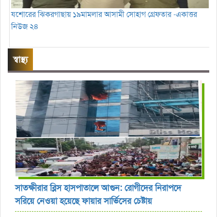
যশোরের ঝিকরগাছায় ১৯মামলার আসামী সোহাগ গ্রেফতার -একাত্তর
নিউজ ২৪
স্বাস্থ্য
সাতক্ষীরার ব্লিস হাসপাতালে আগুন: রোগীদের নিরাপদে
সরিয়ে নেওয়া হয়েছে ফায়ার সার্ভিসের চেষ্টায়