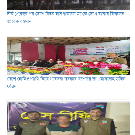
দীর্ঘ ১৭বছর পর দেশে ফিরে হাসপাতালে মা’কে দেখে বাসায় ফিরলেন
তারেক রহমান
দেশে হোমিওপ্যাথি নিয়ে গবেষনা দরকার-যশোরে ডা. মোসলেহ উদ্দিন
ফরিদ