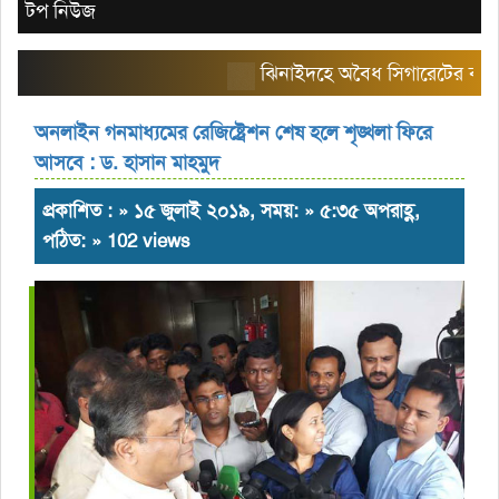
টপ নিউজ
ঝিনাইদহে অবৈধ সিগারেটের বাজার তৈর
অনলাইন গনমাধ্যমের রেজিষ্ট্রেশন শেষ হলে শৃঙ্খলা ফিরে
আসবে : ড. হাসান মাহমুদ
প্রকাশিত : » ১৫ জুলাই ২০১৯, সময়: » ৫:৩৫ অপরাহ্ণ,
পঠিত: » 102 views