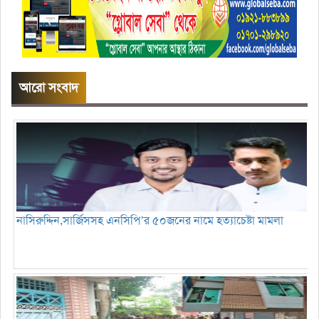
আরো সংবাদ
নাসিরুদ্দিন,সার্জিসসহ এনসিপি’র ৫০জনের নামে হত্যাচেষ্টা মামলা