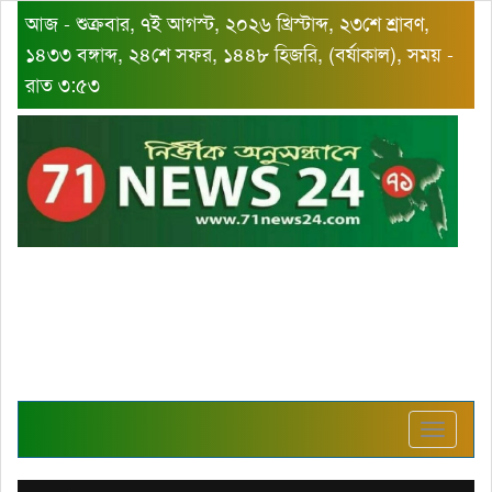
আজ - শুক্রবার, ৭ই আগস্ট, ২০২৬ খ্রিস্টাব্দ, ২৩শে শ্রাবণ,
১৪৩৩ বঙ্গাব্দ, ২৪শে সফর, ১৪৪৮ হিজরি, (বর্ষাকাল), সময় -
রাত ৩:৫৩
Toggle
navigat