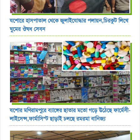
যশোরে হাসপাতাল থেকে জুলাইযোদ্ধার পলায়ন,চিরকুট লিখে
ঘুমের ঔষধ সেবন
যশোর ‎মণিরামপুরে ব্যাঙ্গের ছাতার মতো গড়ে উঠেছে ফার্মেসী-
লাইসেন্স,ফার্মাসিস্ট ছাড়াই চলছে রমরমা বানিজ্য ‎