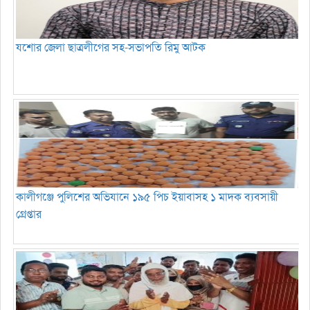
যশোর জেলা ছাত্রলীগের সহ-সভাপতি রিমু আটক
কালীগঞ্জে পুলিশের অভিযানে ১৯৫ পিচ ইয়াবাসহ ১ মাদক ব্যবসায়ী
গ্রেপ্তার