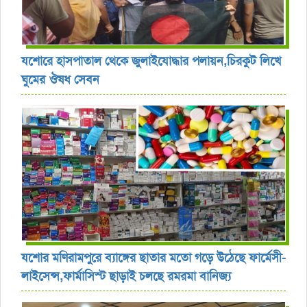
যশোরে হাসপাতাল থেকে জুলাইযোদ্ধার পলায়ন,চিরকুট লিখে
ঘুমের ঔষধ সেবন
যশোর ‎মণিরামপুরে ব্যাঙ্গের ছাতার মতো গড়ে উঠেছে ফার্মেসী-
লাইসেন্স,ফার্মাসিস্ট ছাড়াই চলছে রমরমা বানিজ্য ‎