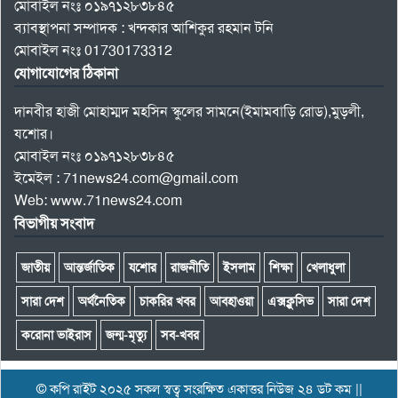
মোবাইল নংঃ ০১৯৭১২৮৩৮৪৫
ব্যাবস্থাপনা সম্পাদক : খন্দকার আশিকুর রহমান টনি
মোবাইল নংঃ 01730173312
যোগাযোগের ঠিকানা
দানবীর হাজী মোহাম্মদ মহসিন স্কুলের সামনে(ইমামবাড়ি রোড),মুড়লী,
যশোর।
মোবাইল নংঃ ০১৯৭১২৮৩৮৪৫
ইমেইল : 71news24.com@gmail.com
Web: www.71news24.com
বিভাগীয় সংবাদ
জাতীয়
আন্তর্জাতিক
যশোর
রাজনীতি
ইসলাম
শিক্ষা
খেলাধুলা
সারা দেশ
অর্থনৈতিক
চাকরির খবর
আবহাওয়া
এক্সক্লুসিভ
সারা দেশ
করোনা ভাইরাস
জন্ম-মৃত্যু
সব-খবর
© কপি রাইট ২০২৫ সকল স্বত্ব সংরক্ষিত একাত্তর নিউজ ২৪ ডট কম ||