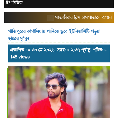
টপ নিউজ
সাতক্ষীরার ব্লিস হাসপাতালে আগুন: রোগীদের ন
গাজিপুরের কাপাসিয়ায় পানিতে ডুবে ইউনিভার্সিটি পড়ুয়া
ছাত্রের মৃ*ত্যু
প্রকাশিত : » ৩০ মে ২০২৬, সময়: » ২:৩৭ পূর্বাহ্ণ, পঠিত: »
145 views