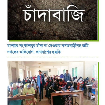
যশোরে সংখ্যালঘুর চাঁদা না দেওয়ায় বসতবাড়ীসহ জমি
দখলের অভিযোগ, প্রাণনাশের হুমকি