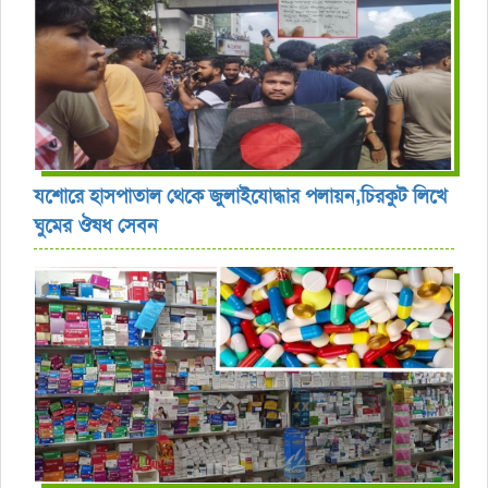
যশোরে হাসপাতাল থেকে জুলাইযোদ্ধার পলায়ন,চিরকুট লিখে
ঘুমের ঔষধ সেবন