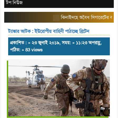
টপ নিউজ
ঝিনাইদহে অবৈধ সিগারেটের বাজার তৈরি
ট্যাঙ্কার আটক : ইউরোপীয় বাহিনী পাঠাচ্ছে ব্রিটেন
প্রকাশিত : » ২৩ জুলাই ২০১৯, সময়: » ১১:২৩ অপরাহ্ণ,
পঠিত: » 83 views