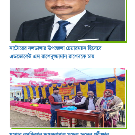
নাটোরের নলডাঙ্গার উপজেলা চেয়ারম্যান হিসেবে
এডভোকেট এম রাশেদুজ্জামান রাশেদকে চায়
যশোর বসুন্দিয়ার জঙ্গলবাধাল মডেল স্কুলের পরীক্ষার