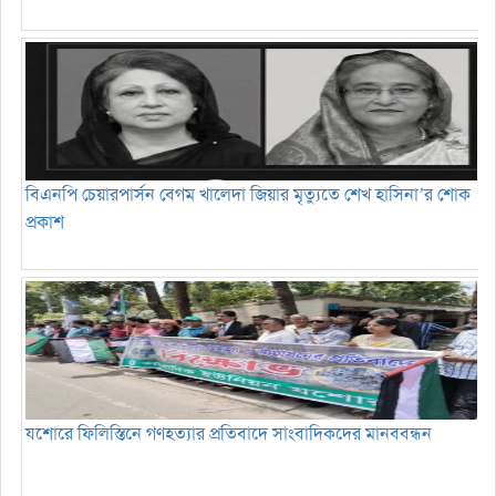
বিএনপি চেয়ারপার্সন বেগম খালেদা জিয়ার মৃত্যুতে শেখ হাসিনা’র শোক
প্রকাশ
যশোরে ফিলিস্তিনে গণহত্যার প্রতিবাদে সাংবাদিকদের মানববন্ধন