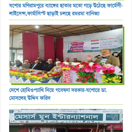
যশোর ‎মণিরামপুরে ব্যাঙ্গের ছাতার মতো গড়ে উঠেছে ফার্মেসী-
লাইসেন্স,ফার্মাসিস্ট ছাড়াই চলছে রমরমা বানিজ্য ‎
দেশে হোমিওপ্যাথি নিয়ে গবেষনা দরকার-যশোরে ডা.
মোসলেহ উদ্দিন ফরিদ