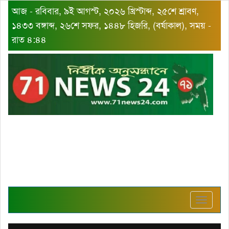
আজ - রবিবার, ৯ই আগস্ট, ২০২৬ খ্রিস্টাব্দ, ২৫শে শ্রাবণ,
১৪৩৩ বঙ্গাব্দ, ২৬শে সফর, ১৪৪৮ হিজরি, (বর্ষাকাল), সময় -
রাত ৪:৪৪
Toggle
navigat