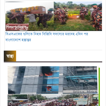
বিএসএফের গুলিতে নিহত বিজিবি সদস্যের মরদেহ ২দিন পর
বাংলাদেশে হস্তান্তর
স্বাস্থ্য