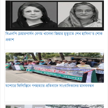
বিএনপি চেয়ারপার্সন বেগম খালেদা জিয়ার মৃত্যুতে শেখ হাসিনা’র শোক
প্রকাশ
যশোরে ফিলিস্তিনে গণহত্যার প্রতিবাদে সাংবাদিকদের মানববন্ধন