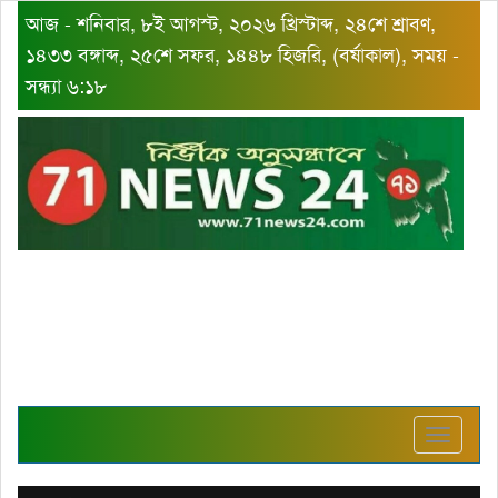
আজ - শনিবার, ৮ই আগস্ট, ২০২৬ খ্রিস্টাব্দ, ২৪শে শ্রাবণ,
১৪৩৩ বঙ্গাব্দ, ২৫শে সফর, ১৪৪৮ হিজরি, (বর্ষাকাল), সময় -
সন্ধ্যা ৬:১৮
Toggle
navigat