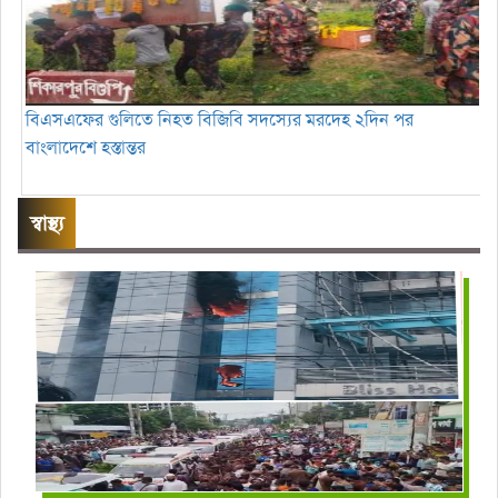
বিএসএফের গুলিতে নিহত বিজিবি সদস্যের মরদেহ ২দিন পর
বাংলাদেশে হস্তান্তর
স্বাস্থ্য