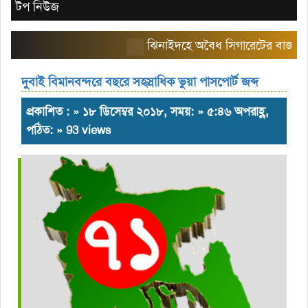
টপ নিউজ
ঝিনাইদহে অবৈধ সিগারেটের বাজার তৈরি ক
দুবাই বিমানবন্দরে বছরে সহস্রাধিক ভুয়া পাসপোর্ট জব্দ
প্রকাশিত : » ১৮ ডিসেম্বর ২০১৮, সময়: » ৫:৪৬ অপরাহ্ণ,
পঠিত: » 93 views