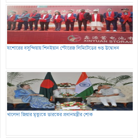
যশোরের বসুন্দিয়ায় শিনইয়ান স্টোরেজ লিমিটেডের শুভ উদ্বোধন
খালেদা জিয়ার মৃত্যুতে ভারতের প্রধানমন্ত্রীর শোক