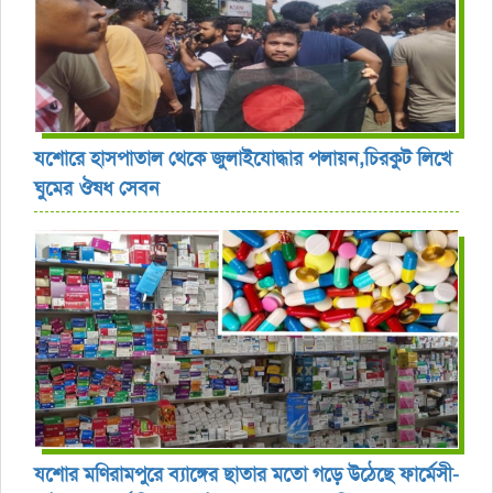
যশোরে হাসপাতাল থেকে জুলাইযোদ্ধার পলায়ন,চিরকুট লিখে
ঘুমের ঔষধ সেবন
যশোর ‎মণিরামপুরে ব্যাঙ্গের ছাতার মতো গড়ে উঠেছে ফার্মেসী-