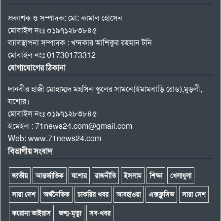
প্রকাশক ও সম্পাদক: মো: কামাল হোসেন
মোবাইল নংঃ ০১৯৭১২৮৩৮৪৫
ব্যাবস্থাপনা সম্পাদক : খন্দকার আশিকুর রহমান টনি
মোবাইল নংঃ 01730173312
যোগাযোগের ঠিকানা
দানবীর হাজী মোহাম্মদ মহসিন স্কুলের সামনে(ইমামবাড়ি রোড),মুড়লী,
যশোর।
মোবাইল নংঃ ০১৯৭১২৮৩৮৪৫
ইমেইল : 71news24.com@gmail.com
Web: www.71news24.com
বিভাগীয় সংবাদ
জাতীয়
আন্তর্জাতিক
যশোর
রাজনীতি
ইসলাম
শিক্ষা
খেলাধুলা
সারা দেশ
অর্থনৈতিক
চাকরির খবর
আবহাওয়া
এক্সক্লুসিভ
সারা দেশ
করোনা ভাইরাস
জন্ম-মৃত্যু
সব-খবর