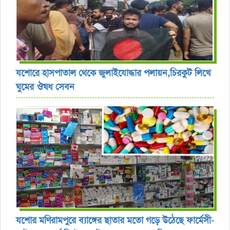
যশোরে হাসপাতাল থেকে জুলাইযোদ্ধার পলায়ন,চিরকুট লিখে
ঘুমের ঔষধ সেবন
যশোর ‎মণিরামপুরে ব্যাঙ্গের ছাতার মতো গড়ে উঠেছে ফার্মেসী-