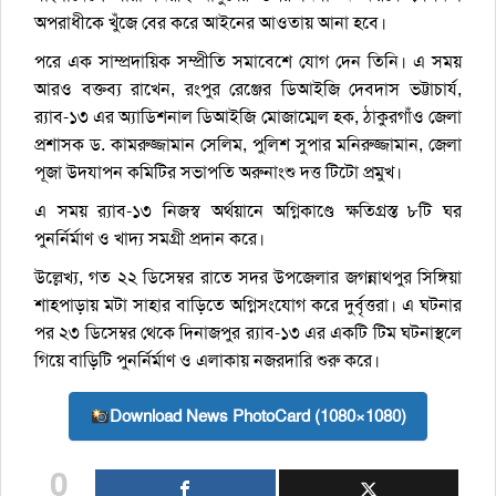
অপরাধীকে খুঁজে বের করে আইনের আওতায় আনা হবে।
পরে এক সাম্প্রদায়িক সম্প্রীতি সমাবেশে যোগ দেন তিনি। এ সময়
আরও বক্তব্য রাখেন, রংপুর রেঞ্জের ডিআইজি দেবদাস ভট্টাচার্য,
র‌্যাব-১৩ এর অ্যাডিশনাল ডিআইজি মোজাম্মেল হক, ঠাকুরগাঁও জেলা
প্রশাসক ড. কামরুজ্জামান সেলিম, পুলিশ সুপার মনিরুজ্জামান, জেলা
পূজা উদযাপন কমিটির সভাপতি অরুনাংশু দত্ত টিটো প্রমুখ।
এ সময় র‌্যাব-১৩ নিজস্ব অর্থয়ানে অগ্নিকাণ্ডে ক্ষতিগ্রস্ত ৮টি ঘর
পুনর্নির্মাণ ও খাদ্য সমগ্রী প্রদান করে।
উল্লেখ্য, গত ২২ ডিসেম্বর রাতে সদর উপজেলার জগন্নাথপুর সিঙ্গিয়া
শাহপাড়ায় মটা সাহার বাড়িতে অগ্নিসংযোগ করে দুর্বৃত্তরা। এ ঘটনার
পর ২৩ ডিসেম্বর থেকে দিনাজপুর র‌্যাব-১৩ এর একটি টিম ঘটনাস্থলে
গিয়ে বাড়িটি পুনর্নির্মাণ ও এলাকায় নজরদারি শুরু করে।
Download News PhotoCard (1080×1080)
0