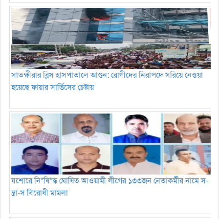
সাতক্ষীরার ব্লিস হাসপাতালে আগুন: রোগীদের নিরাপদে সরিয়ে নেওয়া
হয়েছে ফায়ার সার্ভিসের চেষ্টায়
যশোরে নি*ষি*দ্ধ ঘোষিত আওয়ামী লীগের ১৩৩জন নেতাকর্মীর নামে স-
ন্ত্রা-স বিরোধী মামলা