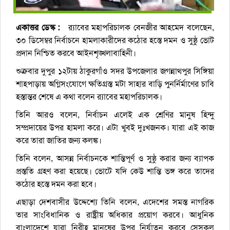
একাত্তর ডেস্ক :
র‌্যাবের মহাপরিচালক বেনজীর আহমেদ বলেছেন,
৩০ ডিসেম্বর নির্বাচনে হামলাকারীদের কঠোর হস্তে দমন ও সুষ্ঠু ভোট
প্রদান নিশ্চিত করবে আইনশৃঙ্খলাবাহিনী।
শুক্রবার দুপুর ১২টায় ঠাকুরগাঁও সদর উপজেলার জগন্নাথপুর সিঙ্গিয়া
শাহপাড়ায় অগ্নিসংযোগে ক্ষতিগ্রস্ত মটা সাহার বাড়ি পুনর্নির্মাণের চাবি
হস্তান্তর শেষে এ কথা বলেন র‌্যাবের মহাপরিচালক।
তিনি আরও বলেন, নির্বাচন এলেই এক শ্রেণির মানুষ হিন্দু
সম্প্রদায়ের উপর হামলা করে। এটা খুবই দুঃখজনক। যারা এই কাজ
করে তারা জাতির জন্য কলঙ্ক।
তিনি বলেন, আসন্ন নির্বাচনকে শান্তিপূর্ণ ও সুষ্ঠু করার জন্য ব্যাপক
প্রস্ততি গ্রহণ করা হয়েছে। ভোটে যদি কেউ শান্তি ভঙ্গ করে তাদের
কঠোর হস্তে দমন করা হবে।
এছাড়া দেশবাসীর উদ্দেশ্যে তিনি বলেন, এদেশের সমস্ত নাগরিক
তার সাংবিধানিক ও রাষ্ট্রীয় অধিকার প্রয়োগ করবে। আধুনিক
বাংলাদেশে যারা নিরীহ মানুষের উপর নির্যাতন করবে সেসকল