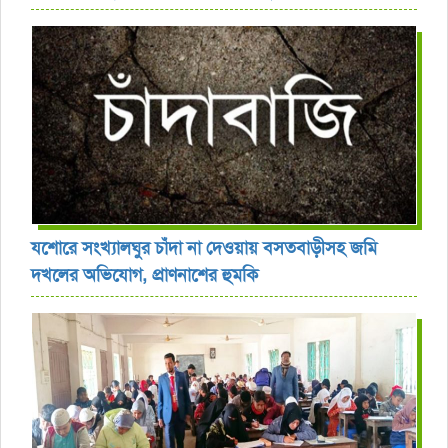
যশোরে সংখ্যালঘুর চাঁদা না দেওয়ায় বসতবাড়ীসহ জমি
দখলের অভিযোগ, প্রাণনাশের হুমকি