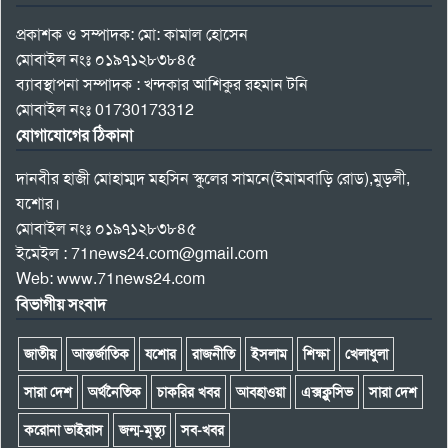
প্রকাশক ও সম্পাদক: মো: কামাল হোসেন
মোবাইল নংঃ ০১৯৭১২৮৩৮৪৫
ব্যাবস্থাপনা সম্পাদক : খন্দকার আশিকুর রহমান টনি
মোবাইল নংঃ 01730173312
যোগাযোগের ঠিকানা
দানবীর হাজী মোহাম্মদ মহসিন স্কুলের সামনে(ইমামবাড়ি রোড),মুড়লী,
যশোর।
মোবাইল নংঃ ০১৯৭১২৮৩৮৪৫
ইমেইল : 71news24.com@gmail.com
Web: www.71news24.com
বিভাগীয় সংবাদ
জাতীয়
আন্তর্জাতিক
যশোর
রাজনীতি
ইসলাম
শিক্ষা
খেলাধুলা
সারা দেশ
অর্থনৈতিক
চাকরির খবর
আবহাওয়া
এক্সক্লুসিভ
সারা দেশ
করোনা ভাইরাস
জন্ম-মৃত্যু
সব-খবর