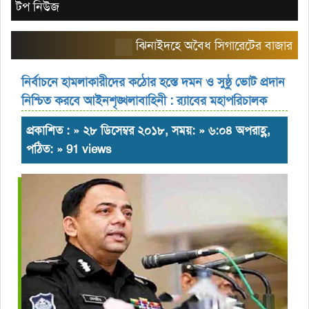
টপ নিউজ
ঝিনাইদহে অবৈধ সিগারেটের বাজার তৈরি কর
নির্বাচনে হামলাকারীদের কঠোর হস্তে দমন ও সুষ্ঠু ভোট প্রদান
নিশ্চিত করবে আইনশৃঙ্খলাবাহিনী : র‌্যাবের মহাপরিচালক
প্রকাশিত : » ২৮ ডিসেম্বর ২০১৮, সময়: » ৬:০৪ অপরাহ্ণ,
পঠিত: » 91 views