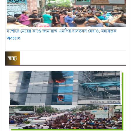
যশোরে মেয়ের কাণ্ডে জামায়াত এমপির বাসভবন ঘেরাও, মহাসড়ক
অবরোধ
স্বাস্থ্য