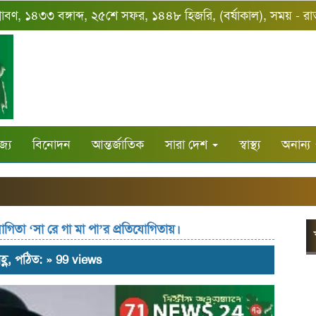
্রাবণ, ১৪৩৩ বঙ্গাব্দ, ২৫শে সফর, ১৪৪৮ হিজরি, (বর্ষাকাল), সময় - র
জ্য
বিনোদন
আন্তর্জাতিক
সারা দেশ
স্বাস্থ্য
অনান্য
োগিতা ‘সা রে গা মা পা’র প্রতিযোগিতায়।
হ্ণ, পঠিত: » 99 views