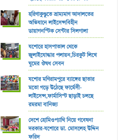
হরিণাকুণ্ডুতে ভ্রাম্যমাণ আদালতের
অভিযানে লাইসেন্সবিহীন
ডায়াগনস্টিক সেন্টার সিলগালা
যশোরে হাসপাতাল থেকে
জুলাইযোদ্ধার পলায়ন,চিরকুট লিখে
ঘুমের ঔষধ সেবন
যশোর ‎মণিরামপুরে ব্যাঙ্গের ছাতার
মতো গড়ে উঠেছে ফার্মেসী-
লাইসেন্স,ফার্মাসিস্ট ছাড়াই চলছে
রমরমা বানিজ্য ‎
দেশে হোমিওপ্যাথি নিয়ে গবেষনা
দরকার-যশোরে ডা. মোসলেহ উদ্দিন
ফরিদ