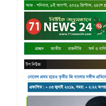
আজ - শনিবার, ৮ই আগস্ট, ২০২৬ খ্রিস্টাব্দ, ২৪শে শ
প্রচ্ছদ
জাতীয়
রাজনীতি
অর্থ ও বাণি
টপ নিউজ
নোবেল প্রথম হয়েও তৃতীয় জি বাংলার সঙ্গীত প্রতিয
প্রকাশিত : » ০৩ জুলাই ২০১৯, সময়: » ২:২২ অপরা