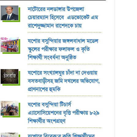
নাটোরের নলডাঙ্গার উপজেলা
চেয়ারম্যান হিসেবে এডভোকেট এম
রাশেদুজ্জামান রাশেদকে চায়
যশোর বসুন্দিয়ার জঙ্গলবাধাল মডেল
স্কুলের পরীক্ষার ফলাফল ও কৃতি
শিক্ষার্থী সংবর্ধনা অনুষ্ঠিত
যশোরে সংখ্যালঘুর চাঁদা না দেওয়ায়
বসতবাড়ীসহ জমি দখলের অভিযোগ,
প্রাণনাশের হুমকি
যশোর বসুন্দিয়া টিচার্স
এ্যাসোসিয়েশনের বৃত্তি পরীক্ষায় ৮২৯
শিক্ষার্থীর অংশগ্রহণ
যশোরে বিবেক’র কৃতি শিক্ষার্থীদের