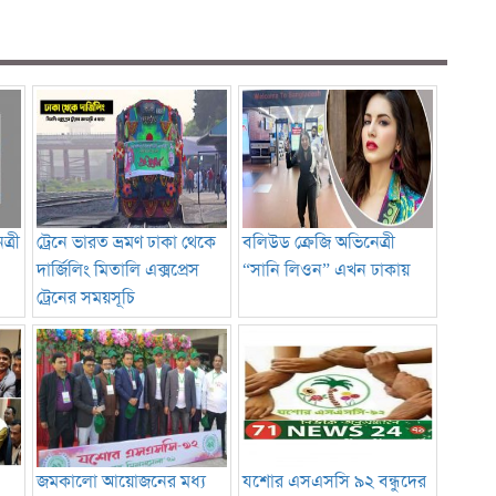
্রী
ট্রেনে ভারত ভ্রমণ ঢাকা থেকে
বলিউড ক্রেজি অভিনেত্রী
দার্জিলিং মিতালি এক্সপ্রেস
“সানি লিওন” এখন ঢাকায়
ট্রেনের সময়সূচি
জমকালো আয়োজনের মধ্য
যশোর এসএসসি ৯২ বন্ধুদের