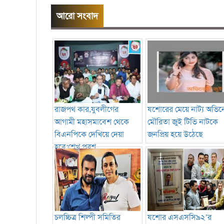
আরো সংবাদ
রাজপথ কার,যুবলীগের
যশোরের মেয়ে নাট্য অভিনেত
আগামী মহাসমাবেশ থেকে
মৌরিতা জুই টিভি নাটকে
বিএনপিকে দেখিয়ে দেয়া
জনপ্রিয় হয়ে উঠেছে
হবে:শেখ পরশ
চলচ্চিত্র শিল্পী সমিতির
যশোর এসএসসি৯২’র