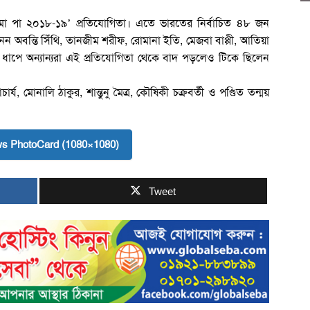
া মা পা ২০১৮-১৯’ প্রতিযোগিতা। এতে ভারতের নির্বাচিত ৪৮ জন
অবন্তি সিঁথি, তানজীম শরীফ, রোমানা ইতি, মেজবা বাপ্পী, আতিয়া
 ধাপে অন্যান্যরা এই প্রতিযোগিতা থেকে বাদ পড়লেও টিকে ছিলেন
, মোনালি ঠাকুর, শান্তুনু মৈত্র, কৌষিকী চক্রবর্তী ও পণ্ডিত তন্ময়
s PhotoCard (1080×1080)
Tweet