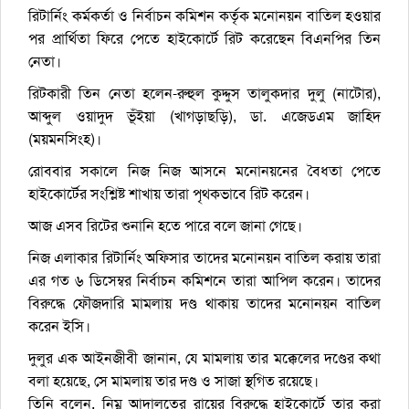
রিটার্নিং কর্মকর্তা ও নির্বাচন কমিশন কর্তৃক মনোনয়ন বাতিল হওয়ার
পর প্রার্থিতা ফিরে পেতে হাইকোর্টে রিট করেছেন বিএনপির তিন
নেতা।
রিটকারী তিন নেতা হলেন-রুহুল কুদ্দুস তালুকদার দুলু (নাটোর),
আব্দুল ওয়াদুদ ভূঁইয়া (খাগড়াছড়ি), ডা. এজেডএম জাহিদ
(ময়মনসিংহ)।
রোববার সকালে নিজ নিজ আসনে মনোনয়নের বৈধতা পেতে
হাইকোর্টের সংশ্লিষ্ট শাখায় তারা পৃথকভাবে রিট করেন।
আজ এসব রিটের শুনানি হতে পারে বলে জানা গেছে।
নিজ এলাকার রিটার্নিং অফিসার তাদের মনোনয়ন বাতিল করায় তারা
এর গত ৬ ডিসেম্বর নির্বাচন কমিশনে তারা আপিল করেন। তাদের
বিরুদ্ধে ফৌজদারি মামলায় দণ্ড থাকায় তাদের মনোনয়ন বাতিল
করেন ইসি।
দুলুর এক আইনজীবী জানান, যে মামলায় তার মক্কেলের দণ্ডের কথা
বলা হয়েছে, সে মামলায় তার দণ্ড ও সাজা স্থগিত রয়েছে।
তিনি বলেন, নিম্ন আদালতের রায়ের বিরুদ্ধে হাইকোর্টে তার করা