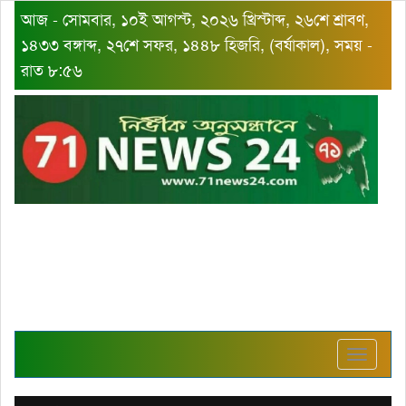
আজ - সোমবার, ১০ই আগস্ট, ২০২৬ খ্রিস্টাব্দ, ২৬শে শ্রাবণ,
১৪৩৩ বঙ্গাব্দ, ২৭শে সফর, ১৪৪৮ হিজরি, (বর্ষাকাল), সময় -
রাত ৮:৫৬
Toggle
navigat