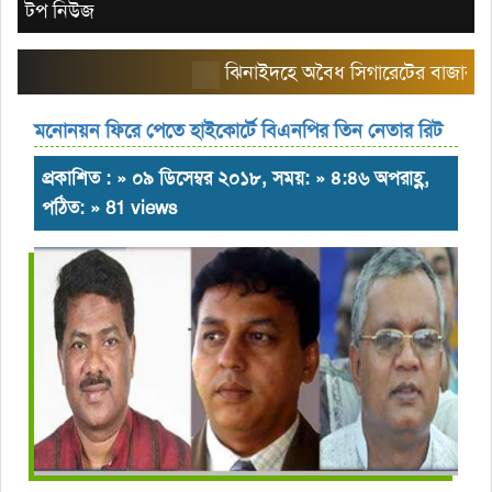
টপ নিউজ
ঝিনাইদহে অবৈধ সিগারেটের বাজার তৈরি কর
মনোনয়ন ফিরে পেতে হাইকোর্টে বিএনপির তিন নেতার রিট
প্রকাশিত : » ০৯ ডিসেম্বর ২০১৮, সময়: » ৪:৪৬ অপরাহ্ণ,
পঠিত: » 81 views