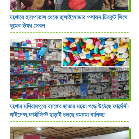
যশোরে হাসপাতাল থেকে জুলাইযোদ্ধার পলায়ন,চিরকুট লিখে
ঘুমের ঔষধ সেবন
যশোর ‎মণিরামপুরে ব্যাঙ্গের ছাতার মতো গড়ে উঠেছে ফার্মেসী-
লাইসেন্স,ফার্মাসিস্ট ছাড়াই চলছে রমরমা বানিজ্য ‎