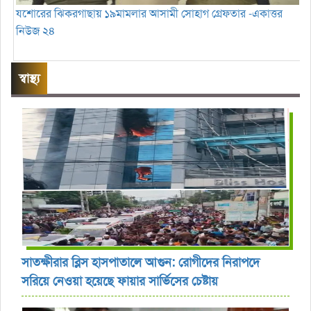
যশোরের ঝিকরগাছায় ১৯মামলার আসামী সোহাগ গ্রেফতার -একাত্তর
নিউজ ২৪
স্বাস্থ্য
সাতক্ষীরার ব্লিস হাসপাতালে আগুন: রোগীদের নিরাপদে
সরিয়ে নেওয়া হয়েছে ফায়ার সার্ভিসের চেষ্টায়