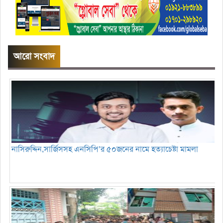
আরো সংবাদ
নাসিরুদ্দিন,সার্জিসসহ এনসিপি’র ৫০জনের নামে হত্যাচেষ্টা মামলা