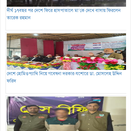
দীর্ঘ ১৭বছর পর দেশে ফিরে হাসপাতালে মা’কে দেখে বাসায় ফিরলেন
তারেক রহমান
দেশে হোমিওপ্যাথি নিয়ে গবেষনা দরকার-যশোরে ডা. মোসলেহ উদ্দিন
ফরিদ