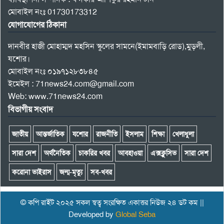
মোবাইল নংঃ 01730173312
যোগাযোগের ঠিকানা
দানবীর হাজী মোহাম্মদ মহসিন স্কুলের সামনে(ইমামবাড়ি রোড),মুড়লী,
যশোর।
মোবাইল নংঃ ০১৯৭১২৮৩৮৪৫
ইমেইল : 71news24.com@gmail.com
Web: www.71news24.com
বিভাগীয় সংবাদ
জাতীয়
আন্তর্জাতিক
যশোর
রাজনীতি
ইসলাম
শিক্ষা
খেলাধুলা
সারা দেশ
অর্থনৈতিক
চাকরির খবর
আবহাওয়া
এক্সক্লুসিভ
সারা দেশ
করোনা ভাইরাস
জন্ম-মৃত্যু
সব-খবর
© কপি রাইট ২০২৫ সকল স্বত্ব সংরক্ষিত একাত্তর নিউজ ২৪ ডট কম ||
Developed by
Global Seba