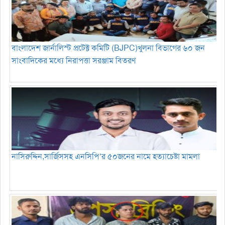
বাংলাদেশ জার্নালিস্ট প্রটেক্ট কমিটি (BJPC)খুলনা বিভাগের ৬০ জন
সাংবাদিকের মধ্যে নিরাপত্তা সরঞ্জাম বিতরণ
নাসিরুদ্দিন,সার্জিসসহ এনসিপি’র ৫০জনের নামে হত্যাচেষ্টা মামলা