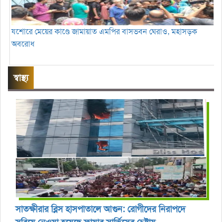
যশোরে মেয়ের কাণ্ডে জামায়াত এমপির বাসভবন ঘেরাও, মহাসড়ক
অবরোধ
স্বাস্থ্য
সাতক্ষীরার ব্লিস হাসপাতালে আগুন: রোগীদের নিরাপদে