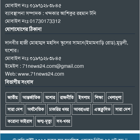
মোবাইল নংঃ ০১৯৭১২৮৩৮৪৫
ব্যাবস্থাপনা সম্পাদক : খন্দকার আশিকুর রহমান টনি
মোবাইল নংঃ 01730173312
যোগাযোগের ঠিকানা
দানবীর হাজী মোহাম্মদ মহসিন স্কুলের সামনে(ইমামবাড়ি রোড),মুড়লী,
যশোর।
মোবাইল নংঃ ০১৯৭১২৮৩৮৪৫
ইমেইল : 71news24.com@gmail.com
Web: www.71news24.com
বিভাগীয় সংবাদ
জাতীয়
আন্তর্জাতিক
যশোর
রাজনীতি
ইসলাম
শিক্ষা
খেলাধুলা
সারা দেশ
অর্থনৈতিক
চাকরির খবর
আবহাওয়া
এক্সক্লুসিভ
সারা দেশ
করোনা ভাইরাস
জন্ম-মৃত্যু
সব-খবর