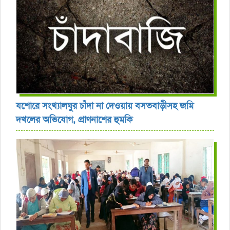
যশোরে সংখ্যালঘুর চাঁদা না দেওয়ায় বসতবাড়ীসহ জমি
দখলের অভিযোগ, প্রাণনাশের হুমকি