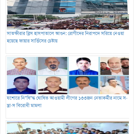
সাতক্ষীরার ব্লিস হাসপাতালে আগুন: রোগীদের নিরাপদে সরিয়ে নেওয়া
হয়েছে ফায়ার সার্ভিসের চেষ্টায়
যশোরে নি*ষি*দ্ধ ঘোষিত আওয়ামী লীগের ১৩৩জন নেতাকর্মীর নামে স-
ন্ত্রা-স বিরোধী মামলা