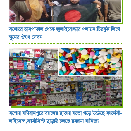
যশোরে হাসপাতাল থেকে জুলাইযোদ্ধার পলায়ন,চিরকুট লিখে
ঘুমের ঔষধ সেবন
যশোর ‎মণিরামপুরে ব্যাঙ্গের ছাতার মতো গড়ে উঠেছে ফার্মেসী-
লাইসেন্স,ফার্মাসিস্ট ছাড়াই চলছে রমরমা বানিজ্য ‎