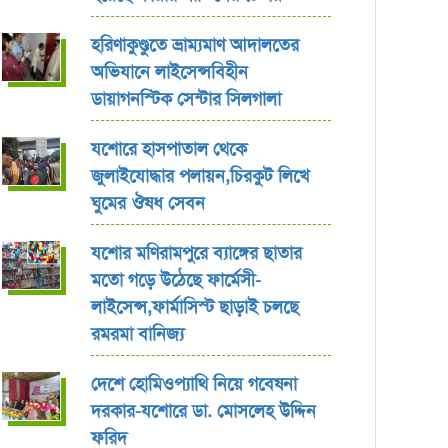
হরিণাকুণ্ডুতে ভ্রাম্যমাণ আদালতের
অভিযানে লাইসেন্সবিহীন
ডায়াগনস্টিক সেন্টার সিলগালা
যশোরে হাসপাতাল থেকে
জুলাইযোদ্ধার পলায়ন,চিরকুট লিখে
ঘুমের ঔষধ সেবন
যশোর ‎মণিরামপুরে ব্যাঙ্গের ছাতার
মতো গড়ে উঠেছে ফার্মেসী-
লাইসেন্স,ফার্মাসিস্ট ছাড়াই চলছে
রমরমা বানিজ্য ‎
দেশে হোমিওপ্যাথি নিয়ে গবেষনা
দরকার-যশোরে ডা. মোসলেহ উদ্দিন
ফরিদ