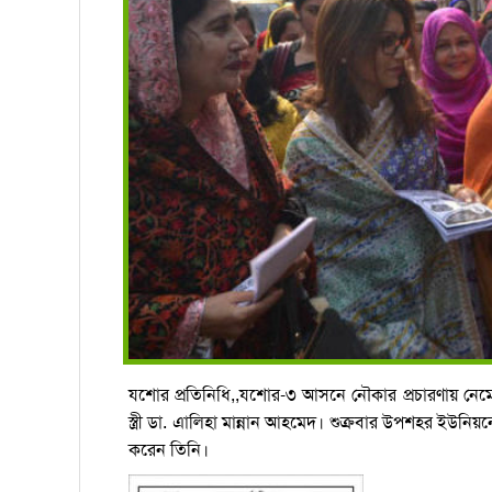
যশোর প্রতিনিধি,,যশোর-৩ আসনে নৌকার প্রচারণায় নেমেছ
স্ত্রী ডা. এালিহা মান্নান আহমেদ। শুক্রবার উপশহর ইউনি
করেন তিনি।