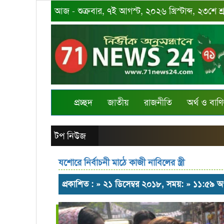
আজ - শুক্রবার, ৭ই আগস্ট, ২০২৬ খ্রিস্টাব্দ, ২৩শে 
প্রচ্ছদ
জাতীয়
রাজনীতি
অর্থ ও বাণি
টপ নিউজ
যশোরে নির্বাচনী মাঠে কাজী নাবিলের স্ত্রী
প্রকাশিত : » ২১ ডিসেম্বর ২০১৮, সময়: » ১১:৫৯ অ