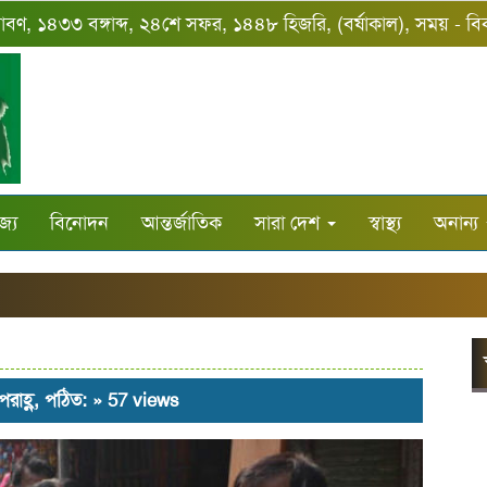
শ্রাবণ, ১৪৩৩ বঙ্গাব্দ, ২৪শে সফর, ১৪৪৮ হিজরি, (বর্ষাকাল), সময় - 
জ্য
বিনোদন
আন্তর্জাতিক
সারা দেশ
স্বাস্থ্য
অনান্য
পরাহ্ণ, পঠিত: » 57 views