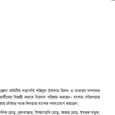
জেলা কমিটির সভাপতি শহিদুল ইসলাম মিলন ও সাধারণ সম্পাদক
ার্থীদের বিজয়ী করতে নিরলস পরিশ্রম করছেন। যশোর পৌরসভায়
কায় নৌকার পক্ষে দিনরাত ব্যাপক গণসংযোগ করছেন।
িনিক মোড়, রেলবাজার, সিঅ্যান্ডবি মোড়, আশ্রম রোড, ইসহক সড়ক,