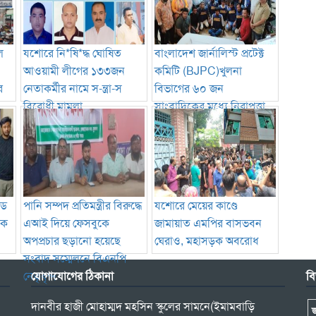
ে
যশোরে নি*ষি*দ্ধ ঘোষিত
বাংলাদেশ জার্নালিস্ট প্রটেক্ট
আওয়ামী লীগের ১৩৩জন
কমিটি (BJPC)খুলনা
র
নেতাকর্মীর নামে স-ন্ত্রা-স
বিভাগের ৬০ জন
বিরোধী মামলা
সাংবাদিকের মধ্যে নিরাপত্তা
সরঞ্জাম বিতরণ
ভিড
পানি সম্পদ প্রতিমন্ত্রীর বিরুদ্ধে
যশোরে মেয়ের কাণ্ডে
টক
এআই দিয়ে ফেসবুকে
জামায়াত এমপির বাসভবন
অপপ্রচার ছড়ানো হয়েছে
ঘেরাও, মহাসড়ক অবরোধ
সংবাদ সম্মেলনে বিএনপি
নেতৃবৃন্দ
যোগাযোগের ঠিকানা
বি
দানবীর হাজী মোহাম্মদ মহসিন স্কুলের সামনে(ইমামবাড়ি