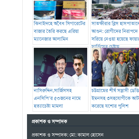
ঝিনাইদহে অবৈধ সিগারেটের
সাতক্ষীরার ব্লিস হাসপাতাল
বাজার তৈরি করছে এরিয়া
আগুন: রোগীদের নিরাপদে
ম্যানেজার আলামিন
সরিয়ে নেওয়া হয়েছে ফায়া
সার্ভিসের চেষ্টায়
নাসিরুদ্দিন,সার্জিসসহ
চট্টগ্রামের শীর্ষ সন্ত্রাসী ডে
এনসিপি’র ৫০জনের নামে
ইমনসহ ৩সহযোগীকে আ
হত্যাচেষ্টা মামলা
করেছে যশোর পুলিশ
প্রকাশক ও সম্পাদক
প্রকাশক ও সম্পাদক: মো: কামাল হোসেন