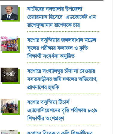
নাটোরের নলডাঙ্গার উপজেলা
চেয়ারম্যান হিসেবে এডভোকেট এম
রাশেদুজ্জামান রাশেদকে চায়
যশোর বসুন্দিয়ার জঙ্গলবাধাল মডেল
স্কুলের পরীক্ষার ফলাফল ও কৃতি
শিক্ষার্থী সংবর্ধনা অনুষ্ঠিত
যশোরে সংখ্যালঘুর চাঁদা না দেওয়ায়
বসতবাড়ীসহ জমি দখলের অভিযোগ,
প্রাণনাশের হুমকি
যশোর বসুন্দিয়া টিচার্স
এ্যাসোসিয়েশনের বৃত্তি পরীক্ষায় ৮২৯
শিক্ষার্থীর অংশগ্রহণ
যশোরে বিবেক’র কৃতি শিক্ষার্থীদের