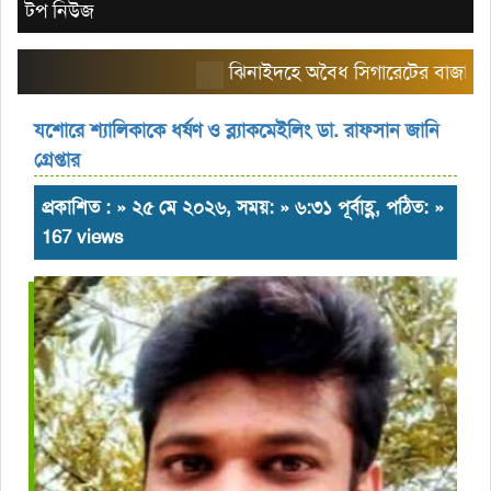
টপ নিউজ
ঝিনাইদহে অবৈধ সিগারেটের বাজার তৈরি কর
যশোরে শ্যালিকাকে ধর্ষণ ও ব্ল্যাকমেইলিং ডা. রাফসান জানি
গ্রেপ্তার
প্রকাশিত : » ২৫ মে ২০২৬, সময়: » ৬:৩১ পূর্বাহ্ণ, পঠিত: »
167 views