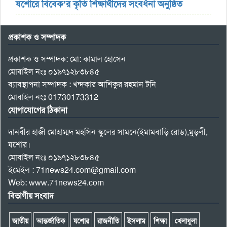
যশোরে বিবেক’র কৃতি শিক্ষার্থীদের সংবর্ধনা অনুষ্ঠিত
প্রকাশক ও সম্পাদক
প্রকাশক ও সম্পাদক: মো: কামাল হোসেন
মোবাইল নংঃ ০১৯৭১২৮৩৮৪৫
ব্যাবস্থাপনা সম্পাদক : খন্দকার আশিকুর রহমান টনি
মোবাইল নংঃ 01730173312
যোগাযোগের ঠিকানা
দানবীর হাজী মোহাম্মদ মহসিন স্কুলের সামনে(ইমামবাড়ি রোড),মুড়লী,
যশোর।
মোবাইল নংঃ ০১৯৭১২৮৩৮৪৫
ইমেইল : 71news24.com@gmail.com
Web: www.71news24.com
বিভাগীয় সংবাদ
জাতীয়
আন্তর্জাতিক
যশোর
রাজনীতি
ইসলাম
শিক্ষা
খেলাধুলা