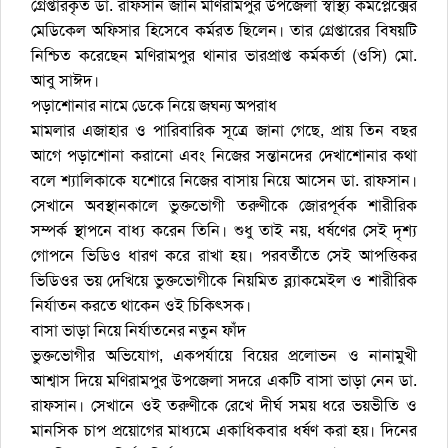
গ্রেপ্তারকৃত ডা. রাফসান জানি মণিরামপুর উপজেলা স্বাস্থ্য কমপ্লেক্সের
মেডিকেল অফিসার হিসেবে কর্মরত ছিলেন। তার গ্রেপ্তারের বিষয়টি
নিশ্চিত করেছেন মণিরামপুর থানার ভারপ্রাপ্ত কর্মকর্তা (ওসি) মো.
আবু সাঈদ।
পড়াশোনার নামে ডেকে নিয়ে জঘন্য অপরাধ
মামলার এজাহার ও পারিবারিক সূত্রে জানা গেছে, প্রায় তিন বছর
আগে পড়াশোনা করানো এবং নিজের সন্তানদের দেখাশোনার কথা
বলে শ্যালিকাকে যশোরে নিজের বাসায় নিয়ে আসেন ডা. রাফসান।
সেখানে অবস্থানকালে ভুক্তভোগী তরুণীকে জোরপূর্বক শারীরিক
সম্পর্ক স্থাপনে বাধ্য করেন তিনি। শুধু তাই নয়, ধর্ষণের সেই দৃশ্য
গোপনে ভিডিও ধারণ করে রাখা হয়। পরবর্তীতে সেই আপত্তিকর
ভিডিওর ভয় দেখিয়ে ভুক্তভোগীকে নিয়মিত ব্ল্যাকমেইল ও শারীরিক
নির্যাতন করতে থাকেন ওই চিকিৎসক।
বাসা ভাড়া নিয়ে নির্যাতনের নতুন ফাঁদ
ভুক্তভোগীর অভিযোগ, একপর্যায়ে বিয়ের প্রলোভন ও নানামুখী
আশ্বাস দিয়ে মণিরামপুর উপজেলা সদরে একটি বাসা ভাড়া নেন ডা.
রাফসান। সেখানে ওই তরুণীকে রেখে দীর্ঘ সময় ধরে ভয়ভীতি ও
মানসিক চাপ প্রয়োগের মাধ্যমে একাধিকবার ধর্ষণ করা হয়। দিনের