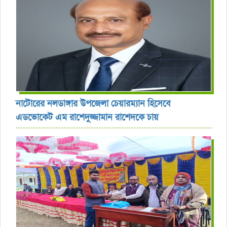
নাটোরের নলডাঙ্গার উপজেলা চেয়ারম্যান হিসেবে
এডভোকেট এম রাশেদুজ্জামান রাশেদকে চায়