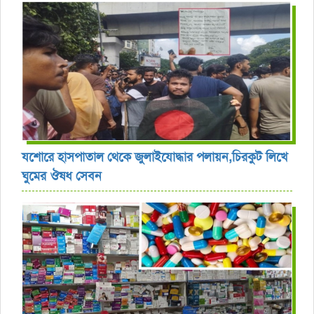
যশোরে হাসপাতাল থেকে জুলাইযোদ্ধার পলায়ন,চিরকুট লিখে
ঘুমের ঔষধ সেবন