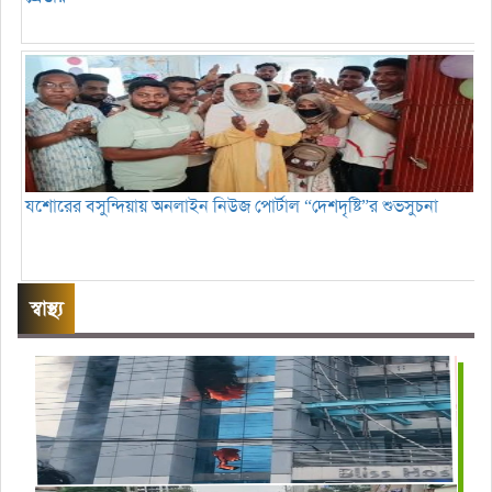
যশোরের বসুন্দিয়ায় অনলাইন নিউজ পোর্টাল “দেশদৃষ্টি”র শুভসুচনা
স্বাস্থ্য