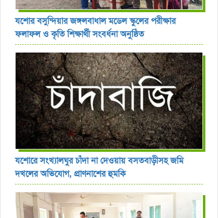
যশোর বসুন্দিয়ার জঙ্গলবাধাল মডেল স্কুলের পরীক্ষার
ফলাফল ও কৃতি শিক্ষার্থী সংবর্ধনা অনুষ্ঠিত
যশোরে সংখ্যালঘুর চাঁদা না দেওয়ায় বসতবাড়ীসহ জমি
দখলের অভিযোগ, প্রাণনাশের হুমকি