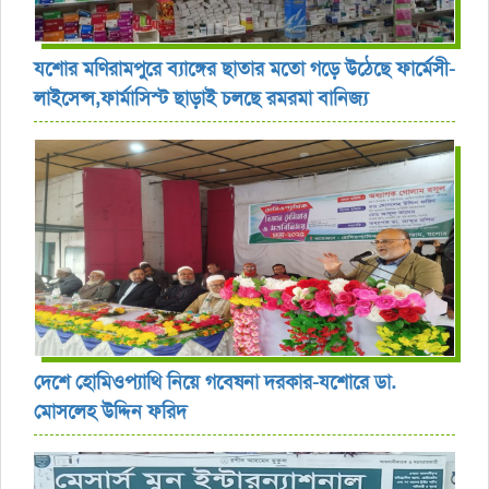
যশোর ‎মণিরামপুরে ব্যাঙ্গের ছাতার মতো গড়ে উঠেছে ফার্মেসী-
লাইসেন্স,ফার্মাসিস্ট ছাড়াই চলছে রমরমা বানিজ্য ‎
দেশে হোমিওপ্যাথি নিয়ে গবেষনা দরকার-যশোরে ডা.
মোসলেহ উদ্দিন ফরিদ