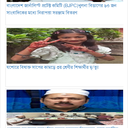
বাংলাদেশ জার্নালিস্ট প্রটেক্ট কমিটি (BJPC)খুলনা বিভাগের ৬০ জন
সাংবাদিকের মধ্যে নিরাপত্তা সরঞ্জাম বিতরণ
যশোরে বিষাক্ত সাপের কামড়ে ৩য় শ্রেণীর শিক্ষার্থীর মৃ/ত্যু