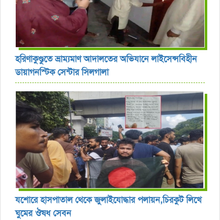
হরিণাকুণ্ডুতে ভ্রাম্যমাণ আদালতের অভিযানে লাইসেন্সবিহীন
ডায়াগনস্টিক সেন্টার সিলগালা
যশোরে হাসপাতাল থেকে জুলাইযোদ্ধার পলায়ন,চিরকুট লিখে
ঘুমের ঔষধ সেবন