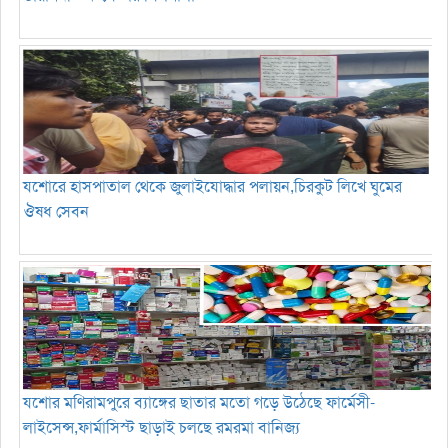
যশোরে হাসপাতাল থেকে জুলাইযোদ্ধার পলায়ন,চিরকুট লিখে ঘুমের
ঔষধ সেবন
যশোর ‎মণিরামপুরে ব্যাঙ্গের ছাতার মতো গড়ে উঠেছে ফার্মেসী-
লাইসেন্স,ফার্মাসিস্ট ছাড়াই চলছে রমরমা বানিজ্য ‎