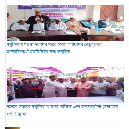
বসুন্দিয়ায় সাংবাদিকদের সাথে ইমাম পরিষদের নেতৃবৃন্দের
মাদকবিরোধী মতবিনিময় সভা অনুষ্ঠিত
যশোর-সদরের বসুন্দিয়া’য় ডায়াগনস্টিক এন্ড কনসালটেন্ট সেন্টারের
শুভ উদ্ভোধন