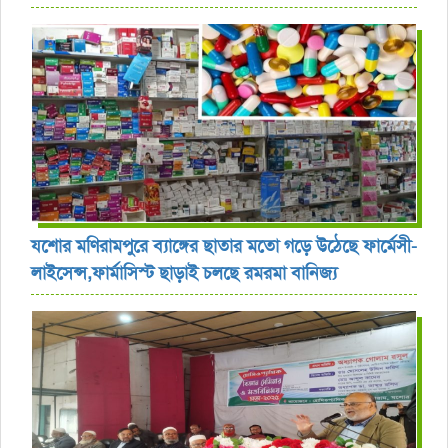
যশোর ‎মণিরামপুরে ব্যাঙ্গের ছাতার মতো গড়ে উঠেছে ফার্মেসী-
লাইসেন্স,ফার্মাসিস্ট ছাড়াই চলছে রমরমা বানিজ্য ‎