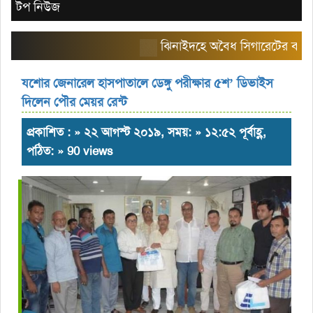
টপ নিউজ
ঝিনাইদহে অবৈধ সিগারেটের বাজার তৈরি
যশোর জেনারেল হাসপাতালে ডেঙ্গু পরীক্ষার ৫শ’ ডিভাইস
দিলেন পৌর মেয়র রেন্ট
প্রকাশিত : » ২২ আগস্ট ২০১৯, সময়: » ১২:৫২ পূর্বাহ্ণ,
পঠিত: » 90 views