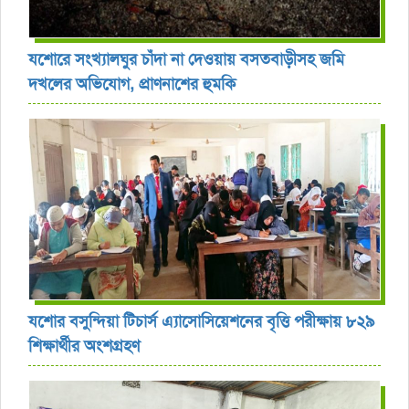
যশোরে সংখ্যালঘুর চাঁদা না দেওয়ায় বসতবাড়ীসহ জমি
দখলের অভিযোগ, প্রাণনাশের হুমকি
যশোর বসুন্দিয়া টিচার্স এ্যাসোসিয়েশনের বৃত্তি পরীক্ষায় ৮২৯
শিক্ষার্থীর অংশগ্রহণ