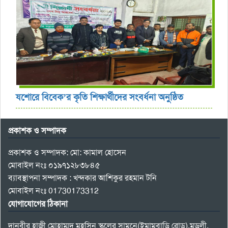
যশোরে বিবেক’র কৃতি শিক্ষার্থীদের সংবর্ধনা অনুষ্ঠিত
প্রকাশক ও সম্পাদক
প্রকাশক ও সম্পাদক: মো: কামাল হোসেন
মোবাইল নংঃ ০১৯৭১২৮৩৮৪৫
ব্যাবস্থাপনা সম্পাদক : খন্দকার আশিকুর রহমান টনি
মোবাইল নংঃ 01730173312
যোগাযোগের ঠিকানা
দানবীর হাজী মোহাম্মদ মহসিন স্কুলের সামনে(ইমামবাড়ি রোড),মুড়লী,