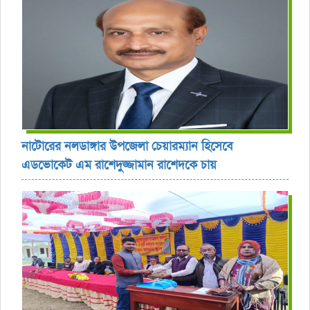
নাটোরের নলডাঙ্গার উপজেলা চেয়ারম্যান হিসেবে
এডভোকেট এম রাশেদুজ্জামান রাশেদকে চায়