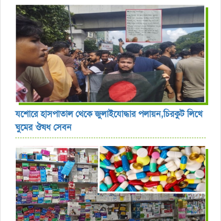
যশোরে হাসপাতাল থেকে জুলাইযোদ্ধার পলায়ন,চিরকুট লিখে
ঘুমের ঔষধ সেবন