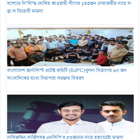
যশোরে নি*ষি*দ্ধ ঘোষিত আওয়ামী লীগের ১৩৩জন নেতাকর্মীর নামে স-
ন্ত্রা-স বিরোধী মামলা
বাংলাদেশ জার্নালিস্ট প্রটেক্ট কমিটি (BJPC)খুলনা বিভাগের ৬০ জন
সাংবাদিকের মধ্যে নিরাপত্তা সরঞ্জাম বিতরণ
নাসিরুদ্দিন,সার্জিসসহ এনসিপি’র ৫০জনের নামে হত্যাচেষ্টা মামলা