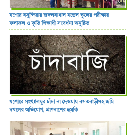
যশোর বসুন্দিয়ার জঙ্গলবাধাল মডেল স্কুলের পরীক্ষার
ফলাফল ও কৃতি শিক্ষার্থী সংবর্ধনা অনুষ্ঠিত
যশোরে সংখ্যালঘুর চাঁদা না দেওয়ায় বসতবাড়ীসহ জমি
দখলের অভিযোগ, প্রাণনাশের হুমকি