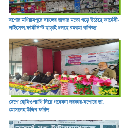
যশোর ‎মণিরামপুরে ব্যাঙ্গের ছাতার মতো গড়ে উঠেছে ফার্মেসী-
লাইসেন্স,ফার্মাসিস্ট ছাড়াই চলছে রমরমা বানিজ্য ‎
দেশে হোমিওপ্যাথি নিয়ে গবেষনা দরকার-যশোরে ডা.
মোসলেহ উদ্দিন ফরিদ