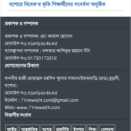
যশোরে বিবেক’র কৃতি শিক্ষার্থীদের সংবর্ধনা অনুষ্ঠিত
প্রকাশক ও সম্পাদক
প্রকাশক ও সম্পাদক: মো: কামাল হোসেন
মোবাইল নংঃ ০১৯৭১২৮৩৮৪৫
ব্যাবস্থাপনা সম্পাদক : খন্দকার আশিকুর রহমান টনি
মোবাইল নংঃ 01730173312
যোগাযোগের ঠিকানা
দানবীর হাজী মোহাম্মদ মহসিন স্কুলের সামনে(ইমামবাড়ি রোড),মুড়লী,
যশোর।
মোবাইল নংঃ ০১৯৭১২৮৩৮৪৫
ইমেইল : 71news24.com@gmail.com
Web: www.71news24.com
বিভাগীয় সংবাদ
জাতীয়
আন্তর্জাতিক
যশোর
রাজনীতি
ইসলাম
শিক্ষা
খেলাধুলা