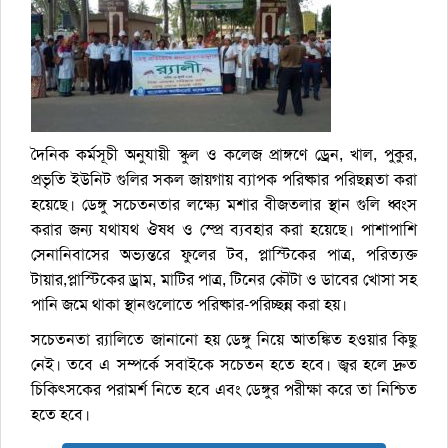
দৈনিক কর্মসূচী অনুযায়ী স্কুল ও কলেজ প্রাঙ্গণে ড্রেন, খাল, পুকুর,
প্রভৃতি ইউনিট গুলির সকল জায়গায় ব্যাপক পরিষ্কার পরিছন্নতা করা
হয়েছে। ডেঙ্গু সচেতনতার লক্ষ্যে মশার বীজতলার স্থান গুলি ধ্বংস
করার জন্য যথাযথ ঔষধ ও স্প্রে ব্যবহার করা হয়েছে। পাশাপাশি
সেনানিবাসের অভ্যন্তরে ফুলের টব, প্লাস্টিকের পাত্র, পরিত্যক্ত
টায়ার,প্লাস্টিকের ড্রাম, মাটির পাত্র, টিনের কৌটা ও ডাবের খোসা সহ
পানি জমে থাকা স্থানগুলোতে পরিষ্কার-পরিচ্ছন্ন করা হয়।
সচেতনতা র‍্যালিতে জানানো হয় ডেঙ্গু নিয়ে আতঙ্কিত হওয়ার কিছু
নেই। তবে এ সম্পর্কে সবাইকে সচেতন হতে হবে। জ্বর হলে দ্রুত
চিকিৎসকের পরামর্শ নিতে হবে এবং ডেঙ্গুর পরীক্ষা করে তা নিশ্চিত
হতে হবে।