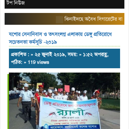
টপ নিউজ
ঝিনাইদহে অবৈধ সিগারেটের বাজার তৈরি 
যশোর সেনানিবাস ও তৎসংলগ্ন এলাকায় ডেঙ্গু প্রতিরোধে
সচেতনতা কর্মসূচি -২০১৯
প্রকাশিত : » ২৫ জুলাই ২০১৯, সময়: » ১:৫২ অপরাহ্ণ,
পঠিত: » 119 views