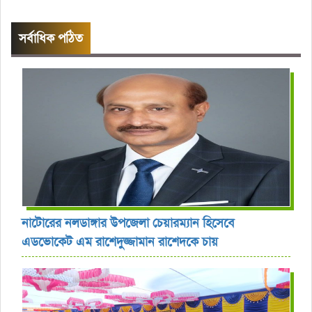
সর্বাধিক পঠিত
নাটোরের নলডাঙ্গার উপজেলা চেয়ারম্যান হিসেবে
এডভোকেট এম রাশেদুজ্জামান রাশেদকে চায়