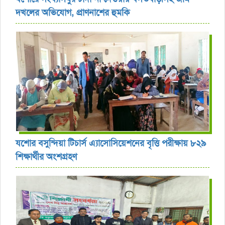
দখলের অভিযোগ, প্রাণনাশের হুমকি
যশোর বসুন্দিয়া টিচার্স এ্যাসোসিয়েশনের বৃত্তি পরীক্ষায় ৮২৯
শিক্ষার্থীর অংশগ্রহণ