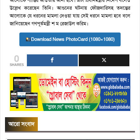
আলোকে শা‌স্তির আওতায় আনা হবে। এটা প্রধানমন্ত্রীর নির্দেশ বলেও
উল্লেখ করেছেন তিনি। আগুনের ঘটনায় ফৌজদা‌রিসহ তদন্তের
আলোকে যে ধরনের মামল‌া দেওয়া যায় সেই ধরনে মামলা হবে ব‌লে‌
জানিয়েছেন গণপূর্তমন্ত্রী শ ম রেজাউল করিম।
Download News PhotoCard (1080×1080)
0
SHARES
আরো সংবাদ