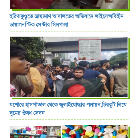
হরিণাকুণ্ডুতে ভ্রাম্যমাণ আদালতের অভিযানে লাইসেন্সবিহীন
ডায়াগনস্টিক সেন্টার সিলগালা
যশোরে হাসপাতাল থেকে জুলাইযোদ্ধার পলায়ন,চিরকুট লিখে
ঘুমের ঔষধ সেবন