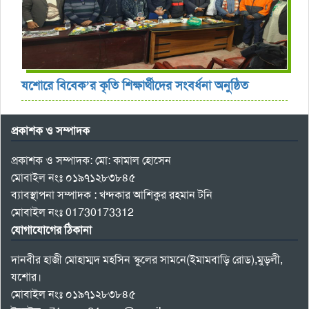
যশোরে বিবেক’র কৃতি শিক্ষার্থীদের সংবর্ধনা অনুষ্ঠিত
প্রকাশক ও সম্পাদক
প্রকাশক ও সম্পাদক: মো: কামাল হোসেন
মোবাইল নংঃ ০১৯৭১২৮৩৮৪৫
ব্যাবস্থাপনা সম্পাদক : খন্দকার আশিকুর রহমান টনি
মোবাইল নংঃ 01730173312
যোগাযোগের ঠিকানা
দানবীর হাজী মোহাম্মদ মহসিন স্কুলের সামনে(ইমামবাড়ি রোড),মুড়লী,
যশোর।
মোবাইল নংঃ ০১৯৭১২৮৩৮৪৫