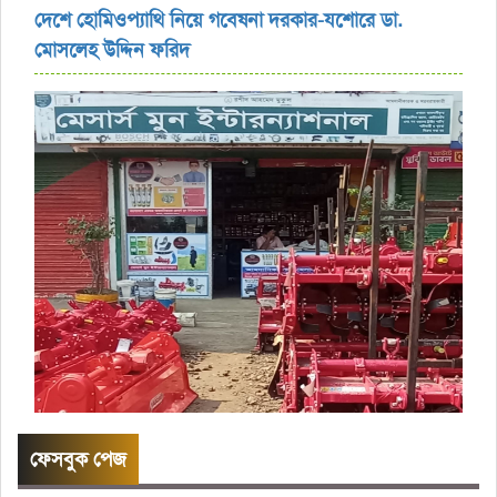
দেশে হোমিওপ্যাথি নিয়ে গবেষনা দরকার-যশোরে ডা.
মোসলেহ উদ্দিন ফরিদ
ফেসবুক পেজ