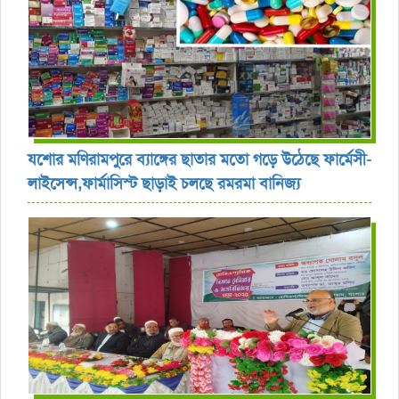
যশোর ‎মণিরামপুরে ব্যাঙ্গের ছাতার মতো গড়ে উঠেছে ফার্মেসী-
লাইসেন্স,ফার্মাসিস্ট ছাড়াই চলছে রমরমা বানিজ্য ‎