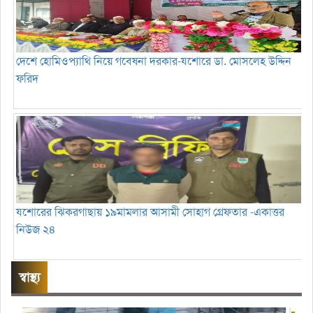
দেশে হোমিওপ্যাথি নিয়ে গবেষনা দরকার-যশোরে ডা. মোসলেহ উদ্দিন
ফরিদ
যশোরের ঝিকরগাছায় ১৯মামলার আসামী সোহাগ গ্রেফতার -একাত্তর
নিউজ ২৪
স্বাস্থ্য