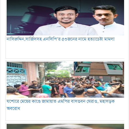
নাসিরুদ্দিন,সার্জিসসহ এনসিপি’র ৫০জনের নামে হত্যাচেষ্টা মামলা
যশোরে মেয়ের কাণ্ডে জামায়াত এমপির বাসভবন ঘেরাও, মহাসড়ক
অবরোধ