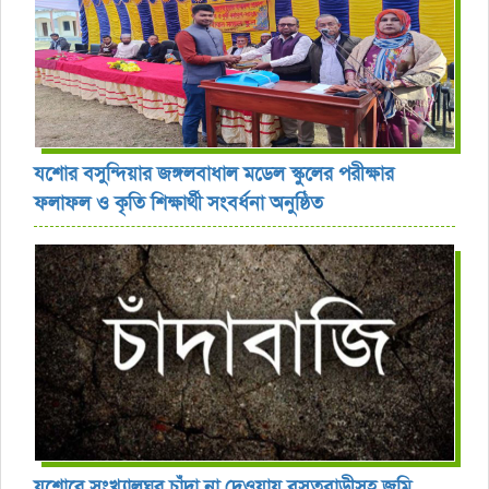
যশোর বসুন্দিয়ার জঙ্গলবাধাল মডেল স্কুলের পরীক্ষার
ফলাফল ও কৃতি শিক্ষার্থী সংবর্ধনা অনুষ্ঠিত
যশোরে সংখ্যালঘুর চাঁদা না দেওয়ায় বসতবাড়ীসহ জমি