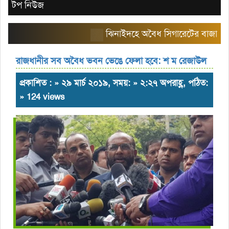
টপ নিউজ
ঝিনাইদহে অবৈধ সিগারেটের বাজার তৈরি ক
রাজধানীর সব অবৈধ ভবন ভেঙে ফেলা হবে: শ ম রেজাউল
প্রকাশিত : » ২৯ মার্চ ২০১৯, সময়: » ২:২৭ অপরাহ্ণ, পঠিত:
» 124 views