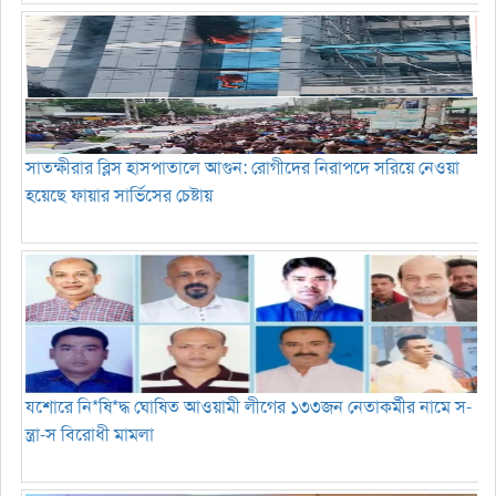
সাতক্ষীরার ব্লিস হাসপাতালে আগুন: রোগীদের নিরাপদে সরিয়ে নেওয়া
হয়েছে ফায়ার সার্ভিসের চেষ্টায়
যশোরে নি*ষি*দ্ধ ঘোষিত আওয়ামী লীগের ১৩৩জন নেতাকর্মীর নামে স-
ন্ত্রা-স বিরোধী মামলা