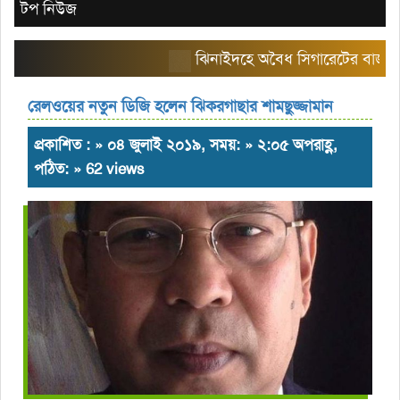
টপ নিউজ
ঝিনাইদহে অবৈধ সিগারেটের বাজার তৈরি 
রেলওয়ের নতুন ডিজি হলেন ঝিকরগাছার শামছুজ্জামান
প্রকাশিত : » ০৪ জুলাই ২০১৯, সময়: » ২:০৫ অপরাহ্ণ,
পঠিত: » 62 views