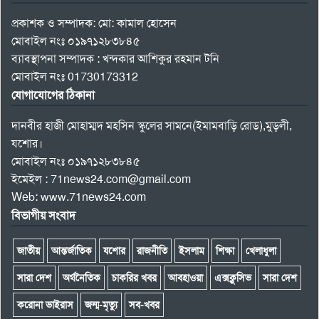
প্রকাশক ও সম্পাদক: মো: কামাল হোসেন
মোবাইল নংঃ ০১৯৭১২৮৩৮৪৫
ব্যাবস্থাপনা সম্পাদক : খন্দকার আশিকুর রহমান টনি
মোবাইল নংঃ 01730173312
যোগাযোগের ঠিকানা
দানবীর হাজী মোহাম্মদ মহসিন স্কুলের সামনে(ইমামবাড়ি রোড),মুড়লী,
যশোর।
মোবাইল নংঃ ০১৯৭১২৮৩৮৪৫
ইমেইল : 71news24.com@gmail.com
Web: www.71news24.com
বিভাগীয় সংবাদ
জাতীয়
আন্তর্জাতিক
যশোর
রাজনীতি
ইসলাম
শিক্ষা
খেলাধুলা
সারা দেশ
অর্থনৈতিক
চাকরির খবর
আবহাওয়া
এক্সক্লুসিভ
সারা দেশ
করোনা ভাইরাস
জন্ম-মৃত্যু
সব-খবর