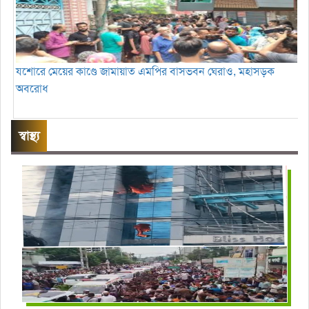
যশোরে মেয়ের কাণ্ডে জামায়াত এমপির বাসভবন ঘেরাও, মহাসড়ক
অবরোধ
স্বাস্থ্য