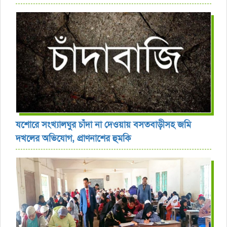
যশোরে সংখ্যালঘুর চাঁদা না দেওয়ায় বসতবাড়ীসহ জমি
দখলের অভিযোগ, প্রাণনাশের হুমকি