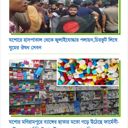
যশোরে হাসপাতাল থেকে জুলাইযোদ্ধার পলায়ন,চিরকুট লিখে
ঘুমের ঔষধ সেবন
যশোর ‎মণিরামপুরে ব্যাঙ্গের ছাতার মতো গড়ে উঠেছে ফার্মেসী-