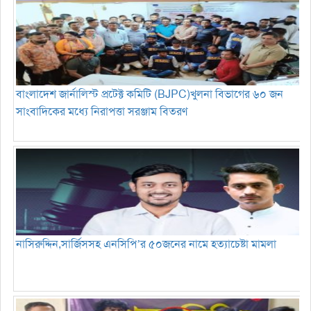
বাংলাদেশ জার্নালিস্ট প্রটেক্ট কমিটি (BJPC)খুলনা বিভাগের ৬০ জন
সাংবাদিকের মধ্যে নিরাপত্তা সরঞ্জাম বিতরণ
নাসিরুদ্দিন,সার্জিসসহ এনসিপি’র ৫০জনের নামে হত্যাচেষ্টা মামলা