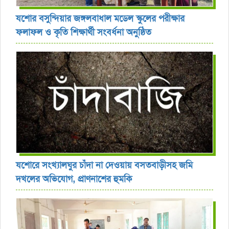
যশোর বসুন্দিয়ার জঙ্গলবাধাল মডেল স্কুলের পরীক্ষার
ফলাফল ও কৃতি শিক্ষার্থী সংবর্ধনা অনুষ্ঠিত
যশোরে সংখ্যালঘুর চাঁদা না দেওয়ায় বসতবাড়ীসহ জমি
দখলের অভিযোগ, প্রাণনাশের হুমকি