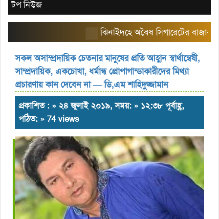
টপ নিউজ
ঝিনাইদহে অবৈধ সিগারেটের বাজার তৈরি করছ
সকল অসাম্প্রদায়িক চেতনার মানুষের প্রতি আহ্বান স্বার্থান্বেষী,
সাম্প্রদায়িক, একচোখা, ধর্মান্ধ প্রোপাগান্ডাকারীদের মিথ্যা
প্রচারণায় কান দেবেন না — ডি,এম শাহিদুজ্জামান
প্রকাশিত : » ২৪ জুলাই ২০১৯, সময়: » ১২:৩৮ পূর্বাহ্ণ,
পঠিত: » 74 views