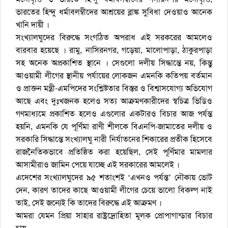
ভারতের হিন্দু ধর্মাবলম্বীদের আশ্রয়ের ব্লাঙ্ক সুবিধা দেওয়াও আনেক
খানি দায়ী ।
সংখ্যালঘুদের বিরু‌দ্ধে সংগ‌ঠিত অপরাধ এই সরক‌রের আম‌লেও
বারবার হ‌য়ে‌ছে । রামু, না‌সিরনগর, গ‌ড়েয়া, মা‌লোপাড়া, ঠাকুরপাড়া
সহ অনেক অপ্রকাশিত স্থানে । সেগুলো দলীয় সিদ্ধা‌ন্তে নয়, কিন্তু
আওয়ামী লী‌গের স্থানীয় পর্যা‌য়ের লে‌াকজন এমন‌কি ক‌তিপয় বর্তমান
ও প্রাক্তন মন্ত্রী-এম‌পি‌দের সং‌শ্লিষ্টতার বিস্তর ও বিশ্বাস‌যোগ্য অ‌ভি‌যোগ
আ‌ছে এবং দুঃখজনক হ‌লেও সত্য আক্রমণকারীদের স্বচিত্র ভিডিও
গণমাধ্যমে প্রকাশিত হলেও এগু‌লোর একটারও বিচার আজ পর্যন্ত
হয়‌নি, এমন‌কি যে পূ‌র্ণিমা রাণী শীলকে বিএন‌পি-জামা‌তের দলীয় ও
সরকা‌রি সিদ্ধা‌ন্তে সংখ্যালঘু নারী নির্যাত‌নের শিকা‌রের প্রতীক হি‌সে‌বে
রাজ‌নৈ‌তিকভা‌বে প্র‌তি‌ষ্ঠিত করা হয়েছিল, সেই পূ‌র্ণিমার মামলার
আসামীরাও জা‌মিন পে‌য়ে যা‌চ্ছে এই সরকা‌রের আম‌লেই ।
এ‌দেশের সংখ্যালঘু‌দের ৯৫ শতাংশই ‘এখনও পর্যন্ত’ নৌকায় ভোট
দেন, কারণ তা‌দের কাছে আওয়ামী লীগের চে‌য়ে ভালো বিকল্প নাই
তাই, সেই জন্যেই কি তাদের বিরুদ্ধে এই আক্রমণ ।
আমরা যেমন প্রিয়া সাহার রাষ্ট্র‌দ্রোহিতা মূলক প্রোপাগান্ডার বিচার