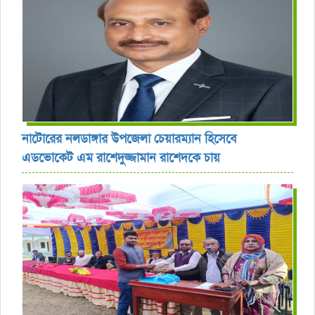
নাটোরের নলডাঙ্গার উপজেলা চেয়ারম্যান হিসেবে
এডভোকেট এম রাশেদুজ্জামান রাশেদকে চায়