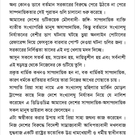
অন্য কোনও ভাবে বর্তমান সরকারের বিরুদ্ধে পেরে উঠতে না পেরে
সাম্পদায়িকতার সেই পুরাতন গুলি চালানো শুরু করেছে ।
আমাদের দেশের গুটিকয়েক মৌলবাদী- জঙ্গি- সাম্প্রদায়িক ব্যক্তি
ব্যতীত সংখ্যাগরিষ্ঠ মানুষ অসাম্প্রদায়িক, কিন্তু বর্তমানে সংখ্যালঘু
নির্যাতনের বেশীর ভাগ ঘটনায় ঘটছে ভুয়া অনলাইন পোটালের
রেফারেন্স দিয়ে ফেসবুকে বারবার পোস্ট দেওয়া ঘটনা গুলির জন্য ।
সরকারের নির্লিপ্ততা তাদের এই নগ্ন খেলায় মদদ দিচ্ছে।
আসুন সকলে সতর্ক হয়, সচেতন হয়, দায়িত্বশীল হয় এবং সর্বনাশী
এই ষড়যন্ত্র থেকে নিজেদের কে গুটিয়ে তুলি ।
প্রকৃত ধার্মিক কখনও সাম্প্রদায়িক হন না, বক ধার্মিকই সাম্প্রদায়িক,
কারণ ধর্মকে হাতিয়ার বানিয়ে তারা নিজের আখের গোছাতে চায় ।
সাম্প্রতি প্রিয়া সাহা নামে এক সংখ্যালঘু মহিলাার মার্কিন মোড়ল
ট্রাম্পের কাছে‌ নিজ দে‌শে সংখ্যালঘু নির্যাতন নি‌য়ে যে না‌লিশ
ক‌রে‌ছেন এ ভি‌ডিওচিত্র আমা‌দের দেশের সাম্প্রদায়িক-অসাম্প্রদায়িক
সকল মানুষ ভাইরাল করে ফেলেছেন ।
এটা অস্বীকার করার উপায় নাই প্রিয়া সাহা জঘন্য কাজ ক‌রে‌ছেন ।
নিজ দে‌শের বিরু‌দ্ধে বি‌দে‌শী সাম্রাজ্যবাদী আ‌ধিপত্যবাদী দখলবাজ
যুদ্ধবাজ একটি রা‌ষ্ট্রের ত‌তো‌ধিক উগ্র খাম‌খেয়ালী ও ধর্মীয় স্বাধীনতায়