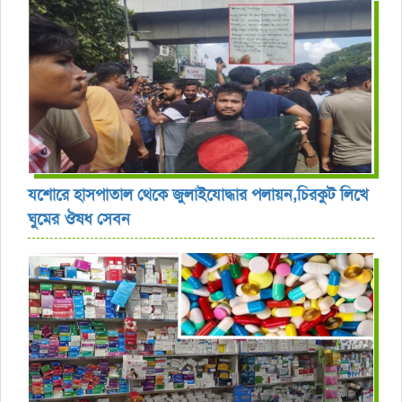
যশোরে হাসপাতাল থেকে জুলাইযোদ্ধার পলায়ন,চিরকুট লিখে
ঘুমের ঔষধ সেবন