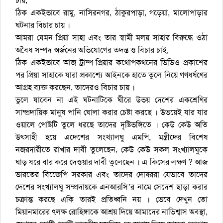
চায়,
‌ঠিক একইভাবে রামু, না‌সিরনগর, ঠাকুরপাড়া, গ‌ড়েয়া, মা‌লোপাড়ার
ঘটনার বিচার চায় ।
আ‌মরা যেমন প্রিয়া সাহা এবং তার স্বামী মলয় সাহার বিরু‌দ্ধে ওঠা
অ‌বৈধ সম্প‌দ অর্জ‌নের অভি‌যো‌গের তদন্ত ও বিচার চাই,
‌ঠিক একইভা‌বে আজ ট্রাম্প-প্রিয়ার ক‌থোপকথ‌নের ভি‌ডিও প্রকা‌শের
পর প্রিয়া সাহা‌কে যারা প্রকা‌শ্যে আইনকে হাতে তুলে নিয়ে গণধর্ষ‌ণের
আগ্রহ ব্যক্ত কর‌ছেন, তা‌দেরও বিচার চায় ।
ভুলে যাবেন না এই ঘটনাটিকে ঘীরে উভয় দেশের একশ্রেণির
সাম্প্রদায়িক মানুষ পানি ঘোলা করার চেষ্টা করছে । উভয়েই যার যার
ওয়ালে পোষ্টটি তুলে ধরছে তাদের দৃষ্টিভঙ্গিতে । কেউ কেউ অতি
উৎসাহী হয়ে এদেশের সংখ্যালঘু এমপি, মন্ত্রীদের বিশেষ
নজরদারীতে রাখার দাবী তুলেছেন, কেউ কেউ সকল সংখ্যালঘুকে
ঘাড় ধরে বার করে দেওয়ার দাবী তুলেছেন । এ কিসের লক্ষণ ? আজ
ভারতের বিজেেপি সরকার এবং তাদের দোষররা যেভাবে তাদের
দেশের সংখ্যালঘু সম্প্রদায়কে এনআরসি’র নামে সেদেশ ছাড়া করার
চক্রান্ত করছে একি তারই প্রতিধ্বনি নয় । ভেবে দেখুন তো
মিয়ানমারের ৭লক্ষ রোহিঙ্গাকে আশ্রয় দিয়ে আমাদের নাভিশ্বাস অবস্থা,