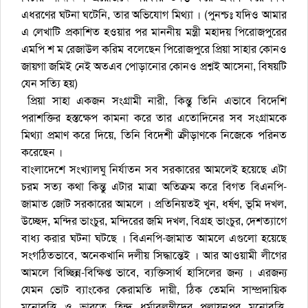
এধরণের ঘটনা ঘটেনি, তার অভিযোগ মিথ্যা । (পুনশ্চঃ যদিও আমার
এ লেখাটি প্রকাশিত হওয়ার পর মাননীয় মন্ত্রী মহাদয় পিরোজপুরের
এমপি শ ম রেজাউল করিম বলেছেন পিরোজপুরে প্রিয়া সাহার কোনও
জায়গা জমিই নেই অতএব পোড়ানোর কোনও প্রশ্নই আসেনা, বিষয়টি
যেন সত্যি হয়)
‌ প্রিয়া সাহা একজন সংগ্রামী নারী, কিন্তু তি‌নি এভা‌বে বি‌দে‌শি
পরাশ‌ক্তির হস্ত‌ক্ষেপ কামনা ক‌রে তার এ‌তো‌দি‌নের সব সংগ্রাম‌কে
মিথ্যা প্রমাণ ক‌রে দি‌য়ে, তিনি বিদেশী ক্রীড়াণকে নিজেকে পরিনত
করেছেন ।
বাংলা‌দে‌শে সংখ্যালঘু নির্যাতন সব সরকা‌রের আম‌লেই হয়েছে এটা
চরম সত্য কথা কিন্তু এটার মাত্রা অতিক্রম করে বিগত বিএনপি-
জামাত জোট সরকারের আমলে । প্র‌তি‌নিয়তই খুন, ধর্ষণ, ভূ‌মি দখল,
উ‌চ্ছেদ, ম‌ন্দির ভাংচুর, ম‌ন্দি‌রের জ‌মি দখল, বিগ্রহ ভাংচুর, দেশত্যা‌গে
বাধ্য করার ঘটনা ঘট‌ছে । বিএন‌পি-জামাত আম‌লে এগু‌লো হ‌য়ে‌ছে
সংগ‌ঠিতভা‌বে, অ‌নেকখা‌নি দলীয় সিদ্ধা‌ন্তেই । আর আওয়ামী লীগের
আমলে বিচ্ছিন্ন-বিক্ষিপ্ত ভাবে, ব্যক্তিসার্থ হাসিলের জন্য । এরজন্য
যেমন ভোট ব্যাংকের কেরামতি দায়ী, ঠিক তেমনি সাম্প্রদায়িক
মনোবৃত্তি ও ভারতে হিন্দু ধর্মাবলম্বীদের পলায়নপর মনোবৃত্তি,