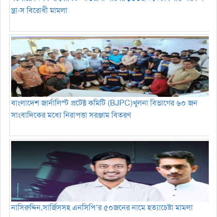
ন্ত্রা-স বিরোধী মামলা
বাংলাদেশ জার্নালিস্ট প্রটেক্ট কমিটি (BJPC)খুলনা বিভাগের ৬০ জন
সাংবাদিকের মধ্যে নিরাপত্তা সরঞ্জাম বিতরণ
নাসিরুদ্দিন,সার্জিসসহ এনসিপি’র ৫০জনের নামে হত্যাচেষ্টা মামলা