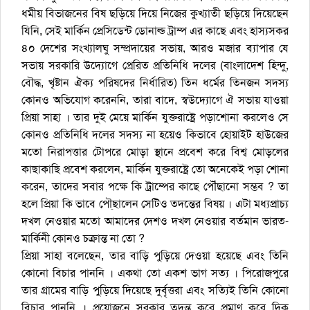
ধমীয় বিভাজনের বিষ ছড়িয়ে দিয়ে নিজের কুখ্যাতী ছড়িয়ে দিয়েছেন
যিনি, সেই মার্কিন প্রেসিডেন্ট ডোনাল্ড ট্রাম্প এর কাছে এবং হাস্যসকর
৪০ দেশের সংখ্যালঘু সম্প্রদায়ের সভায়, আরও মজার ব্যাপার যে
সভায় সরকারি উদ্যোগে প্রেরিত প্রতিনিধি দলের (বাংলাদেশ হিন্দু,
বৌদ্ধ, খৃষ্টান ঐক্য পরিষদের নির্ধারিত) তিন ধর্মের তিনজন সদস্য
কোনও অভিযোগ করেননি, তারা বাদে, স্বউদ্যোগে ঐ সভায় যাওয়া
প্রিয়া সাহা । তার দুই মেয়ে মার্কিন যুক্তরাষ্ট্রে পড়াশোনা করলেও সে
কোনও প্রতিনিধি দলের সদস্য না হয়েও কিভাবে হোয়াইট হাউজের
মতো নিরাপত্তার টোপরে মোড়া স্থানে প্রবেশ করে বিশ্ব মোড়লের
কাছাকাছি প্রবেশ করলেন, মার্কিন যুক্তরাষ্ট্রে তো অনেকেই পড়া শোনা
করেন, তাদের সবার পক্ষে কি ট্রাম্পের কাছে পৌঁছানো সম্ভব ? তা
হলে প্রিয়া কি ভাবে পৌ্ছালেন সেটিও তদন্তের বিষয় । এটা মধ্যপ্রাচ্য
দখল নেওয়ার মতো আমাদের দেশও দখল নেওয়ার বর্তমান ভারত-
মার্কিনী কোনও চক্রান্ত না তো ?
‌প্রিয়া সাহা ব‌লে‌ছেন, তার বা‌ড়ি পু‌ড়ি‌য়ে দেওয়া হ‌য়ে‌ছে এবং তি‌নি
কো‌নো বিচার পান‌নি । একথা তো একশ ভাগ সত্য । পি‌রোজপু‌রে
তার গ্রা‌মের বা‌ড়ি পু‌ড়ি‌য়ে দি‌য়ে‌ছে দুর্বৃত্তরা এবং স‌ত্যিই তি‌নি কো‌নো
বিচার পান‌নি । প্রয়োজনে সরকার তদন্ত করে প্রমাণ করে দিক