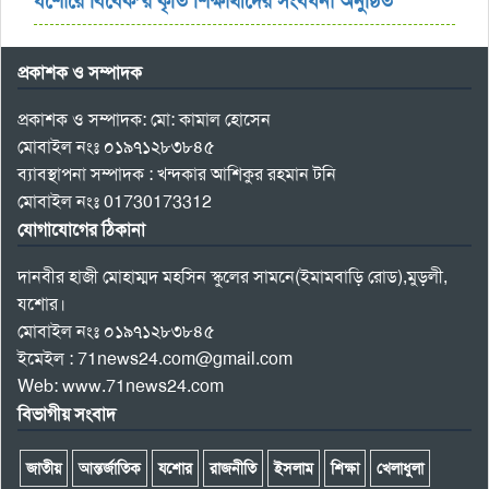
যশোরে বিবেক’র কৃতি শিক্ষার্থীদের সংবর্ধনা অনুষ্ঠিত
প্রকাশক ও সম্পাদক
প্রকাশক ও সম্পাদক: মো: কামাল হোসেন
মোবাইল নংঃ ০১৯৭১২৮৩৮৪৫
ব্যাবস্থাপনা সম্পাদক : খন্দকার আশিকুর রহমান টনি
মোবাইল নংঃ 01730173312
যোগাযোগের ঠিকানা
দানবীর হাজী মোহাম্মদ মহসিন স্কুলের সামনে(ইমামবাড়ি রোড),মুড়লী,
যশোর।
মোবাইল নংঃ ০১৯৭১২৮৩৮৪৫
ইমেইল : 71news24.com@gmail.com
Web: www.71news24.com
বিভাগীয় সংবাদ
জাতীয়
আন্তর্জাতিক
যশোর
রাজনীতি
ইসলাম
শিক্ষা
খেলাধুলা