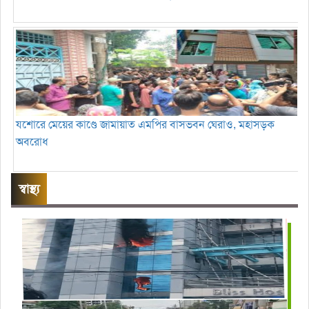
যশোরে মেয়ের কাণ্ডে জামায়াত এমপির বাসভবন ঘেরাও, মহাসড়ক
অবরোধ
স্বাস্থ্য