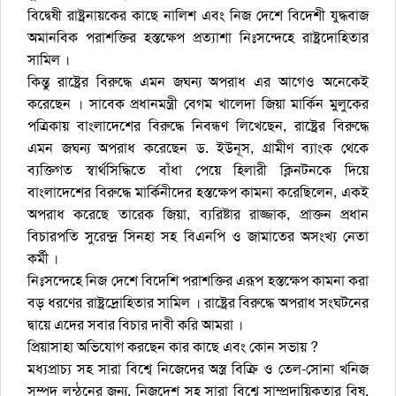
বি‌দ্বেষী রাষ্ট্রনায়‌কের কাছে না‌লিশ এবং নিজ দে‌শে বি‌দে‌শী যুদ্ধবাজ
অমান‌বিক পরাশ‌ক্তির হস্ত‌ক্ষেপ প্রত্যাশা নিঃস‌ন্দে‌হে রাষ্ট্র‌দো‌হিতার
সা‌মিল ।
কিন্তু রা‌ষ্ট্রের বিরু‌দ্ধে এমন জঘন্য অপরাধ এর আ‌গেও অনেকেই
ক‌রে‌ছেন । সা‌বেক প্রধানমন্ত্রী বেগম খা‌লেদা জিয়া মা‌র্কিন মুলু‌কের
প‌ত্রিকায় বাংলা‌দে‌শের বিরু‌দ্ধে নিবন্ধণ লি‌খে‌ছেন, রা‌ষ্ট্রের বিরু‌দ্ধে
এমন জঘন্য অপরাধ ক‌রে‌ছেন ড. ইউনূস, গ্রামীণ ব্যাংক থে‌কে
ব্য‌ক্তিগত স্বার্থ‌সি‌দ্ধিতে বাঁধা পে‌য়ে হিলারী ক্লিনটন‌কে দি‌য়ে
বাংলা‌দে‌শের বিরু‌দ্ধে মা‌র্কিনী‌দের হস্ত‌ক্ষেপ কামনা ক‌রে‌ছি‌লেন, একই
অপরাধ করেছে তারেক জিয়া, ব্যরিষ্টার রাজ্জাক, প্রাক্তন প্রধান
বিচারপতি সুরেন্দ্র সিনহা সহ বিএন‌পি ও জামাতের অসংখ্য নেতা
কর্মী ।
নিঃস‌ন্দে‌হে নিজ দে‌শে বি‌দে‌শি পরাশ‌ক্তির এরূপ হস্ত‌ক্ষেপ কামনা করা
বড় ধর‌ণের রাষ্ট্র‌দ্রোহিতার সামিল । রা‌ষ্ট্রের বিরু‌দ্ধে অপরাধ সংঘট‌নের
দ্বা‌য়ে এ‌দের সবার বিচার দা‌বী করি আমরা ।
প্রিয়াসাহা অভিযোগ করছেন কার কাছে এবং কোন সভায় ?
মধ্যপ্রাচ্য সহ সারা বিশ্বে নিজেদের অস্ত্র বিক্রি ও তেল-সোনা খনিজ
সম্পদ লুন্ঠনের জন্য, নিজদেশ সহ সারা বিশ্বে সাম্প্রদায়িকতার বিষ,