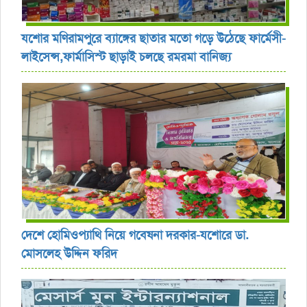
যশোর ‎মণিরামপুরে ব্যাঙ্গের ছাতার মতো গড়ে উঠেছে ফার্মেসী-
লাইসেন্স,ফার্মাসিস্ট ছাড়াই চলছে রমরমা বানিজ্য ‎
দেশে হোমিওপ্যাথি নিয়ে গবেষনা দরকার-যশোরে ডা.
মোসলেহ উদ্দিন ফরিদ