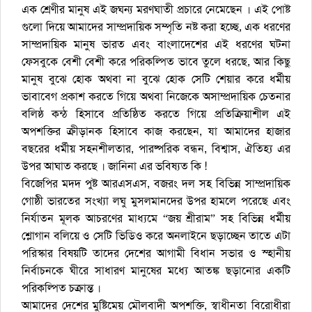
এক শ্রেণীর মানুষ এই জঘন্য মরণঘাতী প্রচারে নেমেছেন । এই পোষ্ট
গুলো দিয়ে আমাদের সাম্প্রদায়িক সম্পৃতি নষ্ট করা হচ্ছে, এক ধরণের
সাম্প্রদায়িক মানুষ ভারত এবং বাংলাদেশের এই ধরণের ঘটনা
ফেসবুকে বেশী বেশী করে পরিকল্পিত ভাবে তুলে ধরছে, আর কিছু
মানুষ বুঝে হোক অথবা না বুঝে হোক সেটি শেয়ার করে ধর্মীয়
ভাবাবেগ প্রকাশ করতে গিয়ে অথবা নিজেকে অসাম্প্রদায়িক চেতনার
বলিষ্ঠ কন্ঠ হিসাবে প্রতিষ্ঠিত করতে গিয়ে প্রতিক্রিয়াশীল এই
অপশক্তির ক্রীড়ানক হিসাবে কাজ করছেন, যা আমাদের হাজার
বছরের ধর্মীয় সহনশীলতার, পারষ্পরিক বন্ধন, বিশ্বাস, ঐতিহ্য এর
উপর আঘাত করছে । জানিনা এর ভবিষ্যত কি !
বিজেপির মদদ পুষ্ট আরএসএস, বজরং দল সহ বিভিন্ন সাম্প্রদায়িক
গোষ্ঠী ভারতের সংখ্যা লঘু মুসলমানদের উপর হামলে পরেছে এবং
নির্যাতন মূলক আচরণের মাধ্যমে “জয় শ্রীরাম” সহ বিভিন্ন ধর্মীয়
শ্লোগান বলিয়ে ও সেটি ভিডিও করে অনলাইনে ছড়াচ্ছেন তাতে এটা
পরিস্কার বিষয়টি তাদের দেশের আগামী বিধান সভার ও স্হানীয়
নির্বাচনকে ঘীরে সাধারণ মানুষের মধ্যে আতঙ্ক ছড়ানোর একটি
পরিকল্পিত চক্রান্ত ।
আমাদের দেশের মুষ্টিমেয় মৌলবাদী অপশক্তি, স্বাধীনতা বিরোধীরা