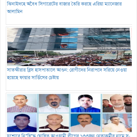
ঝিনাইদহে অবৈধ সিগারেটের বাজার তৈরি করছে এরিয়া ম্যানেজার
আলামিন
সাতক্ষীরার ব্লিস হাসপাতালে আগুন: রোগীদের নিরাপদে সরিয়ে নেওয়া
হয়েছে ফায়ার সার্ভিসের চেষ্টায়
যশোরে নি*ষি*দ্ধ ঘোষিত আওয়ামী লীগের ১৩৩জন নেতাকর্মীর নামে স-