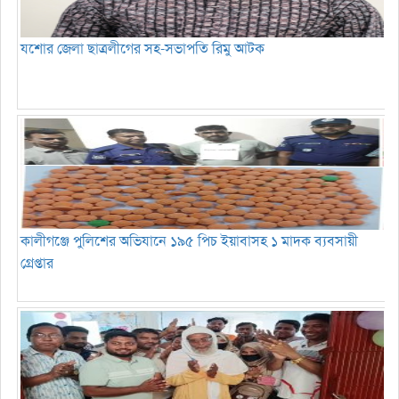
যশোর জেলা ছাত্রলীগের সহ-সভাপতি রিমু আটক
কালীগঞ্জে পুলিশের অভিযানে ১৯৫ পিচ ইয়াবাসহ ১ মাদক ব্যবসায়ী
গ্রেপ্তার