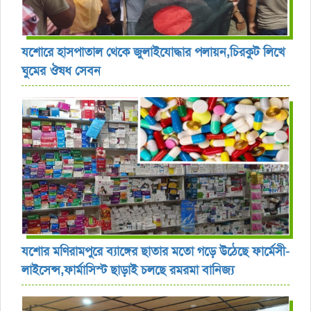
যশোরে হাসপাতাল থেকে জুলাইযোদ্ধার পলায়ন,চিরকুট লিখে
ঘুমের ঔষধ সেবন
যশোর ‎মণিরামপুরে ব্যাঙ্গের ছাতার মতো গড়ে উঠেছে ফার্মেসী-
লাইসেন্স,ফার্মাসিস্ট ছাড়াই চলছে রমরমা বানিজ্য ‎