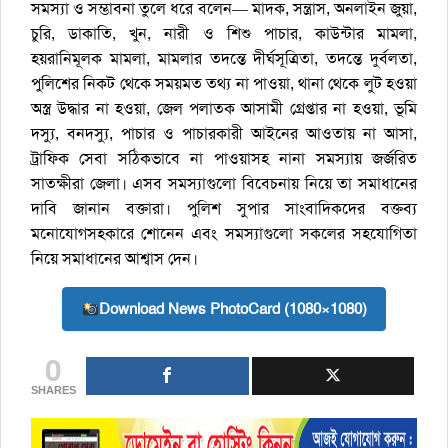
সমস্যা ও সম্ভাবনা তুলে ধরে বলেন— মাদক, সন্ত্রাস, অনলাইন জুয়া,
চুরি, ডাকাতি, খুন, নারী ও শিশু পাচার, কাউন্টার মামলা,
হয়রানিমূলক মামলা, মামলার তদন্তে দীর্ঘসূত্রিতা, তদন্তে দুর্বলতা,
পুলিশের নিকট থেকে সময়মত তথ্য না পাওয়া, থানা থেকে লুট হওয়া
অস্ত্র উদ্ধার না হওয়া, জেল পলাতক আসামী গ্রেপ্তার না হওয়া, ভূমি
দস্যু, বনদস্যু, পাচার ও পাচারকারী আইনের আওতায় না আসা,
ট্রাফিক সেবা সঠিকভাবে না পাওয়াসহ নানা সমস্যায় জর্জরিত
সাতক্ষীরা জেলা। এসব সমস্যাগুলো বিবেচনায় নিয়ে তা সমাধানের
দাবি জানান বক্তারা। পুলিশ সুপার সাংবাদিকদের বক্তব্য
মনোযোগসহকারে শোনেন এবং সমস্যাগুলো সকলের সহযোগিতা
নিয়ে সমাধানের আশ্বাস দেন।
Download News PhotoCard (1080×1080)
0
SHARES