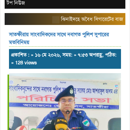
টপ নিউজ
ঝিনাইদহে অবৈধ সিগারেটের বাজার তৈরি 
সাতক্ষীরায় সাংবাদিকদের সাথে নবাগত পুলিশ সুপারের
মতবিনিময়
প্রকাশিত : » ১৬ মে ২০২৬, সময়: » ৭:৫৩ অপরাহ্ণ, পঠিত:
» 128 views