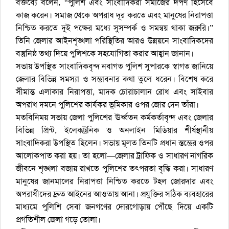
বক্তব্যে বলেন, “পুলিশ এবং সাংবাদিকরা সমাজের দর্পণ হিসেবে
কাজ করেন। সমাজ থেকে অপরাধ দূর করতে এবং মানুষের নিরাপত্তা
নিশ্চিত করতে দুই পক্ষের মধ্যে সুসম্পর্ক ও সমন্বয় থাকা জরুরি।”
তিনি জেলার আইনশৃঙ্খলা পরিস্থিতির আরও উন্নয়নে সাংবাদিকদের
বস্তুনিষ্ঠ তথ্য দিয়ে পুলিশকে সহযোগিতা করার আহ্বান জানান।
​সভায় উপস্থিত সাংবাদিকবৃন্দ নবাগত পুলিশ সুপারকে স্বাগত জানিয়ে
জেলার বিভিন্ন সমস্যা ও সম্ভাবনার কথা তুলে ধরেন। বিশেষ করে
সীমান্ত এলাকার নিরাপত্তা, মাদক চোরাচালান রোধ এবং সাইবার
অপরাধ দমনে পুলিশের কার্যকর ভূমিকার ওপর জোর দেন তাঁরা।
​মতবিনিময় সভায় জেলা পুলিশের ঊর্ধ্বতন কর্মকর্তাবৃন্দ এবং জেলার
বিভিন্ন প্রিন্ট, ইলেকট্রনিক ও অনলাইন মিডিয়ার শীর্ষস্থানীয়
সাংবাদিকরা উপস্থিত ছিলেন। সভায় মূলত তিনটি প্রধান স্তম্ভের ওপর
আলোকপাত করা হয়। তা হলো—জেলার ট্রাফিক ও সাধারণ নাগরিক
জীবনে শৃঙ্খলা বজায় রাখতে পুলিশের তৎপরতা বৃদ্ধি করা। সাধারণ
মানুষের জানমালের নিরাপত্তা নিশ্চিত করতে টহল জোরদার এবং
অপরাধীদের দ্রুত আইনের আওতায় আনা। প্রযুক্তির সঠিক ব্যবহারের
মাধ্যমে পুলিশি সেবা জনগণের দোরগোড়ায় পৌঁছে দিয়ে একটি
প্রগতিশীল জেলা গড়ে তোলা।