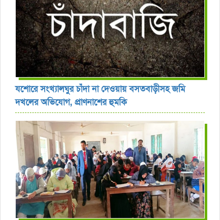
যশোরে সংখ্যালঘুর চাঁদা না দেওয়ায় বসতবাড়ীসহ জমি
দখলের অভিযোগ, প্রাণনাশের হুমকি