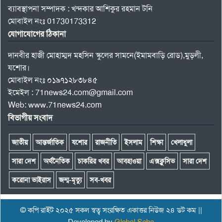
ব্যাবস্থাপনা সম্পাদক : খন্দকার আশিকুর রহমান টনি
মোবাইল নংঃ 01730173312
যোগাযোগের ঠিকানা
দানবীর হাজী মোহাম্মদ মহসিন স্কুলের সামনে(ইমামবাড়ি রোড),মুড়লী,
যশোর।
মোবাইল নংঃ ০১৯৭১২৮৩৮৪৫
ইমেইল : 71news24.com@gmail.com
Web: www.71news24.com
বিভাগীয় সংবাদ
জাতীয়
আন্তর্জাতিক
যশোর
রাজনীতি
ইসলাম
শিক্ষা
খেলাধুলা
সারা দেশ
অর্থনৈতিক
চাকরির খবর
আবহাওয়া
এক্সক্লুসিভ
সারা দেশ
করোনা ভাইরাস
জন্ম-মৃত্যু
সব-খবর
© কপি রাইট ২০২৫ সকল স্বত্ব সংরক্ষিত একাত্তর নিউজ ২৪ ডট কম ||