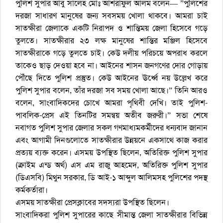
পুলিশ সুপার আবু সালেহ মোঃ আশরাফুল আলম বলেন— ​”পুলিশের
দরজা সাধারণ মানুষের জন্য সবসময় খোলা থাকবে। আমরা চাই
সাতক্ষীরা জেলাকে একটি নিরাপদ ও শান্তিময় জেলা হিসেবে গড়ে
তুলতে। সাতক্ষীরার ২৩ লক্ষ মানুষের শান্তির মঞ্জিল হিসেবে
সাতক্ষীরাকে গড়ে তুলতে চাই। কেউ দলীয় পরিচয়ে অপরাধ করলে
তাকেও ছাড় দেওয়া হবে না। আইনের শাসন জনগণের দোর গোড়ায়
পৌঁছে দিতে পুলিশ প্রস্তুত। কেউ আইনের ঊর্ধ্বে নয় উল্লেখ করে
পুলিশ সুপার বলেন, তাঁর দরজা সব সময় খোলা আছে।” তিনি আরও
বলেন, সাংবাদিকদের চোখে আমরা পৃথিবী দেখি। তাই পুলিশ-
পাবলিক-প্রেস এই তিনটির সমন্বয় অতীব জরুরী।” ​সভা শেষে
নবাগত পুলিশ সুপার জেলার সকল গণমাধ্যমকর্মীদের ধন্যবাদ জানান
এবং আগামী দিনগুলোতে সাতক্ষীরার উন্নয়নে একসাথে কাজ করার
প্রত্যয় ব্যক্ত করেন। এসময় উপস্থিত ছিলেন, অতিরিক্ত পুলিশ সুপার
(ক্রাইম এন্ড অর্থ) এস এম রাজু আহমেদ, অতিরিক্ত পুলিশ সুপার
(ডিএসবি) মিথুন সরকার, ডি আই-১ আব্দুল আলিমসহ পুলিশের পদস্থ
কর্মকর্তারা।
এসময় সাতক্ষীরা প্রেসক্লাবের সদস্যরা উপস্থিত ছিলেন।
সাংবাদিকরা পুলিশ সুপারের কাছে সীমান্ত জেলা সাতক্ষীরার বিভিন্ন