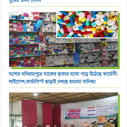
ঘুমের ঔষধ সেবন
যশোর ‎মণিরামপুরে ব্যাঙ্গের ছাতার মতো গড়ে উঠেছে ফার্মেসী-
লাইসেন্স,ফার্মাসিস্ট ছাড়াই চলছে রমরমা বানিজ্য ‎