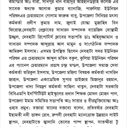
কমান্ডার আঃ বারী, সখিপুর খান বাহাদুর আহছানউল্লাহ কলেজ এর
সাবেক অধ্যক্ষ অলোক কুমার ব্যানাজি, পারুলিয়া ইউনিয়ন
পরিষদএর চেয়ারম্যান গোলাম ফারুক বাবু, উপজেলা সিনিয়র মৎস্য
কর্মকর্তা প্রদীপ কুমার দাম, জুলাই যোদ্ধা মুজাহিদ বিন
ফিরোজ,দেবহাটা প্রেক্লাবের সাধারন সম্পাদক বায়েজিদ বোস্তামী
উজ্জ্বল, দেবহাটা রিপোর্টার্স ক্লাবের সভাপতি ডাঃ অহিদুজ্জামান ও
সাধারন সম্পাদক আব্দুল্লাহ আল মামুন ও সাংগঠনিক সম্পাদক
আমিরুল ইসলাম। এসময় উপস্থিত ছিলেন দেবহাটা সদর ইউনিয়ন
পরিষদ এর চেয়ারম্যান আব্দুল মতিন বকুল, কুলিয়া ইউনিয়ন পরিষদ
এর প্যানেল চেয়ারম্যান প্রভাষ চন্দ্র মন্ডল, উপজেলা সমাজ সেবা
কর্মকর্তা তরিকুল ইসলাম, উপজেলা মহিলা বিষয়ক কর্মকর্তা নাসরিন
জাহান, উপজেলা একাডেমিক সুপার ভাইজার মিজানুর রহমান,
উপজেলা খাদ্য নিয়ন্ত্রণ কর্মকর্তা সাহিনা খাতুন, দেবহাটা সরকারি
বিবিএমপি ইনস্টিটিউট হাইস্কুলের প্রধান শিক্ষক মোদন মোহন পাল,
উপজেলা ইমাম সমিতির সভাপতি আঃ সাত্তার ও বীরমুক্তিযোদ্ধা আঃ
ওহাব প্রমুখ। বক্তারা তাদের বক্তব্যে বলেন, প্রতিবর্ষার দেবহাটা
ইছামতী নদী ভাঙ্গন রোধ, রুপসী দেবহাটা ম্যানগ্রোফ উন্নয়নে লাইট
স্থাপন, দেবহাটাতে জ্বালানি তেলের পাম্প স্থাপন, সাতক্ষীরা টু