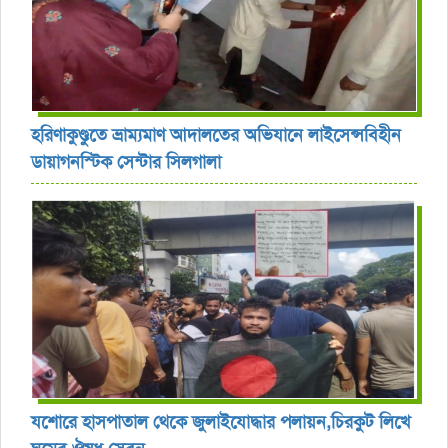
হরিণাকুণ্ডুতে ভ্রাম্যমাণ আদালতের অভিযানে লাইসেন্সবিহীন
ডায়াগনস্টিক সেন্টার সিলগালা
যশোরে হাসপাতাল থেকে জুলাইযোদ্ধার পলায়ন,চিরকুট লিখে