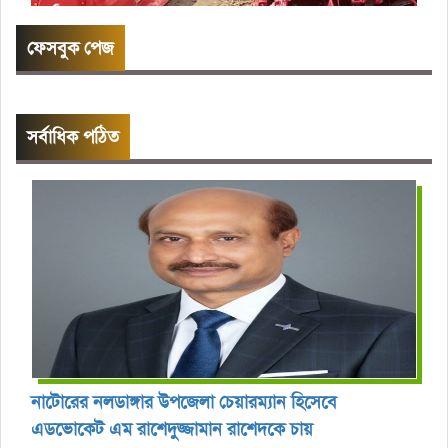
ফেসবুক পেজ
সর্বাধিক পঠিত
নাটোরের নলডাঙ্গার উপজেলা চেয়ারম্যান হিসেবে
এডভোকেট এম রাশেদুজ্জামান রাশেদকে চায়