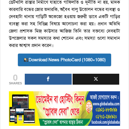
ভেটখালি রাস্তার নির্মাণে যাহাতে গাফিলতি ও দূনীতি না হয়, মাদক
কারবারি বন্ধের জোর তদারকি, অবৈধ বালু উত্তোলন বন্ধের ব্যবস্থা ও
দেবহাটা থানায় গাড়িটি অকেজো হওয়ায় জরুরী ভাবে একটি গাড়ির
ব্যবস্থা করা সহ বিভিন্ন বিষয়ে আলোচনা করা হয়। প্রধান অতিথি
জেলা প্রশাসক মিজ্ কাউসার আজিজ তিনি তার বক্তব্যে দেবহাটা
উপজেলার সকল সমস্যার কথা শোনেন এবং সমস্যা গুলো সমাধান
করার আশ্বাস প্রদান করেন।
Download News PhotoCard (1080×1080)
0
SHARES