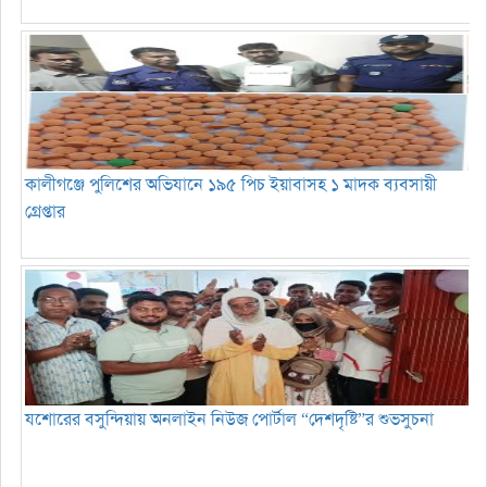
কালীগঞ্জে পুলিশের অভিযানে ১৯৫ পিচ ইয়াবাসহ ১ মাদক ব্যবসায়ী
গ্রেপ্তার
যশোরের বসুন্দিয়ায় অনলাইন নিউজ পোর্টাল “দেশদৃষ্টি”র শুভসুচনা