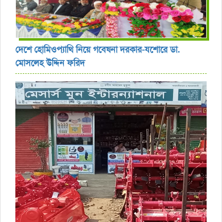
দেশে হোমিওপ্যাথি নিয়ে গবেষনা দরকার-যশোরে ডা.
মোসলেহ উদ্দিন ফরিদ