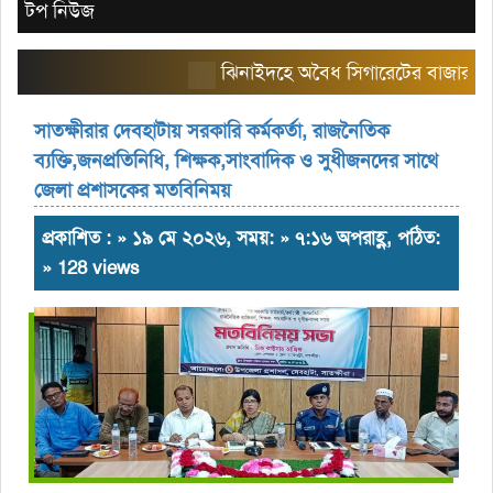
টপ নিউজ
ঝিনাইদহে অবৈধ সিগারেটের বাজার তৈরি করছ
সাতক্ষীরার দেবহাটায় সরকারি কর্মকর্তা, রাজনৈতিক
ব্যক্তি,জনপ্রতিনিধি, শিক্ষক,সাংবাদিক ও সুধীজনদের সাথে
জেলা প্রশাসকের মতবিনিময়
প্রকাশিত : » ১৯ মে ২০২৬, সময়: » ৭:১৬ অপরাহ্ণ, পঠিত:
» 128 views