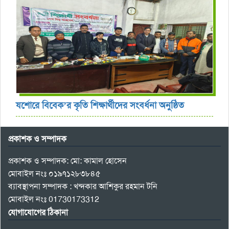
যশোরে বিবেক’র কৃতি শিক্ষার্থীদের সংবর্ধনা অনুষ্ঠিত
প্রকাশক ও সম্পাদক
প্রকাশক ও সম্পাদক: মো: কামাল হোসেন
মোবাইল নংঃ ০১৯৭১২৮৩৮৪৫
ব্যাবস্থাপনা সম্পাদক : খন্দকার আশিকুর রহমান টনি
মোবাইল নংঃ 01730173312
যোগাযোগের ঠিকানা