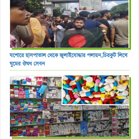
যশোরে হাসপাতাল থেকে জুলাইযোদ্ধার পলায়ন,চিরকুট লিখে
ঘুমের ঔষধ সেবন