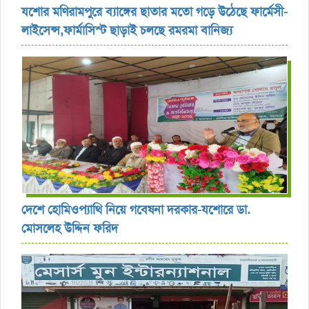
যশোর ‎মণিরামপুরে ব্যাঙ্গের ছাতার মতো গড়ে উঠেছে ফার্মেসী-
লাইসেন্স,ফার্মাসিস্ট ছাড়াই চলছে রমরমা বানিজ্য ‎
দেশে হোমিওপ্যাথি নিয়ে গবেষনা দরকার-যশোরে ডা.
মোসলেহ উদ্দিন ফরিদ