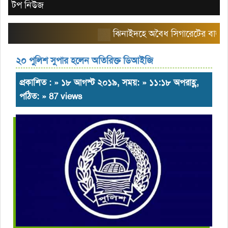
টপ নিউজ
ঝিনাইদহে অবৈধ সিগারেটের বাজার তৈরি 
২০ পুলিশ সুপার হলেন অতিরিক্ত ডিআইজি
প্রকাশিত : » ১৮ আগস্ট ২০১৯, সময়: » ১১:১৮ অপরাহ্ণ,
পঠিত: » 87 views