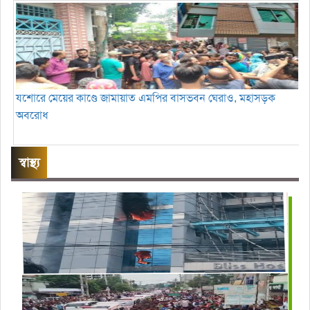
যশোরে মেয়ের কাণ্ডে জামায়াত এমপির বাসভবন ঘেরাও, মহাসড়ক
অবরোধ
স্বাস্থ্য