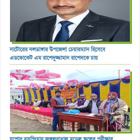
নাটোরের নলডাঙ্গার উপজেলা চেয়ারম্যান হিসেবে
এডভোকেট এম রাশেদুজ্জামান রাশেদকে চায়
যশোর বসুন্দিয়ার জঙ্গলবাধাল মডেল স্কুলের পরীক্ষার