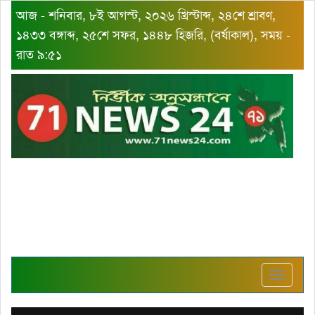
আজ - শনিবার, ৮ই আগস্ট, ২০২৬ খ্রিস্টাব্দ, ২৪শে শ্রাবণ,
১৪৩৩ বঙ্গাব্দ, ২৫শে সফর, ১৪৪৮ হিজরি, (বর্ষাকাল), সময় -
রাত ৯:৫১
Toggle
navigat