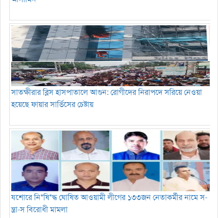
সাতক্ষীরার ব্লিস হাসপাতালে আগুন: রোগীদের নিরাপদে সরিয়ে নেওয়া
হয়েছে ফায়ার সার্ভিসের চেষ্টায়
যশোরে নি*ষি*দ্ধ ঘোষিত আওয়ামী লীগের ১৩৩জন নেতাকর্মীর নামে স-
ন্ত্রা-স বিরোধী মামলা