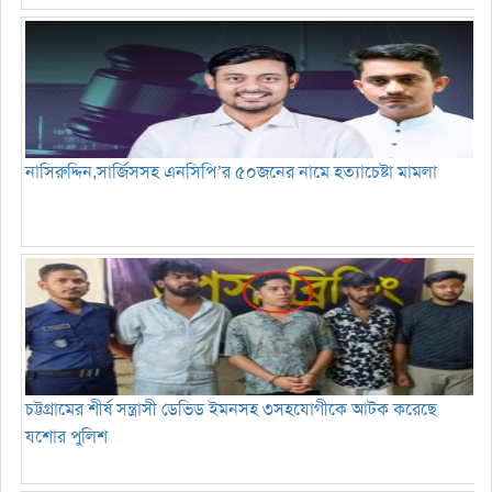
নাসিরুদ্দিন,সার্জিসসহ এনসিপি’র ৫০জনের নামে হত্যাচেষ্টা মামলা
চট্টগ্রামের শীর্ষ সন্ত্রাসী ডেভিড ইমনসহ ৩সহযোগীকে আটক করেছে
যশোর পুলিশ