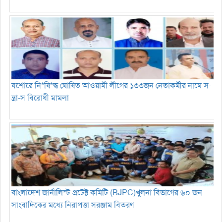
যশোরে নি*ষি*দ্ধ ঘোষিত আওয়ামী লীগের ১৩৩জন নেতাকর্মীর নামে স-
ন্ত্রা-স বিরোধী মামলা
বাংলাদেশ জার্নালিস্ট প্রটেক্ট কমিটি (BJPC)খুলনা বিভাগের ৬০ জন
সাংবাদিকের মধ্যে নিরাপত্তা সরঞ্জাম বিতরণ