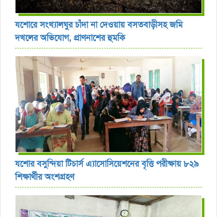
যশোরে সংখ্যালঘুর চাঁদা না দেওয়ায় বসতবাড়ীসহ জমি
দখলের অভিযোগ, প্রাণনাশের হুমকি
যশোর বসুন্দিয়া টিচার্স এ্যাসোসিয়েশনের বৃত্তি পরীক্ষায় ৮২৯
শিক্ষার্থীর অংশগ্রহণ