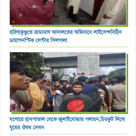
হরিণাকুণ্ডুতে ভ্রাম্যমাণ আদালতের অভিযানে লাইসেন্সবিহীন
ডায়াগনস্টিক সেন্টার সিলগালা
যশোরে হাসপাতাল থেকে জুলাইযোদ্ধার পলায়ন,চিরকুট লিখে
ঘুমের ঔষধ সেবন