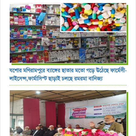
যশোর ‎মণিরামপুরে ব্যাঙ্গের ছাতার মতো গড়ে উঠেছে ফার্মেসী-
লাইসেন্স,ফার্মাসিস্ট ছাড়াই চলছে রমরমা বানিজ্য ‎