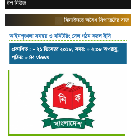
টপ নিউজ
ঝিনাইদহে অবৈধ সিগারেটের বাজার তৈরি ক
আইনশৃঙ্খলা সমন্বয় ও মনিটরিং সেল গঠন করল ইসি
প্রকাশিত : » ২১ ডিসেম্বর ২০১৮, সময়: » ২:০৮ অপরাহ্ণ,
পঠিত: » 94 views