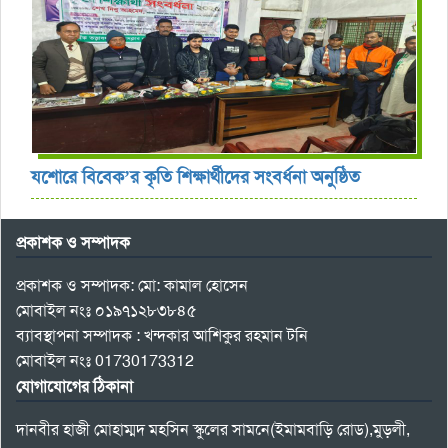
যশোরে বিবেক’র কৃতি শিক্ষার্থীদের সংবর্ধনা অনুষ্ঠিত
প্রকাশক ও সম্পাদক
প্রকাশক ও সম্পাদক: মো: কামাল হোসেন
মোবাইল নংঃ ০১৯৭১২৮৩৮৪৫
ব্যাবস্থাপনা সম্পাদক : খন্দকার আশিকুর রহমান টনি
মোবাইল নংঃ 01730173312
যোগাযোগের ঠিকানা
দানবীর হাজী মোহাম্মদ মহসিন স্কুলের সামনে(ইমামবাড়ি রোড),মুড়লী,